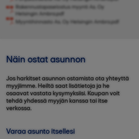
Rakennustapaselostus myynti As. Oy
Helsingin Ambra.pdf
Myyntihinnasto As. Oy Helsingin Ambra.pdf
Näin ostat asunnon
Jos harkitset asunnon ostamista ota yhteyttä
myyjiimme. Heiltä saat lisätietoja ja he
osaavat vastata kysymyksiisi. Kaupan voit
tehdä yhdessä myyjän kanssa tai itse
verkossa.
Varaa asunto itsellesi