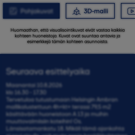
Pohjakuvat
3D-malli
Huomaathan, että visualisointikuvat eivät vastaa kaikkia
kohteen huoneistoja. Kuvat ovat suuntaa antavia ja
esimerkkejä tämän kohteen asunnoista.
Seuraava esittelyaika
Maanantai 10.8.2026
klo 16.30 - 17.30
Tervetuloa tutustumaan Helsingin Ambran
mallikalustettuun 4h+kt+ terassi 79,5 m2
käsittävään huoneistoon A 13 ja muihin
muuttovalmiisiin koteihin! Os.
Länsisatamankatu 18. Mikäli tämä ajankohta