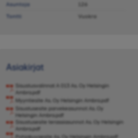
Asuntoja
126
Tontti
Vuokra
Asiakirjat
Sisustusvalinnat A 013 As. Oy Helsingin
Ambra.pdf
Myyntiesite As. Oy Helsingin Ambra.pdf
Sisustusesite parvekeasunnot As. Oy
Helsingin Ambra.pdf
Sisustusesite terassiasunnot As. Oy Helsingin
Ambra.pdf
Pohjakuvaesite As. Oy Helsingin Ambra.pdf