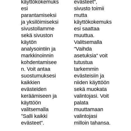
käyttökokemuks
evästeet",
Skanska Kodit
esi
sivusto toimii
parantamiseksi
mutta
Artikkelit
ja yksilöimiseksi
käyttökokemuks
sivustollamme
esi saattaa
Digitaalinen asuntokauppa
sekä sivuston
muuttua.
käytön
Valitsemalla
Asiakkaiden kokemuksia meistä
analysointiin ja
"Vaihda
Vastuullisuus
markkinoinnin
asetuksia" voit
kohdentamisee
tutustua
Tietosuojaseloste
n. Voit antaa
tarkemmin
suostumuksesi
evästeisiin ja
Käyttöehdot
kaikkien
niiden käyttöön
Evästeasetukset
evästeiden
sekä muokata
keräämiseen ja
valintojasi. Voit
Saavutettavuusseloste
käyttöön
palata
valitsemalla
muuttamaan
”Salli kaikki
valintojasi
Oma Skanska
evästeet”.
milloin tahansa.