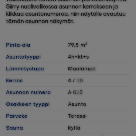
Siirry nuolivalikossa asunnon kerrokseen ja
klikkaa asuntonumeroa, niin näytölle avautuu
tämän asunnon näkymät.
Pinta-ala
79,5 m²
Asuntotyyppi
4h+kt+s
Lämmitystapa
Maalämpö
Kerros
4 / 10
Asunnon numero
A 013
Osakkeen tyyppi
Asunto
Parveke
Terassi
Sauna
Kyllä