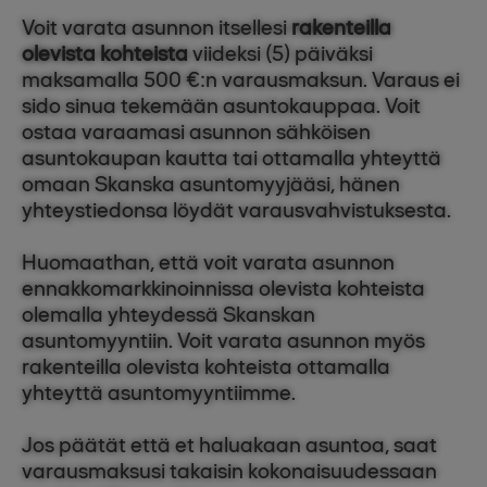
Voit varata asunnon itsellesi
rakenteilla
olevista kohteista
viideksi (5) päiväksi
maksamalla 500 €:n varausmaksun. Varaus ei
sido sinua tekemään asuntokauppaa. Voit
ostaa varaamasi asunnon sähköisen
asuntokaupan kautta tai ottamalla yhteyttä
omaan Skanska asuntomyyjääsi, hänen
yhteystiedonsa löydät varausvahvistuksesta.
Huomaathan, että voit varata asunnon
ennakkomarkkinoinnissa olevista kohteista
olemalla yhteydessä Skanskan
asuntomyyntiin. Voit varata asunnon myös
rakenteilla olevista kohteista ottamalla
yhteyttä asuntomyyntiimme.
Jos päätät että et haluakaan asuntoa, saat
varausmaksusi takaisin kokonaisuudessaan