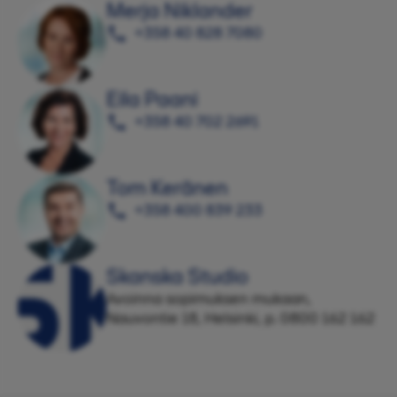
Merja Niklander
+358 40 828 7080
Eila Paani
+358 40 702 2691
Tom Keränen
+358 400 839 233
Skanska Studio
Avoinna sopimuksen mukaan,
Nauvontie 18, Helsinki, p. 0800 162 162