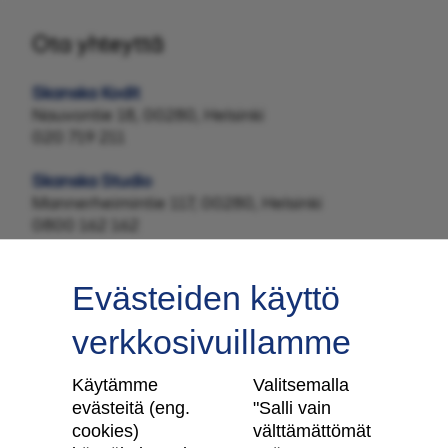
Ota yhteyttä
Skanska Kodit
Nauvontie 18, 00280, Helsinki
020 719 211
Skanska Studio
Mannerheimintie 117, 00280, Helsinki
0800 162 162
Evästeiden käyttö
verkkosivuillamme
Tilaa uutiskirje
Käytämme
Valitsemalla
evästeitä (eng.
"Salli vain
cookies)
välttämättömät