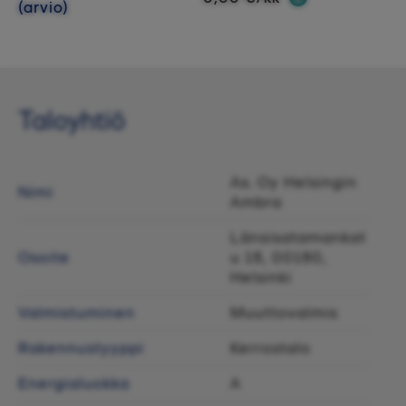
(arvio)
Taloyhtiö
As. Oy Helsingin
Nimi
Ambra
Länsisatamankat
Osoite
u 18, 00180,
Helsinki
Valmistuminen
Muuttovalmis
Rakennustyyppi
Kerrostalo
Energialuokka
A