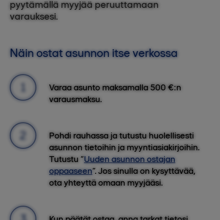
pyytämällä myyjää peruuttamaan
varauksesi.
Näin ostat asunnon itse verkossa
Varaa asunto maksamalla 500 €:n
varausmaksu.
Pohdi rauhassa ja tutustu huolellisesti
asunnon tietoihin ja myyntiasiakirjoihin.
Tutustu “
Uuden asunnon ostajan
oppaaseen
”. Jos sinulla on kysyttävää,
ota yhteyttä omaan myyjääsi.
Kun päätät ostaa, anna tarkat tietosi