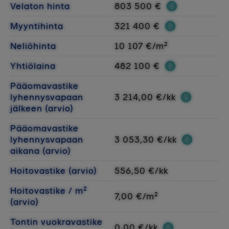
Velaton hinta
803 500 €
Myyntihinta
321 400 €
Neliöhinta
10 107 €/m²
Yhtiölaina
482 100 €
Pääomavastike
lyhennysvapaan
3 214,00 €/kk
jälkeen (arvio)
Pääomavastike
lyhennysvapaan
3 053,30 €/kk
aikana (arvio)
Hoitovastike (arvio)
556,50 €/kk
Hoitovastike / m²
7,00 €/m²
(arvio)
Tontin vuokravastike
0,00 €/kk