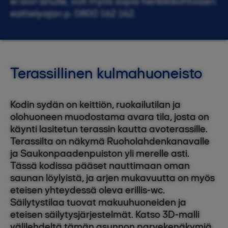
ei sovi sinulle, voit myös sopia henkilökohtaisen
esittelyajan p. 0800 162 162.
Terassillinen kulmahuoneisto
Kodin sydän on keittiön, ruokailutilan ja
olohuoneen muodostama avara tila, josta on
käynti lasitetun terassin kautta avoterassille.
Terassilta on näkymä Ruoholahdenkanavalle
ja Saukonpaadenpuiston yli merelle asti.
Tässä kodissa pääset nauttimaan oman
saunan löylyistä, ja arjen mukavuutta on myös
eteisen yhteydessä oleva erillis-wc.
Säilytystilaa tuovat makuuhuoneiden ja
eteisen säilytysjärjestelmät. Katso 3D-malli
välilehdeltä tämän asunnon parvekenäkymiä.