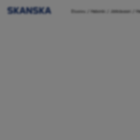
/
/
/
Etusivu
Helsinki
Jätkäsaari
H