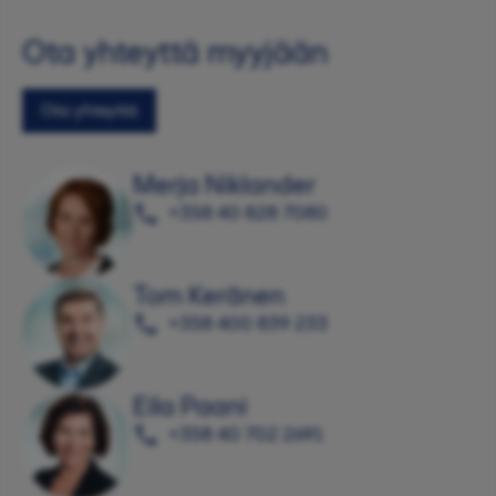
Ota yhteyttä myyjään
Ota yhteyttä
Merja Niklander
+358 40 828 7080
Tom Keränen
+358 400 839 233
Eila Paani
+358 40 702 2691