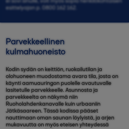
ei sovi sinulle, voit myös sopia henkilökohtaisen
esittelyajan p. 0800 162 162.
Parvekkeellinen
kulmahuoneisto
Kodin sydän on keittiön, ruokailutilan ja
olohuoneen muodostama avara tila, josta on
käynti aamuauringon puolelle avautuvalle
lasitetulle parvekkeelle. Asunnosta ja
parvekkeelta on näkymä niin
Ruoholahdenkanavalle kuin urbaaniin
Jätkäsaareen. Tässä kodissa pääset
nauttimaan oman saunan löylyistä, ja arjen
mukavuutta on myös eteisen yhteydessä