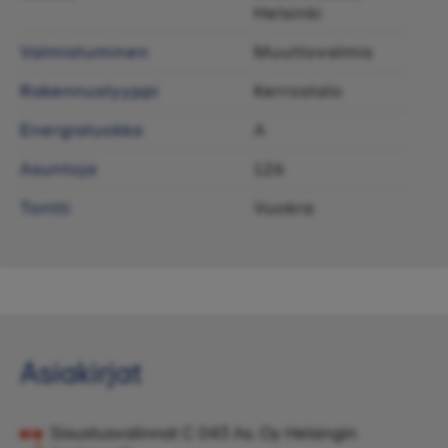
Helsinki
Valmistuminen
Muuttovalmis
Rakennustyyppi
Kerrostalo
Energialuokka
A
Asuntoja
126
Tontti
Vuokra
Asiakirjat
Sisustusvalinnat C 043 As. Oy Helsingin