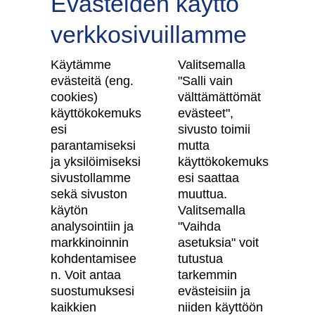
Evästeiden käyttö
verkkosivuillamme
Tilaa uutiskirje
Käytämme
Valitsemalla
evästeitä (eng.
"Salli vain
cookies)
välttämättömät
käyttökokemuks
evästeet",
Skanska Kodit
esi
sivusto toimii
parantamiseksi
mutta
Artikkelit
ja yksilöimiseksi
käyttökokemuks
sivustollamme
esi saattaa
Digitaalinen asuntokauppa
sekä sivuston
muuttua.
käytön
Valitsemalla
Asiakkaiden kokemuksia meistä
analysointiin ja
"Vaihda
Vastuullisuus
markkinoinnin
asetuksia" voit
kohdentamisee
tutustua
Tietosuojaseloste
n. Voit antaa
tarkemmin
suostumuksesi
evästeisiin ja
Käyttöehdot
kaikkien
niiden käyttöön