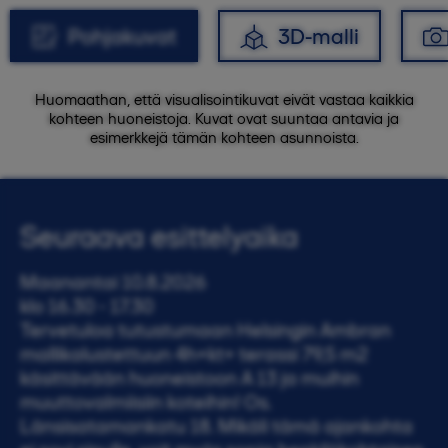
Pohjakuvat
3D-malli
Huomaathan, että visualisointikuvat eivät vastaa kaikkia
kohteen huoneistoja. Kuvat ovat suuntaa antavia ja
esimerkkejä tämän kohteen asunnoista.
Seuraava esittelyaika
Maanantai 10.8.2026
klo 16.30 - 17.30
Tervetuloa tutustumaan Helsingin Ambran
mallikalustettuun 4h+kt+ terassi 79,5 m2
käsittävään huoneistoon A 13 ja muihin
muuttovalmiisiin koteihin! Os.
Länsisatamankatu 18. Mikäli tämä ajankohta