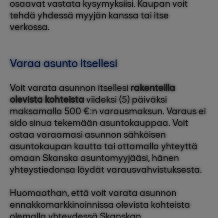
osaavat vastata kysymyksiisi. Kaupan voit
tehdä yhdessä myyjän kanssa tai itse
verkossa.
Varaa asunto itsellesi
Voit varata asunnon itsellesi
rakenteilla
olevista kohteista
viideksi (5) päiväksi
maksamalla 500 €:n varausmaksun. Varaus ei
sido sinua tekemään asuntokauppaa. Voit
ostaa varaamasi asunnon sähköisen
asuntokaupan kautta tai ottamalla yhteyttä
omaan Skanska asuntomyyjääsi, hänen
yhteystiedonsa löydät varausvahvistuksesta.
Huomaathan, että voit varata asunnon
ennakkomarkkinoinnissa olevista kohteista
olemalla yhteydessä Skanskan