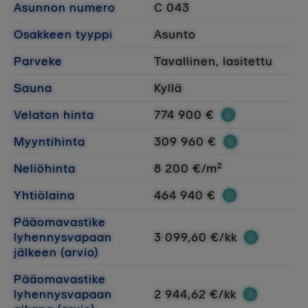
Asunnon numero
C 043
Osakkeen tyyppi
Asunto
Parveke
Tavallinen, lasitettu
Sauna
Kyllä
Velaton hinta
774 900 €
Myyntihinta
309 960 €
Neliöhinta
8 200 €/m²
Yhtiölaina
464 940 €
Pääomavastike
lyhennysvapaan
3 099,60 €/kk
jälkeen (arvio)
Pääomavastike
lyhennysvapaan
2 944,62 €/kk