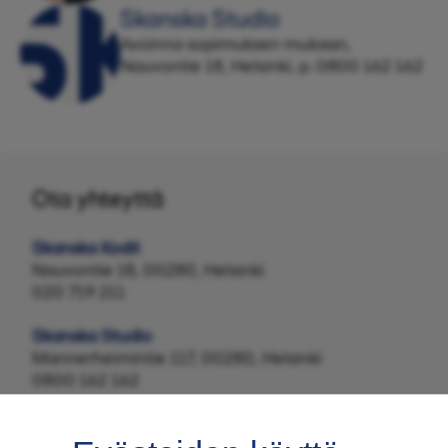
Skanska Studio
Avoinna sopimuksen mukaan,
Nauvontie 18, Helsinki, p. 0800 162 162
Ota yhteyttä
Skanska Kodit
Nauvontie 18, 00280, Helsinki
020 719 211
Skanska Studio
Mannerheimintie 117, 00280, Helsinki
0800 162 162