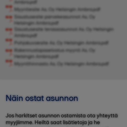
Ambra.pdf
Myyntiesite As. Oy Helsingin Ambra.pdf
Sisustusesite parvekeasunnot As. Oy
Helsingin Ambra.pdf
Sisustusesite terassiasunnot As. Oy Helsingin
Ambra.pdf
Pohjakuvaesite As. Oy Helsingin Ambra.pdf
Rakennustapaselostus myynti As. Oy
Helsingin Ambra.pdf
Myyntihinnasto As. Oy Helsingin Ambra.pdf
Näin ostat asunnon
Jos harkitset asunnon ostamista ota yhteyttä
myyjiimme. Heiltä saat lisätietoja ja he