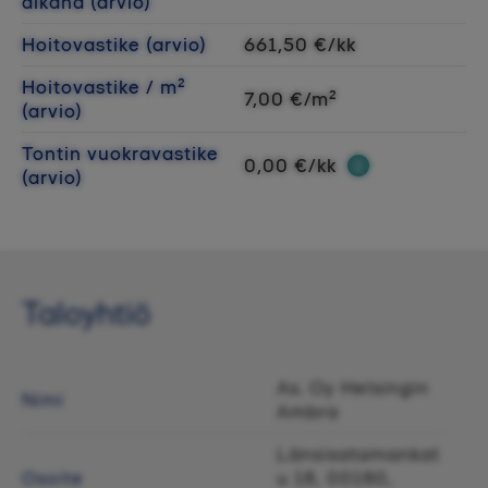
aikana (arvio)
Hoitovastike (arvio)
661,50 €/kk
Hoitovastike / m²
7,00 €/m²
(arvio)
Tontin vuokravastike
0,00 €/kk
(arvio)
Taloyhtiö
As. Oy Helsingin
Nimi
Ambra
Länsisatamankat
Osoite
u 18, 00180,