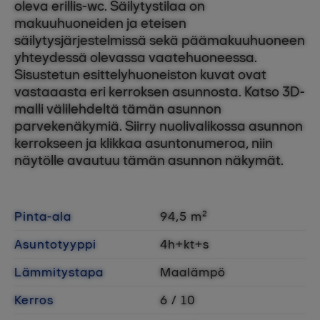
oleva erillis-wc. Säilytystilaa on
makuuhuoneiden ja eteisen
säilytysjärjestelmissä sekä päämakuuhuoneen
yhteydessä olevassa vaatehuoneessa.
Sisustetun esittelyhuoneiston kuvat ovat
vastaaasta eri kerroksen asunnosta. Katso 3D-
malli välilehdeltä tämän asunnon
parvekenäkymiä. Siirry nuolivalikossa asunnon
kerrokseen ja klikkaa asuntonumeroa, niin
näytölle avautuu tämän asunnon näkymät.
Pinta-ala
94,5 m²
Asuntotyyppi
4h+kt+s
Lämmitystapa
Maalämpö
Kerros
6 / 10