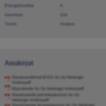
Energialuokka
A
Asuntoja
126
Tontti
Vuokra
Asiakirjat
Sisustusvalinnat B 021 As. Oy Helsingin
Ambra.pdf
Myyntiesite As. Oy Helsingin Ambra.pdf
Sisustusesite parvekeasunnot As. Oy
Helsingin Ambra.pdf
Sisustusesite terassiasunnot As. Oy Helsingin