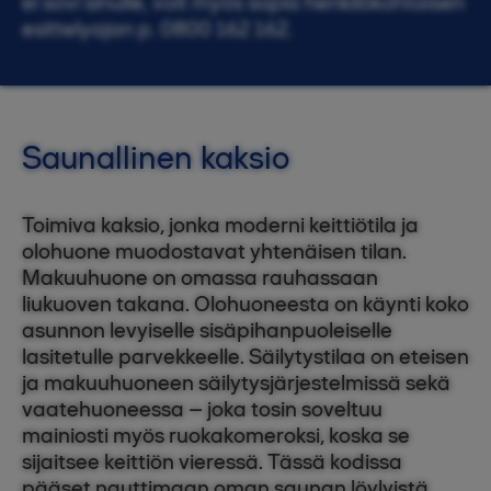
ei sovi sinulle, voit myös sopia henkilökohtaisen
esittelyajan p. 0800 162 162.
Saunallinen kaksio
Toimiva kaksio, jonka moderni keittiötila ja
olohuone muodostavat yhtenäisen tilan.
Makuuhuone on omassa rauhassaan
liukuoven takana. Olohuoneesta on käynti koko
asunnon levyiselle sisäpihanpuoleiselle
lasitetulle parvekkeelle. Säilytystilaa on eteisen
ja makuuhuoneen säilytysjärjestelmissä sekä
vaatehuoneessa – joka tosin soveltuu
mainiosti myös ruokakomeroksi, koska se
sijaitsee keittiön vieressä. Tässä kodissa
pääset nauttimaan oman saunan löylyistä