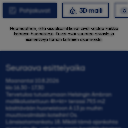
Pohjakuvat
3D-malli
Huomaathan, että visualisointikuvat eivät vastaa kaikkia
kohteen huoneistoja. Kuvat ovat suuntaa antavia ja
esimerkkejä tämän kohteen asunnoista.
Seuraava esittelyaika
Maanantai 10.8.2026
klo 16.30 - 17.30
Tervetuloa tutustumaan Helsingin Ambran
mallikalustettuun 4h+kt+ terassi 79,5 m2
käsittävään huoneistoon A 13 ja muihin
muuttovalmiisiin koteihin! Os.
Länsisatamankatu 18. Mikäli tämä ajankohta