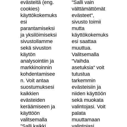
evästeitä (eng.
"Salli vain
cookies)
välttämättömät
käyttökokemuks
evästeet",
Skanska Kodit
esi
sivusto toimii
parantamiseksi
mutta
Artikkelit
ja yksilöimiseksi
käyttökokemuks
sivustollamme
esi saattaa
Digitaalinen asuntokauppa
sekä sivuston
muuttua.
käytön
Valitsemalla
Asiakkaiden kokemuksia meistä
analysointiin ja
"Vaihda
Vastuullisuus
markkinoinnin
asetuksia" voit
kohdentamisee
tutustua
Tietosuojaseloste
n. Voit antaa
tarkemmin
suostumuksesi
evästeisiin ja
Käyttöehdot
kaikkien
niiden käyttöön
Evästeasetukset
evästeiden
sekä muokata
keräämiseen ja
valintojasi. Voit
Saavutettavuusseloste
käyttöön
palata
valitsemalla
muuttamaan
”Salli kaikki
valintojasi