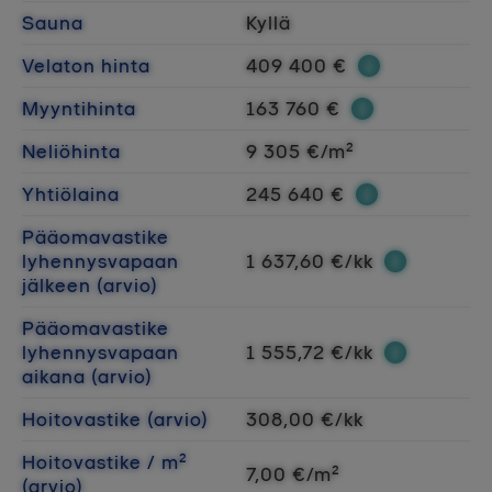
Sauna
Kyllä
Velaton hinta
409 400 €
Myyntihinta
163 760 €
Neliöhinta
9 305 €/m²
Yhtiölaina
245 640 €
Pääomavastike
lyhennysvapaan
1 637,60 €/kk
jälkeen (arvio)
Pääomavastike
lyhennysvapaan
1 555,72 €/kk
aikana (arvio)
Hoitovastike (arvio)
308,00 €/kk
Hoitovastike / m²
7,00 €/m²
(arvio)