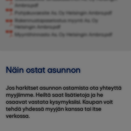
Ambra.pdf
Pohjakuvaesite As. Oy Helsingin Ambra.pdf
Rakennustapaselostus myynti As. Oy
Helsingin Ambra.pdf
Myyntihinnasto As. Oy Helsingin Ambra.pdf
Näin ostat asunnon
Jos harkitset asunnon ostamista ota yhteyttä
myyjiimme. Heiltä saat lisätietoja ja he
osaavat vastata kysymyksiisi. Kaupan voit
tehdä yhdessä myyjän kanssa tai itse
verkossa.