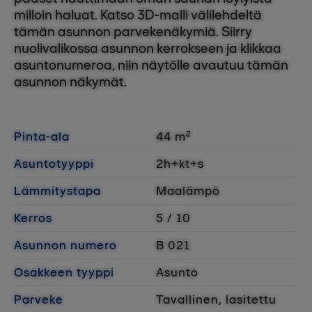
milloin haluat. Katso 3D-malli välilehdeltä
tämän asunnon parvekenäkymiä. Siirry
nuolivalikossa asunnon kerrokseen ja klikkaa
asuntonumeroa, niin näytölle avautuu tämän
asunnon näkymät.
Pinta-ala
44 m²
Asuntotyyppi
2h+kt+s
Lämmitystapa
Maalämpö
Kerros
5 / 10
Asunnon numero
B 021
Osakkeen tyyppi
Asunto
Parveke
Tavallinen, lasitettu