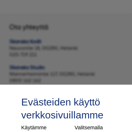
Ota yhteyttä
Skanska Kodit
Nauvontie 18, 00280, Helsinki
020 719 211
Skanska Studio
Mannerheimintie 117, 00280, Helsinki
0800 162 162
Evästeiden käyttö
verkkosivuillamme
Tilaa uutiskirje
Käytämme
Valitsemalla