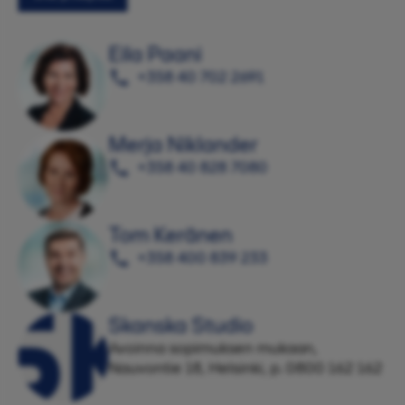
Eila Paani
+358 40 702 2691
Merja Niklander
+358 40 828 7080
Tom Keränen
+358 400 839 233
Skanska Studio
Avoinna sopimuksen mukaan,
Nauvontie 18, Helsinki, p. 0800 162 162