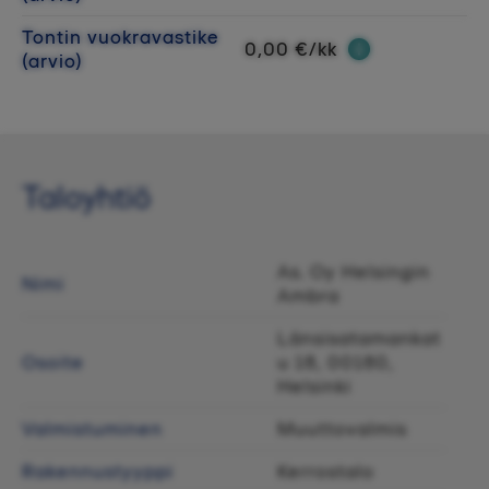
Tontin vuokravastike
0,00 €/kk
(arvio)
Taloyhtiö
As. Oy Helsingin
Nimi
Ambra
Länsisatamankat
Osoite
u 18, 00180,
Helsinki
Valmistuminen
Muuttovalmis
Rakennustyyppi
Kerrostalo