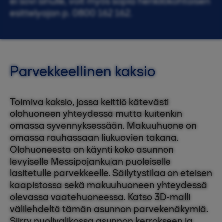
ei sovi sinulle, voit myös sopia henkilökohtaisen
esittelyajan p. 0800 162 162.
Parvekkeellinen kaksio
Toimiva kaksio, jossa keittiö kätevästi
olohuoneen yhteydessä mutta kuitenkin
omassa syvennyksessään. Makuuhuone on
omassa rauhassaan liukuovien takana.
Olohuoneesta on käynti koko asunnon
levyiselle Messipojankujan puoleiselle
lasitetulle parvekkeelle. Säilytystilaa on eteisen
kaapistossa sekä makuuhuoneen yhteydessä
olevassa vaatehuoneessa. Katso 3D-malli
välilehdeltä tämän asunnon parvekenäkymiä.
Siirry nuolivalikossa asunnon kerrokseen ja