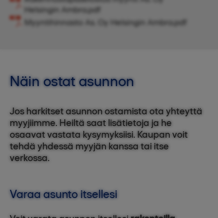
Helsingin Ambra.pdf
Myyntihinnasto As. Oy Helsingin Ambra.pdf
Näin ostat asunnon
Jos harkitset asunnon ostamista ota yhteyttä
myyjiimme. Heiltä saat lisätietoja ja he
osaavat vastata kysymyksiisi. Kaupan voit
tehdä yhdessä myyjän kanssa tai itse
verkossa.
Varaa asunto itsellesi