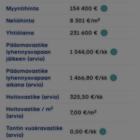
Myyntihinta
154 400 €
Neliöhinta
8 301 €/m²
Yhtiölaina
231 600 €
Pääomavastike
lyhennysvapaan
1 544,00 €/kk
jälkeen (arvio)
Pääomavastike
lyhennysvapaan
1 466,80 €/kk
aikana (arvio)
Hoitovastike (arvio)
325,50 €/kk
Hoitovastike / m²
7,00 €/m²
(arvio)
Tontin vuokravastike
0,00 €/kk
(arvio)