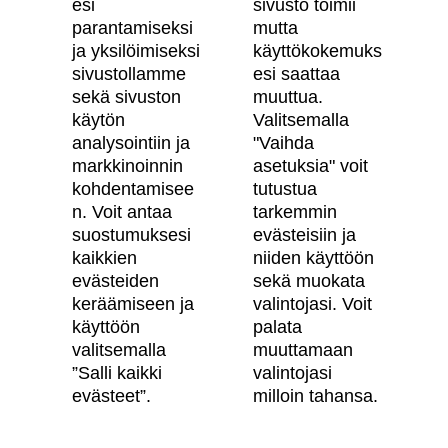
Skanska Kodit
esi
sivusto toimii
parantamiseksi
mutta
Artikkelit
ja yksilöimiseksi
käyttökokemuks
sivustollamme
esi saattaa
Digitaalinen asuntokauppa
sekä sivuston
muuttua.
käytön
Valitsemalla
Asiakkaiden kokemuksia meistä
analysointiin ja
"Vaihda
Vastuullisuus
markkinoinnin
asetuksia" voit
kohdentamisee
tutustua
Tietosuojaseloste
n. Voit antaa
tarkemmin
suostumuksesi
evästeisiin ja
Käyttöehdot
kaikkien
niiden käyttöön
Evästeasetukset
evästeiden
sekä muokata
keräämiseen ja
valintojasi. Voit
Saavutettavuusseloste
käyttöön
palata
valitsemalla
muuttamaan
”Salli kaikki
valintojasi
Oma Skanska
evästeet”.
milloin tahansa.