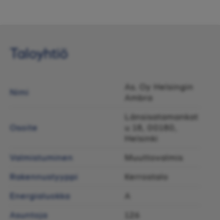
Taloyhtiö
As. Oy Helsingin
Nimi
Ambra
Länsisatamankat
Osoite
u 18, 00180,
Helsinki
Valmistuminen
Muuttovalmis
Rakennustyyppi
Kerrostalo
Energialuokka
A
Asuntoja
126