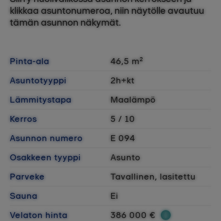
klikkaa asuntonumeroa, niin näytölle avautuu
tämän asunnon näkymät.
Pinta-ala
46,5 m²
Asuntotyyppi
2h+kt
Lämmitystapa
Maalämpö
Kerros
5 / 10
Asunnon numero
E 094
Osakkeen tyyppi
Asunto
Parveke
Tavallinen, lasitettu
Sauna
Ei
Velaton hinta
386 000 €