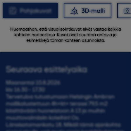
Pohjakuvat
3D-malli
Huomaathan, että visualisointikuvat eivät vastaa kaikkia
kohteen huoneistoja. Kuvat ovat suuntaa antavia ja
esimerkkejä tämän kohteen asunnoista.
Seuraava esittelyaika
Maanantai 10.8.2026
klo 16.30 - 17.30
Tervetuloa tutustumaan Helsingin Ambran
mallikalustettuun 4h+kt+ terassi 79,5 m2
käsittävään huoneistoon A 13 ja muihin
muuttovalmiisiin koteihin! Os.
Länsisatamankatu 18. Mikäli tämä ajankohta