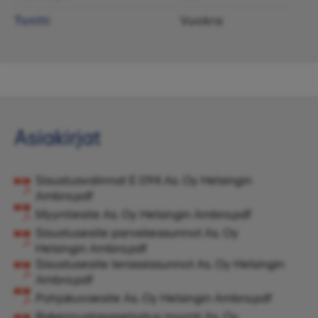
Tontti
Vuokra
Asiakirjat
Sisustusvalinnat E 094 As. Oy Helsingin
Ambra.pdf
Myyntiesite As. Oy Helsingin Ambra.pdf
Sisustusesite parvekeasunnot As. Oy
Helsingin Ambra.pdf
Sisustusesite terassiasunnot As. Oy Helsingin
Ambra.pdf
Pohjakuvaesite As. Oy Helsingin Ambra.pdf
Rakennustapaselostus myynti As. Oy