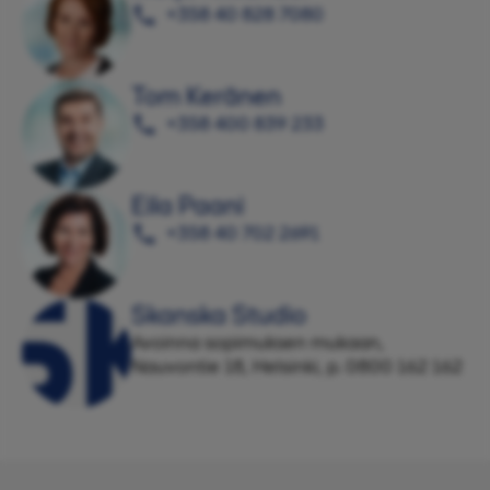
+358 40 828 7080
Tom Keränen
+358 400 839 233
Eila Paani
+358 40 702 2691
Skanska Studio
Avoinna sopimuksen mukaan,
Nauvontie 18, Helsinki, p. 0800 162 162