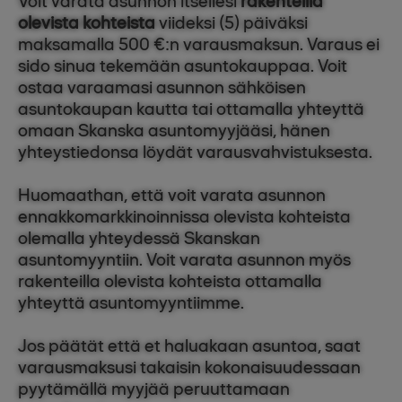
Voit varata asunnon itsellesi
rakenteilla
olevista kohteista
viideksi (5) päiväksi
maksamalla 500 €:n varausmaksun. Varaus ei
sido sinua tekemään asuntokauppaa. Voit
ostaa varaamasi asunnon sähköisen
asuntokaupan kautta tai ottamalla yhteyttä
omaan Skanska asuntomyyjääsi, hänen
yhteystiedonsa löydät varausvahvistuksesta.
Huomaathan, että voit varata asunnon
ennakkomarkkinoinnissa olevista kohteista
olemalla yhteydessä Skanskan
asuntomyyntiin. Voit varata asunnon myös
rakenteilla olevista kohteista ottamalla
yhteyttä asuntomyyntiimme.
Jos päätät että et haluakaan asuntoa, saat
varausmaksusi takaisin kokonaisuudessaan
pyytämällä myyjää peruuttamaan