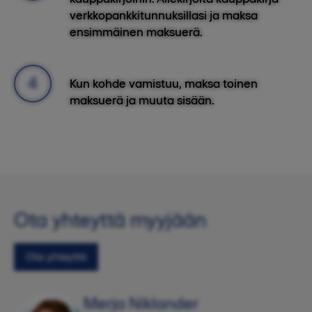
verkkopankkitunnuksillasi ja maksa
ensimmäinen maksuerä.
Kun kohde vamistuu, maksa toinen
maksuerä ja muuta sisään.
Ota yhteyttä myyjään
Ota yhteyttä
Merja Niklander