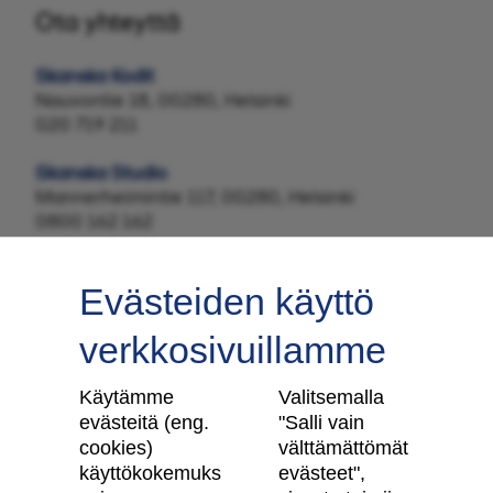
Ota yhteyttä
Skanska Kodit
Nauvontie 18, 00280, Helsinki
020 719 211
Skanska Studio
Mannerheimintie 117, 00280, Helsinki
0800 162 162
Evästeiden käyttö
verkkosivuillamme
Tilaa uutiskirje
Käytämme
Valitsemalla
evästeitä (eng.
"Salli vain
cookies)
välttämättömät
käyttökokemuks
evästeet",