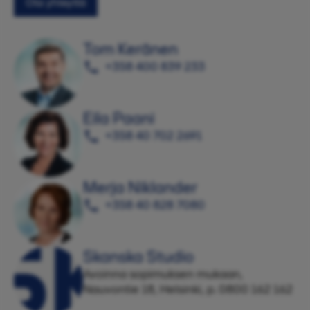
Ota yhteyttä
Tom Keränen
+358 400 839 233
Eila Paani
+358 40 702 2691
Merja Niklander
+358 40 828 7080
Skanska Studio
Avoinna sopimuksen mukaan,
Nauvontie 18, Helsinki, p. 0800 162 162