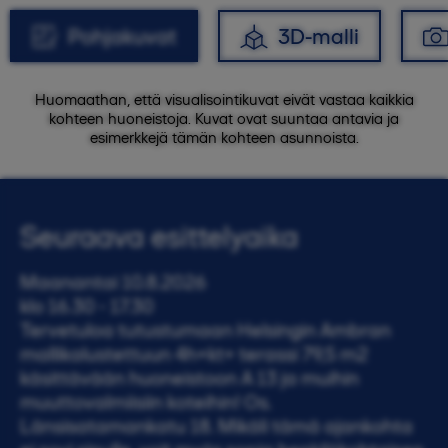
Pohjakuvat
3D-malli
Huomaathan, että visualisointikuvat eivät vastaa kaikkia
kohteen huoneistoja. Kuvat ovat suuntaa antavia ja
esimerkkejä tämän kohteen asunnoista.
Seuraava esittelyaika
Maanantai 10.8.2026
klo 16.30 - 17.30
Tervetuloa tutustumaan Helsingin Ambran
mallikalustettuun 4h+kt+ terassi 79,5 m2
käsittävään huoneistoon A 13 ja muihin
muuttovalmiisiin koteihin! Os.
Länsisatamankatu 18. Mikäli tämä ajankohta