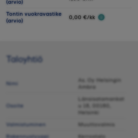
(arvio)
Tontin vuokravastike
0,00 €/kk
(arvio)
Taloyhtiö
As. Oy Helsingin
Nimi
Ambra
Länsisatamankat
Osoite
u 18, 00180,
Helsinki
Valmistuminen
Muuttovalmis
Rakennustyyppi
Kerrostalo