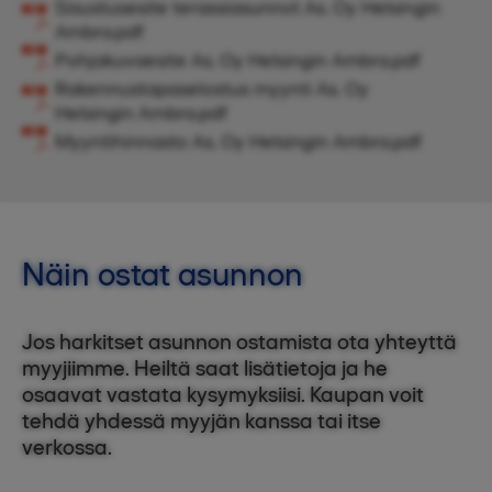
Sisustusesite terassiasunnot As. Oy Helsingin
Ambra.pdf
Pohjakuvaesite As. Oy Helsingin Ambra.pdf
Rakennustapaselostus myynti As. Oy
Helsingin Ambra.pdf
Myyntihinnasto As. Oy Helsingin Ambra.pdf
Näin ostat asunnon
Jos harkitset asunnon ostamista ota yhteyttä
myyjiimme. Heiltä saat lisätietoja ja he
osaavat vastata kysymyksiisi. Kaupan voit
tehdä yhdessä myyjän kanssa tai itse
verkossa.