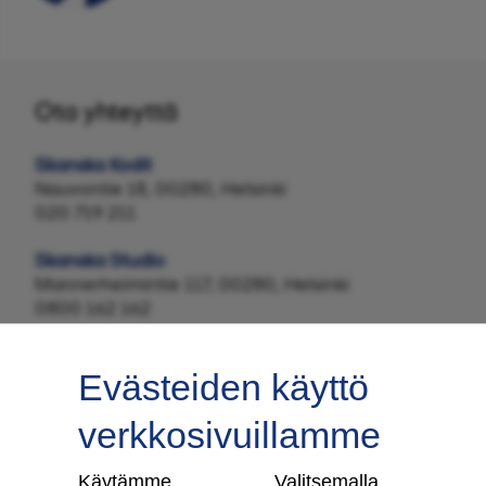
Ota yhteyttä
Skanska Kodit
Nauvontie 18, 00280, Helsinki
020 719 211
Skanska Studio
Mannerheimintie 117, 00280, Helsinki
0800 162 162
Evästeiden käyttö
verkkosivuillamme
Tilaa uutiskirje
Käytämme
Valitsemalla