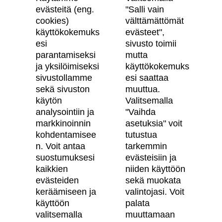
evästeitä (eng.
"Salli vain
cookies)
välttämättömät
käyttökokemuks
evästeet",
Skanska Kodit
esi
sivusto toimii
parantamiseksi
mutta
Artikkelit
ja yksilöimiseksi
käyttökokemuks
sivustollamme
esi saattaa
Digitaalinen asuntokauppa
sekä sivuston
muuttua.
käytön
Valitsemalla
Asiakkaiden kokemuksia meistä
analysointiin ja
"Vaihda
Vastuullisuus
markkinoinnin
asetuksia" voit
kohdentamisee
tutustua
Tietosuojaseloste
n. Voit antaa
tarkemmin
suostumuksesi
evästeisiin ja
Käyttöehdot
kaikkien
niiden käyttöön
Evästeasetukset
evästeiden
sekä muokata
keräämiseen ja
valintojasi. Voit
Saavutettavuusseloste
käyttöön
palata
valitsemalla
muuttamaan