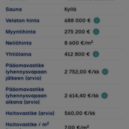
Sauna
Kyllä
Velaton hinta
688 000 €
Myyntihinta
275 200 €
Neliöhinta
8 600 €/m²
Yhtiölaina
412 800 €
Pääomavastike
lyhennysvapaan
2 752,00 €/kk
jälkeen (arvio)
Pääomavastike
lyhennysvapaan
2 614,40 €/kk
aikana (arvio)
Hoitovastike (arvio)
560,00 €/kk
Hoitovastike / m²
7,00 €/m²