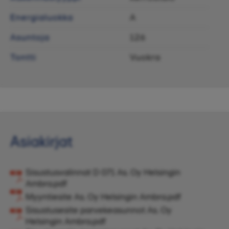
Energialuokka
A
Asuntoja
126
Tontti
Vuokra
Asiakirjat
Sisustusvalinnat D 071 As. Oy Helsingin
Ambra.pdf
Myyntiesite As. Oy Helsingin Ambra.pdf
Sisustusesite parvekeasunnot As. Oy
Helsingin Ambra.pdf