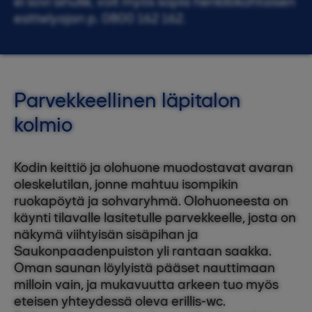
ei sovi sinulle, voit myös sopia henkilökohtaisen
esittelyajan p. 0800 162 162.
Parvekkeellinen läpitalon
kolmio
Kodin keittiö ja olohuone muodostavat avaran
oleskelutilan, jonne mahtuu isompikin
ruokapöytä ja sohvaryhmä. Olohuoneesta on
käynti tilavalle lasitetulle parvekkeelle, josta on
näkymä viihtyisän sisäpihan ja
Saukonpaadenpuiston yli rantaan saakka.
Oman saunan löylyistä pääset nauttimaan
milloin vain, ja mukavuutta arkeen tuo myös
eteisen yhteydessä oleva erillis-wc.