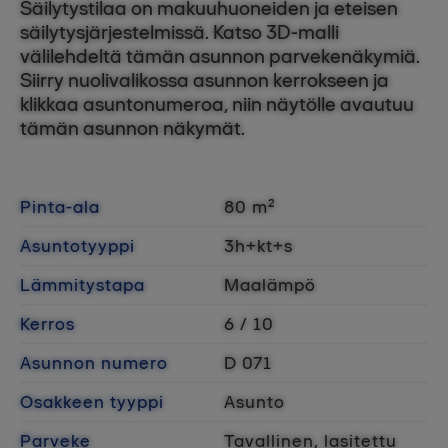
Säilytystilaa on makuuhuoneiden ja eteisen
säilytysjärjestelmissä. Katso 3D-malli
välilehdeltä tämän asunnon parvekenäkymiä.
Siirry nuolivalikossa asunnon kerrokseen ja
klikkaa asuntonumeroa, niin näytölle avautuu
tämän asunnon näkymät.
Pinta-ala
80 m²
Asuntotyyppi
3h+kt+s
Lämmitystapa
Maalämpö
Kerros
6 / 10
Asunnon numero
D 071
Osakkeen tyyppi
Asunto
Parveke
Tavallinen, lasitettu