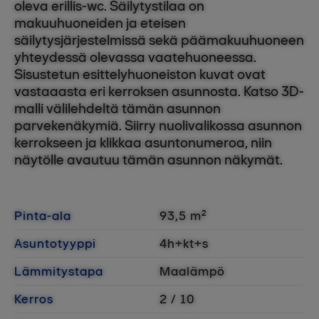
oleva erillis-wc. Säilytystilaa on
makuuhuoneiden ja eteisen
säilytysjärjestelmissä sekä päämakuuhuoneen
yhteydessä olevassa vaatehuoneessa.
Sisustetun esittelyhuoneiston kuvat ovat
vastaaasta eri kerroksen asunnosta. Katso 3D-
malli välilehdeltä tämän asunnon
parvekenäkymiä. Siirry nuolivalikossa asunnon
kerrokseen ja klikkaa asuntonumeroa, niin
näytölle avautuu tämän asunnon näkymät.
Pinta-ala
93,5 m²
Asuntotyyppi
4h+kt+s
Lämmitystapa
Maalämpö
Kerros
2 / 10