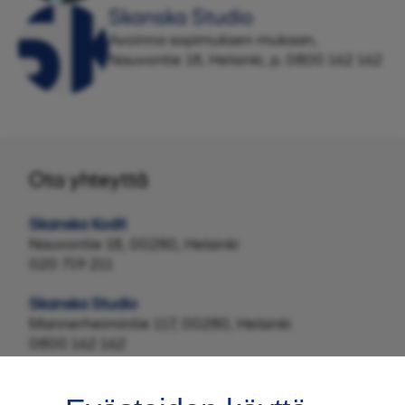
Skanska Studio
Avoinna sopimuksen mukaan,
Nauvontie 18, Helsinki, p. 0800 162 162
Ota yhteyttä
Skanska Kodit
Nauvontie 18, 00280, Helsinki
020 719 211
Skanska Studio
Mannerheimintie 117, 00280, Helsinki
0800 162 162