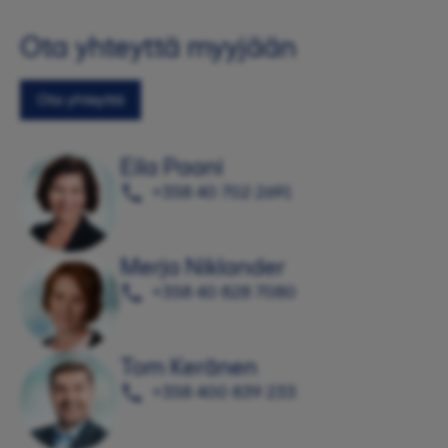
Ota yhteyttä myyjään
Ota yhteyttä
Eila Paani
+358 40 702 2691
Merja Niklander
+358 40 828 7080
Tom Keränen
+358 400 839 233