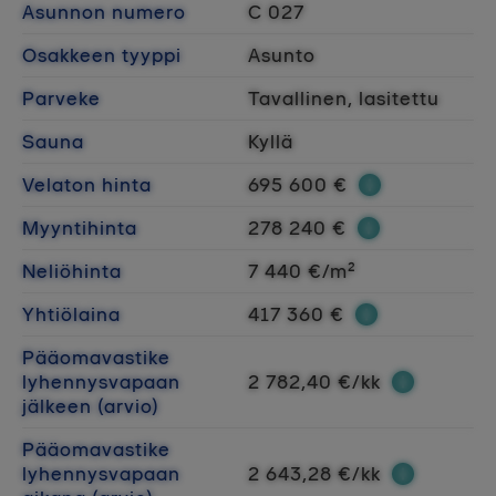
Asunnon numero
C 027
Osakkeen tyyppi
Asunto
Parveke
Tavallinen, lasitettu
Sauna
Kyllä
Velaton hinta
695 600 €
Myyntihinta
278 240 €
Neliöhinta
7 440 €/m²
Yhtiölaina
417 360 €
Pääomavastike
lyhennysvapaan
2 782,40 €/kk
jälkeen (arvio)
Pääomavastike
lyhennysvapaan
2 643,28 €/kk