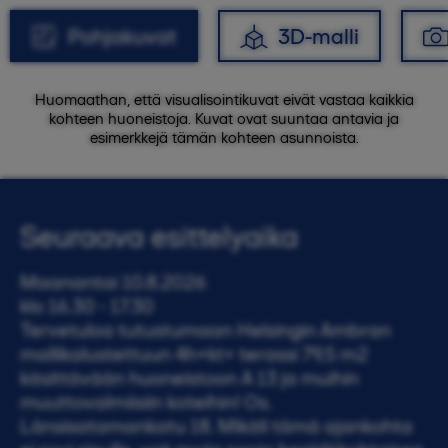
Pohjakuvat
3D-malli
Huomaathan, että visualisointikuvat eivät vastaa kaikkia
kohteen huoneistoja. Kuvat ovat suuntaa antavia ja
esimerkkejä tämän kohteen asunnoista.
Seuraava esittelyaika
Maanantai 10.8.2026
klo 16.30 - 17.30
Tervetuloa tutustumaan Helsingin Ambran
mallikalustettuun 4h+kt+ terassi 79,5 m2
käsittävään huoneistoon A 13 ja muihin
muuttovalmiisiin koteihin! Os.
Länsisatamankatu 18. Mikäli tämä ajankohta