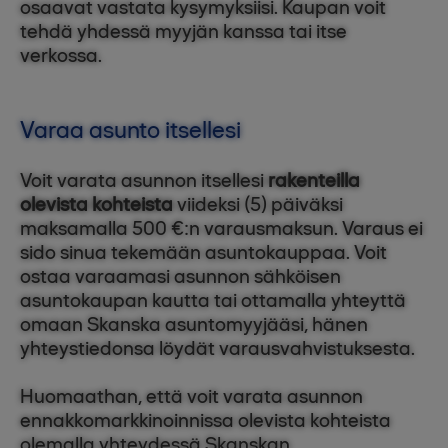
osaavat vastata kysymyksiisi. Kaupan voit
tehdä yhdessä myyjän kanssa tai itse
verkossa.
Varaa asunto itsellesi
Voit varata asunnon itsellesi
rakenteilla
olevista kohteista
viideksi (5) päiväksi
maksamalla 500 €:n varausmaksun. Varaus ei
sido sinua tekemään asuntokauppaa. Voit
ostaa varaamasi asunnon sähköisen
asuntokaupan kautta tai ottamalla yhteyttä
omaan Skanska asuntomyyjääsi, hänen
yhteystiedonsa löydät varausvahvistuksesta.
Huomaathan, että voit varata asunnon
ennakkomarkkinoinnissa olevista kohteista
olemalla yhteydessä Skanskan