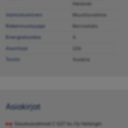
Helsinki
Valmistuminen
Muuttovalmis
Rakennustyyppi
Kerrostalo
Energialuokka
A
Asuntoja
126
Tontti
Vuokra
Asiakirjat
Sisustusvalinnat C 027 As. Oy Helsingin