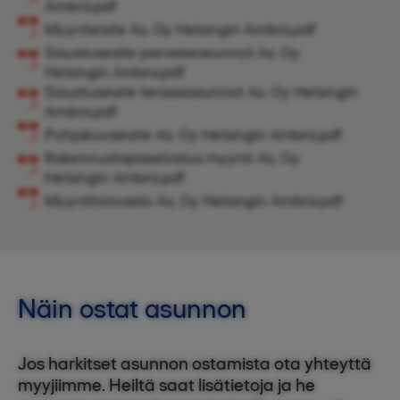
Ambra.pdf
Myyntiesite As. Oy Helsingin Ambra.pdf
Sisustusesite parvekeasunnot As. Oy
Helsingin Ambra.pdf
Sisustusesite terassiasunnot As. Oy Helsingin
Ambra.pdf
Pohjakuvaesite As. Oy Helsingin Ambra.pdf
Rakennustapaselostus myynti As. Oy
Helsingin Ambra.pdf
Myyntihinnasto As. Oy Helsingin Ambra.pdf
Näin ostat asunnon
Jos harkitset asunnon ostamista ota yhteyttä
myyjiimme. Heiltä saat lisätietoja ja he