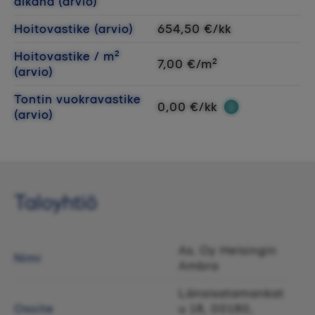
aikana (arvio)
Hoitovastike (arvio)
654,50 €/kk
Hoitovastike / m²
7,00 €/m²
(arvio)
Tontin vuokravastike
0,00 €/kk
(arvio)
Taloyhtiö
As. Oy Helsingin
Nimi
Ambra
Länsisatamankat
Osoite
u 18, 00180,