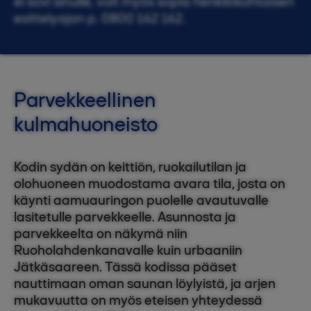
ei sovi sinulle, voit myös sopia henkilökohtaisen
esittelyajan p. 0800 162 162.
Parvekkeellinen
kulmahuoneisto
Kodin sydän on keittiön, ruokailutilan ja
olohuoneen muodostama avara tila, josta on
käynti aamuauringon puolelle avautuvalle
lasitetulle parvekkeelle. Asunnosta ja
parvekkeelta on näkymä niin
Ruoholahdenkanavalle kuin urbaaniin
Jätkäsaareen. Tässä kodissa pääset
nauttimaan oman saunan löylyistä, ja arjen
mukavuutta on myös eteisen yhteydessä