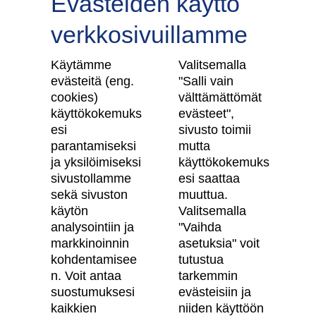
Evästeiden käyttö
verkkosivuillamme
Tilaa uutiskirje
Käytämme
Valitsemalla
evästeitä (eng.
"Salli vain
cookies)
välttämättömät
käyttökokemuks
evästeet",
Skanska Kodit
esi
sivusto toimii
parantamiseksi
mutta
Artikkelit
ja yksilöimiseksi
käyttökokemuks
sivustollamme
esi saattaa
Digitaalinen asuntokauppa
sekä sivuston
muuttua.
käytön
Valitsemalla
Asiakkaiden kokemuksia meistä
analysointiin ja
"Vaihda
Vastuullisuus
markkinoinnin
asetuksia" voit
kohdentamisee
tutustua
Tietosuojaseloste
n. Voit antaa
tarkemmin
suostumuksesi
evästeisiin ja
Käyttöehdot
kaikkien
niiden käyttöön