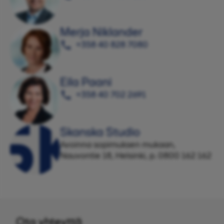
Merja Niklander
+358 40 828 7080
Eila Paani
+358 40 702 2691
Skanska Studio
Avoinna sopimuksen mukaan,
Nauvontie 18, Helsinki, p. 0800 162 162
Ota yhteyttä