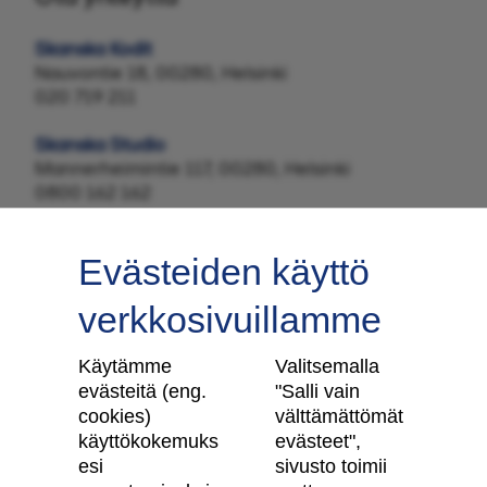
Skanska Kodit
Nauvontie 18, 00280, Helsinki
020 719 211
Skanska Studio
Mannerheimintie 117, 00280, Helsinki
0800 162 162
Evästeiden käyttö
verkkosivuillamme
Tilaa uutiskirje
Käytämme
Valitsemalla
evästeitä (eng.
"Salli vain
cookies)
välttämättömät
käyttökokemuks
evästeet",
Skanska Kodit
esi
sivusto toimii