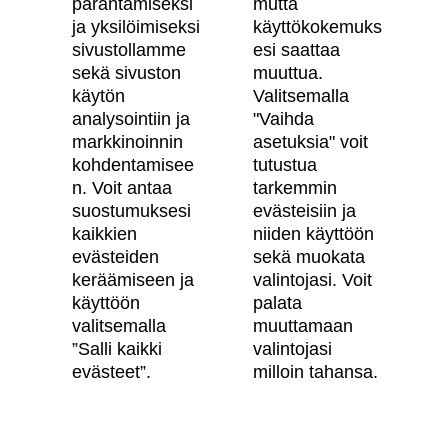
parantamiseksi
mutta
Artikkelit
ja yksilöimiseksi
käyttökokemuks
sivustollamme
esi saattaa
Digitaalinen asuntokauppa
sekä sivuston
muuttua.
käytön
Valitsemalla
Asiakkaiden kokemuksia meistä
analysointiin ja
"Vaihda
Vastuullisuus
markkinoinnin
asetuksia" voit
kohdentamisee
tutustua
Tietosuojaseloste
n. Voit antaa
tarkemmin
suostumuksesi
evästeisiin ja
Käyttöehdot
kaikkien
niiden käyttöön
Evästeasetukset
evästeiden
sekä muokata
keräämiseen ja
valintojasi. Voit
Saavutettavuusseloste
käyttöön
palata
valitsemalla
muuttamaan
”Salli kaikki
valintojasi
Oma Skanska
evästeet”.
milloin tahansa.