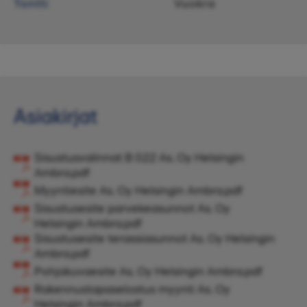
Tontti
Vuokra
Asiakirjat
Sisustusvalinnat B 022 As. Oy Helsingin
Ambra.pdf
Myyntiesite As. Oy Helsingin Ambra.pdf
Sisustusesite parvekeasunnot As. Oy
Helsingin Ambra.pdf
Sisustusesite terassiasunnot As. Oy Helsingin
Ambra.pdf
Pohjakuvaesite As. Oy Helsingin Ambra.pdf
Rakennustapaselostus myynti As. Oy
Helsingin Ambra.pdf