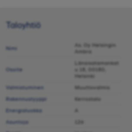
Taloyhtiö
As. Oy Helsingin
Nimi
Ambra
Länsisatamankat
Osoite
u 18, 00180,
Helsinki
Valmistuminen
Muuttovalmis
Rakennustyyppi
Kerrostalo
Energialuokka
A
Asuntoja
126