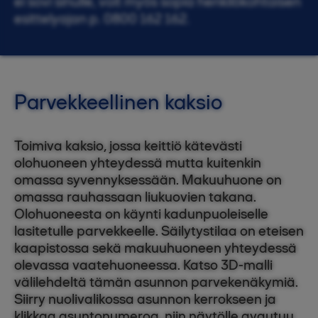
ei sovi sinulle, voit myös sopia henkilökohtaisen
esittelyajan p. 0800 162 162.
Parvekkeellinen kaksio
Toimiva kaksio, jossa keittiö kätevästi
olohuoneen yhteydessä mutta kuitenkin
omassa syvennyksessään. Makuuhuone on
omassa rauhassaan liukuovien takana.
Olohuoneesta on käynti kadunpuoleiselle
lasitetulle parvekkeelle. Säilytystilaa on eteisen
kaapistossa sekä makuuhuoneen yhteydessä
olevassa vaatehuoneessa. Katso 3D-malli
välilehdeltä tämän asunnon parvekenäkymiä.
Siirry nuolivalikossa asunnon kerrokseen ja
klikkaa asuntonumeroa, niin näytölle avautuu