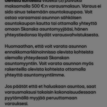
olevista kohteista
viideksi (5) päiväksi
maksamalla 500 €:n varausmaksun. Varaus ei
sido sinua tekemään asuntokauppaa. Voit
ostaa varaamasi asunnon sähköisen
asuntokaupan kautta tai ottamalla yhteyttä
omaan Skanska asuntomyyjääsi, hänen
yhteystiedonsa löydät varausvahvistuksesta.
Huomaathan, että voit varata asunnon
ennakkomarkkinoinnissa olevista kohteista
olemalla yhteydessä Skanskan
asuntomyyntiin. Voit varata asunnon myös
rakenteilla olevista kohteista ottamalla
yhteyttä asuntomyyntiimme.
Jos päätät että et haluakaan asuntoa, saat
varausmaksusi takaisin kokonaisuudessaan
pyytämällä myyjää peruuttamaan
varauksesi.