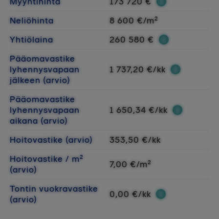
Myyntihinta
173 720 €
Neliöhinta
8 600 €/m²
Yhtiölaina
260 580 €
Pääomavastike
lyhennysvapaan
1 737,20 €/kk
jälkeen (arvio)
Pääomavastike
lyhennysvapaan
1 650,34 €/kk
aikana (arvio)
Hoitovastike (arvio)
353,50 €/kk
Hoitovastike / m²
7,00 €/m²
(arvio)
Tontin vuokravastike
0,00 €/kk
(arvio)