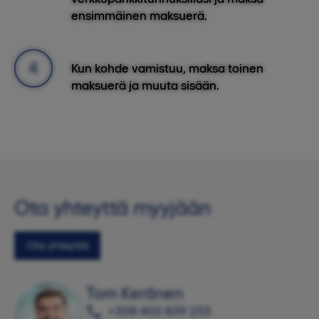
ensimmäinen maksuerä.
Kun kohde vamistuu, maksa toinen
maksuerä ja muuta sisään.
Ota yhteyttä myyjään
Ota yhteyttä
Tom Keränen
+358 400 839 233