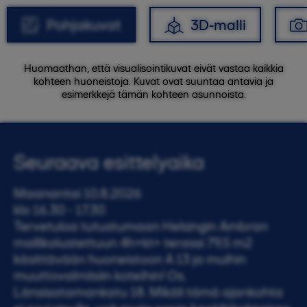
Pohjakuvat
3D-malli
Huomaathan, että visualisointikuvat eivät vastaa kaikkia
kohteen huoneistoja. Kuvat ovat suuntaa antavia ja
esimerkkejä tämän kohteen asunnoista.
Seuraava esittelyaika
Maanantai 10.8.2026
klo 16.30 - 17.30
Tervetuloa tutustumaan Helsingin Ambran
mallikalustettuun 4h+kt+ terassi 79,5 m2
käsittävään huoneistoon A 13 ja muihin
muuttovalmiisiin koteihin! Os.
Länsisatamankatu 18. Mikäli tämä ajankohta