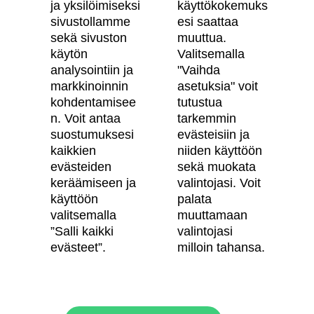
ja yksilöimiseksi
käyttökokemuks
Artikkelit
sivustollamme
esi saattaa
Digitaalinen asuntokauppa
sekä sivuston
muuttua.
käytön
Valitsemalla
Asiakkaiden kokemuksia meistä
analysointiin ja
"Vaihda
Vastuullisuus
markkinoinnin
asetuksia" voit
kohdentamisee
tutustua
Tietosuojaseloste
n. Voit antaa
tarkemmin
suostumuksesi
evästeisiin ja
Käyttöehdot
kaikkien
niiden käyttöön
Evästeasetukset
evästeiden
sekä muokata
keräämiseen ja
valintojasi. Voit
Saavutettavuusseloste
käyttöön
palata
valitsemalla
muuttamaan
”Salli kaikki
valintojasi
Oma Skanska
evästeet”.
milloin tahansa.
Tietoa Skanskasta