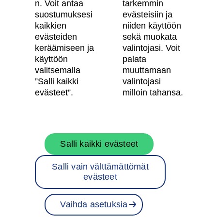
n. Voit antaa
tarkemmin
suostumuksesi
evästeisiin ja
Käyttöehdot
kaikkien
niiden käyttöön
Evästeasetukset
evästeiden
sekä muokata
keräämiseen ja
valintojasi. Voit
Saavutettavuusseloste
käyttöön
palata
valitsemalla
muuttamaan
”Salli kaikki
valintojasi
Oma Skanska
evästeet”.
milloin tahansa.
Tietoa Skanskasta
Salli kaikki evästeet
Töihin meille
Salli vain välttämättömät
Rakentamispalvelut
evästeet
Skanska Suomessa
Vaihda asetuksia
Projektit
Varaa asunto
Ota yhteyttä