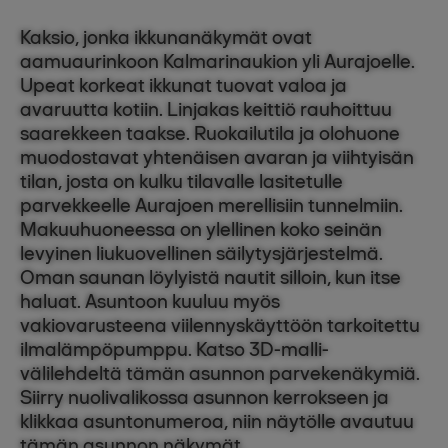
Kaksio, jonka ikkunanäkymät ovat
aamuaurinkoon Kalmarinaukion yli Aurajoelle.
Upeat korkeat ikkunat tuovat valoa ja
avaruutta kotiin. Linjakas keittiö rauhoittuu
saarekkeen taakse. Ruokailutila ja olohuone
muodostavat yhtenäisen avaran ja viihtyisän
tilan, josta on kulku tilavalle lasitetulle
parvekkeelle Aurajoen merellisiin tunnelmiin.
Makuuhuoneessa on ylellinen koko seinän
levyinen liukuovellinen säilytysjärjestelmä.
Oman saunan löylyistä nautit silloin, kun itse
haluat. Asuntoon kuuluu myös
vakiovarusteena viilennyskäyttöön tarkoitettu
ilmalämpöpumppu. Katso 3D-malli-
välilehdeltä tämän asunnon parvekenäkymiä.
Siirry nuolivalikossa asunnon kerrokseen ja
klikkaa asuntonumeroa, niin näytölle avautuu
tämän asunnon näkymät.