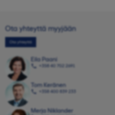
Ota yhteyttä myyjään
Ota yhteyttä
Eila Paani
+358 40 702 2691
Tom Keränen
+358 400 839 233
Merja Niklander