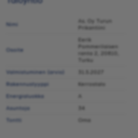
As. Oy Turun
Nimi
Prikantiini
Eerik
Pommerilaisen
Osoite
ranta 2, 20810,
Turku
Valmistuminen (arvio)
31.5.2027
Rakennustyyppi
Kerrostalo
Energialuokka
A
Asuntoja
34
Tontti
Oma