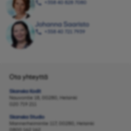
+358 40 828 7080
Johanna Saaristo
+358 40 721 7939
Ota yhteyttä
Skanska Kodit
Nauvontie 18, 00280, Helsinki
020 719 211
Skanska Studio
Mannerheimintie 117, 00280, Helsinki
0800 162 162