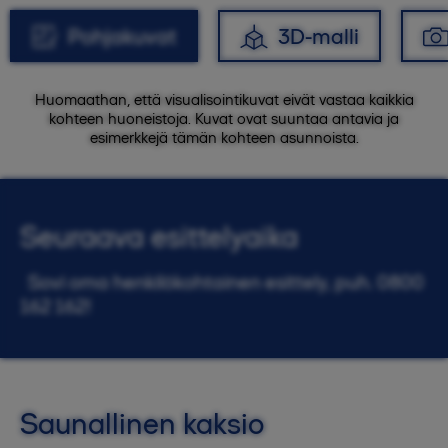
Pohjakuvat
3D-malli
Huomaathan, että visualisointikuvat eivät vastaa kaikkia
kohteen huoneistoja. Kuvat ovat suuntaa antavia ja
esimerkkejä tämän kohteen asunnoista.
Seuraava esittelyaika
Sovi oma henkilökohtainen esittely, puh. 0800
162 162!
Saunallinen kaksio