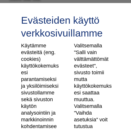
Evästeiden käyttö
verkkosivuillamme
Tilaa uutiskirje
Käytämme
Valitsemalla
evästeitä (eng.
"Salli vain
cookies)
välttämättömät
käyttökokemuks
evästeet",
Skanska Kodit
esi
sivusto toimii
parantamiseksi
mutta
Artikkelit
ja yksilöimiseksi
käyttökokemuks
sivustollamme
esi saattaa
Digitaalinen asuntokauppa
sekä sivuston
muuttua.
käytön
Valitsemalla
Asiakkaiden kokemuksia meistä
analysointiin ja
"Vaihda
Vastuullisuus
markkinoinnin
asetuksia" voit
kohdentamisee
tutustua
Tietosuojaseloste