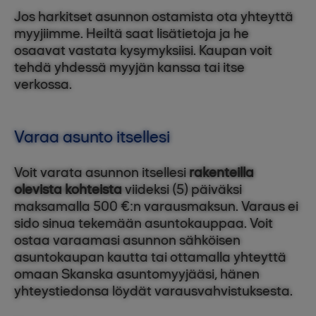
Jos harkitset asunnon ostamista ota yhteyttä
myyjiimme. Heiltä saat lisätietoja ja he
osaavat vastata kysymyksiisi. Kaupan voit
tehdä yhdessä myyjän kanssa tai itse
verkossa.
Varaa asunto itsellesi
Voit varata asunnon itsellesi
rakenteilla
olevista kohteista
viideksi (5) päiväksi
maksamalla 500 €:n varausmaksun. Varaus ei
sido sinua tekemään asuntokauppaa. Voit
ostaa varaamasi asunnon sähköisen
asuntokaupan kautta tai ottamalla yhteyttä
omaan Skanska asuntomyyjääsi, hänen
yhteystiedonsa löydät varausvahvistuksesta.