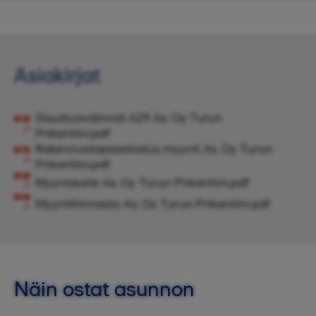
Asiakirjat
Sisustusvalinnat A29 As. Oy Turun
Prikantiini.pdf
Rakennustapaselostus myynti As. Oy Turun
Prikantiini.pdf
Myyntiesite As. Oy Turun Prikantiini.pdf
Myyntihinnasto As. Oy Turun Prikantiini.pdf
Näin ostat asunnon