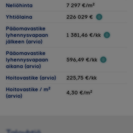
Neliöhinta
7 297 €/m²
Yhtiölaina
226 029 €
Pääomavastike
lyhennysvapaan
1 381,46 €/kk
jälkeen (arvio)
Pääomavastike
lyhennysvapaan
596,49 €/kk
aikana (arvio)
Hoitovastike (arvio)
225,75 €/kk
Hoitovastike / m²
4,30 €/m²
(arvio)
Taloyhtiö