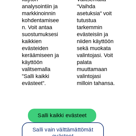
Asiakkaiden kokemuksia meistä
analysointiin ja
"Vaihda
Vastuullisuus
markkinoinnin
asetuksia" voit
kohdentamisee
tutustua
Tietosuojaseloste
n. Voit antaa
tarkemmin
suostumuksesi
evästeisiin ja
Käyttöehdot
kaikkien
niiden käyttöön
Evästeasetukset
evästeiden
sekä muokata
keräämiseen ja
valintojasi. Voit
Saavutettavuusseloste
käyttöön
palata
valitsemalla
muuttamaan
”Salli kaikki
valintojasi
Oma Skanska
evästeet”.
milloin tahansa.
Tietoa Skanskasta
Salli kaikki evästeet
Töihin meille
Salli vain välttämättömät
Rakentamispalvelut