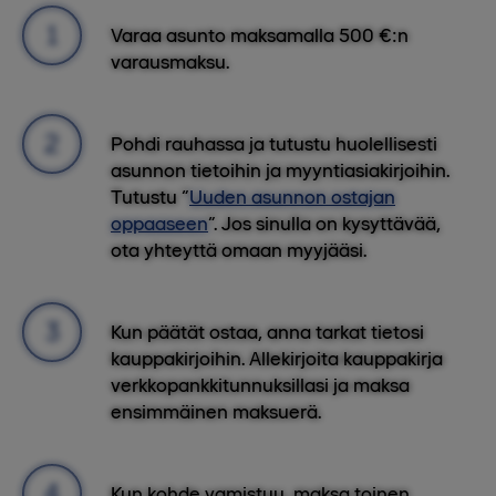
Varaa asunto maksamalla 500 €:n
varausmaksu.
Pohdi rauhassa ja tutustu huolellisesti
asunnon tietoihin ja myyntiasiakirjoihin.
Tutustu “
Uuden asunnon ostajan
oppaaseen
”. Jos sinulla on kysyttävää,
ota yhteyttä omaan myyjääsi.
Kun päätät ostaa, anna tarkat tietosi
kauppakirjoihin. Allekirjoita kauppakirja
verkkopankkitunnuksillasi ja maksa
ensimmäinen maksuerä.
Kun kohde vamistuu, maksa toinen