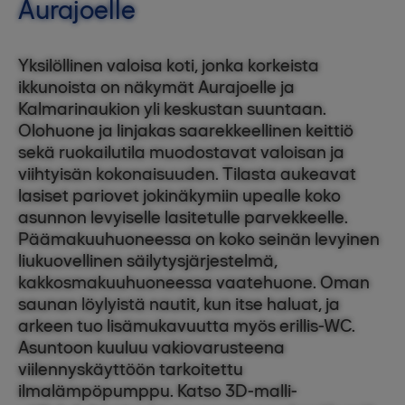
Aurajoelle
Yksilöllinen valoisa koti, jonka korkeista
ikkunoista on näkymät Aurajoelle ja
Kalmarinaukion yli keskustan suuntaan.
Olohuone ja linjakas saarekkeellinen keittiö
sekä ruokailutila muodostavat valoisan ja
viihtyisän kokonaisuuden. Tilasta aukeavat
lasiset pariovet jokinäkymiin upealle koko
asunnon levyiselle lasitetulle parvekkeelle.
Päämakuuhuoneessa on koko seinän levyinen
liukuovellinen säilytysjärjestelmä,
kakkosmakuuhuoneessa vaatehuone. Oman
saunan löylyistä nautit, kun itse haluat, ja
arkeen tuo lisämukavuutta myös erillis-WC.
Asuntoon kuuluu vakiovarusteena
viilennyskäyttöön tarkoitettu
ilmalämpöpumppu. Katso 3D-malli-