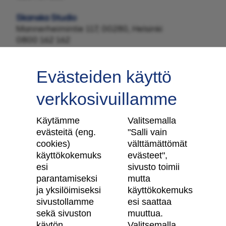
Skanska Studio
Mannerheimintie 117, 00280, Helsinki
0800 162 162
Evästeiden käyttö
verkkosivuillamme
Tilaa uutiskirje
Käytämme
Valitsemalla
evästeitä (eng.
"Salli vain
cookies)
välttämättömät
käyttökokemuks
evästeet",
Skanska Kodit
esi
sivusto toimii
parantamiseksi
mutta
Artikkelit
ja yksilöimiseksi
käyttökokemuks
sivustollamme
esi saattaa
Digitaalinen asuntokauppa
sekä sivuston
muuttua.
käytön
Valitsemalla