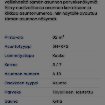
välilehdeltä tämän asunnon parvekenäkymiä.
Siirry nuolivalikossa asunnon kerrokseen ja
klikkaa asuntonumeroa, niin näytölle avautuu
tämän asunnon näkymät.
Pinta-ala
82 m²
Asuntotyyppi
3H+K+S
Lämmitystapa
Kauko
Kerros
3 / 7
Asunnon numero
A 10
Osakkeen tyyppi
Asunto
Parveke
Tavallinen, lasitettu
Sauna
Kyllä