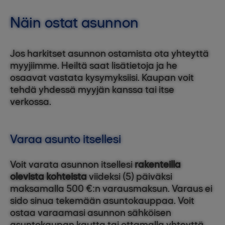
Näin ostat asunnon
Jos harkitset asunnon ostamista ota yhteyttä
myyjiimme. Heiltä saat lisätietoja ja he
osaavat vastata kysymyksiisi. Kaupan voit
tehdä yhdessä myyjän kanssa tai itse
verkossa.
Varaa asunto itsellesi
Voit varata asunnon itsellesi
rakenteilla
olevista kohteista
viideksi (5) päiväksi
maksamalla 500 €:n varausmaksun. Varaus ei
sido sinua tekemään asuntokauppaa. Voit
ostaa varaamasi asunnon sähköisen
asuntokaupan kautta tai ottamalla yhteyttä