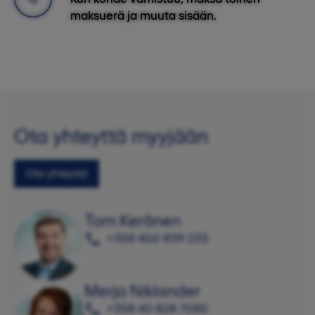
maksuerä ja muuta sisään.
Ota yhteyttä myyjään
Ota yhteyttä
Tom Keränen
+358 400 839 233
Merja Niklander
+358 40 828 7080