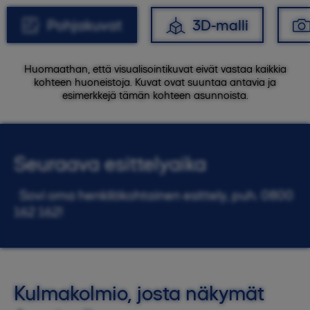
Pohjakuvat
3D-malli
Huomaathan, että visualisointikuvat eivät vastaa kaikkia
kohteen huoneistoja. Kuvat ovat suuntaa antavia ja
esimerkkejä tämän kohteen asunnoista.
Seuraava esittelyaika
Sovi oma henkilökohtainen esittely, puh. 0800
162 162!
Kulmakolmio, josta näkymät