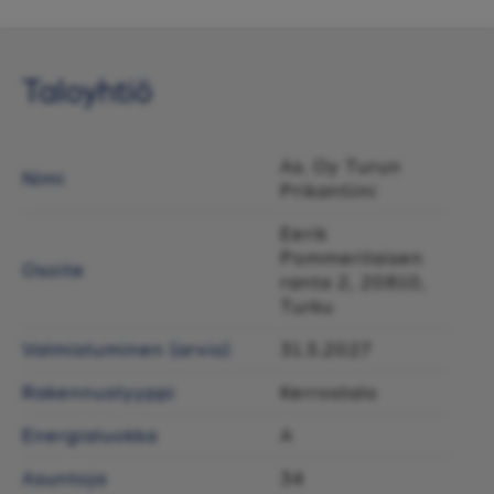
Taloyhtiö
As. Oy Turun
Nimi
Prikantiini
Eerik
Pommerilaisen
Osoite
ranta 2, 20810,
Turku
Valmistuminen (arvio)
31.5.2027
Rakennustyyppi
Kerrostalo
Energialuokka
A
Asuntoja
34