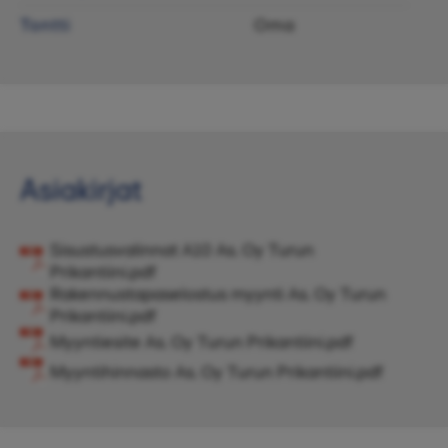
Tontti
Oma
Asiakirjat
Sisustusvalinnat A10 As. Oy Turun
Prikantiini.pdf
Rakennustapaselostus myynti As. Oy Turun
Prikantiini.pdf
Myyntiesite As. Oy Turun Prikantiini.pdf
Myyntihinnasto As. Oy Turun Prikantiini.pdf