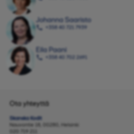
Johanna Saaristo
+358 40 721 7939
Eila Paani
+358 40 702 2691
Ota yhteyttä
Skanska Kodit
Nauvontie 18, 00280, Helsinki
020 719 211