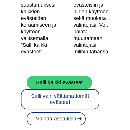
suostumuksesi
evästeisiin ja
Käyttöehdot
kaikkien
niiden käyttöön
Evästeasetukset
evästeiden
sekä muokata
keräämiseen ja
valintojasi. Voit
Saavutettavuusseloste
käyttöön
palata
valitsemalla
muuttamaan
”Salli kaikki
valintojasi
Oma Skanska
evästeet”.
milloin tahansa.
Tietoa Skanskasta
Salli kaikki evästeet
Töihin meille
Salli vain välttämättömät
Rakentamispalvelut
evästeet
Skanska Suomessa
Vaihda asetuksia
Projektit
Varaa asunto
Ota yhteyttä