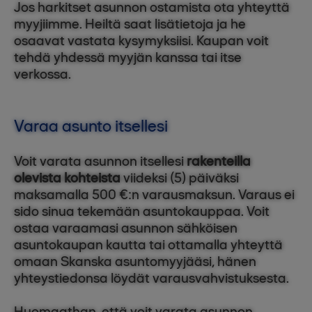
Jos harkitset asunnon ostamista ota yhteyttä
myyjiimme. Heiltä saat lisätietoja ja he
osaavat vastata kysymyksiisi. Kaupan voit
tehdä yhdessä myyjän kanssa tai itse
verkossa.
Varaa asunto itsellesi
Voit varata asunnon itsellesi
rakenteilla
olevista kohteista
viideksi (5) päiväksi
maksamalla 500 €:n varausmaksun. Varaus ei
sido sinua tekemään asuntokauppaa. Voit
ostaa varaamasi asunnon sähköisen
asuntokaupan kautta tai ottamalla yhteyttä
omaan Skanska asuntomyyjääsi, hänen
yhteystiedonsa löydät varausvahvistuksesta.
Huomaathan, että voit varata asunnon