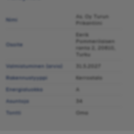
As. Oy Turun
Nimi
Prikantiini
Eerik
Pommerilaisen
Osoite
ranta 2, 20810,
Turku
Valmistuminen (arvio)
31.5.2027
Rakennustyyppi
Kerrostalo
Energialuokka
A
Asuntoja
34
Tontti
Oma