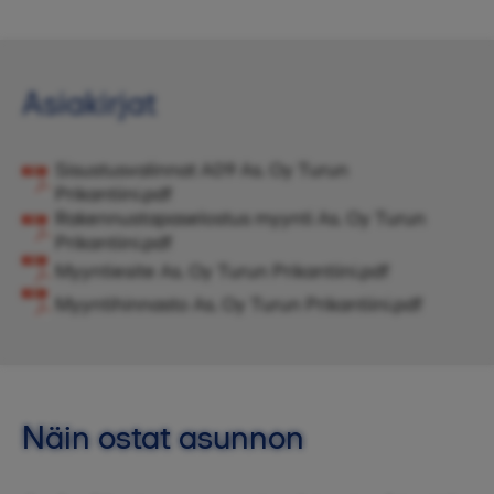
Asiakirjat
Sisustusvalinnat A09 As. Oy Turun
Prikantiini.pdf
Rakennustapaselostus myynti As. Oy Turun
Prikantiini.pdf
Myyntiesite As. Oy Turun Prikantiini.pdf
Myyntihinnasto As. Oy Turun Prikantiini.pdf
Näin ostat asunnon