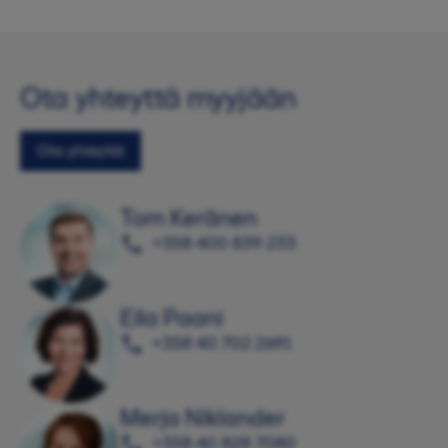
Ota yhteyttä myyjään
Ota yhteyttä
Tom Keränen
+358 400 839 233
Eila Paani
+358 40 702 2691
Merja Niklander
+358 40 828 7080