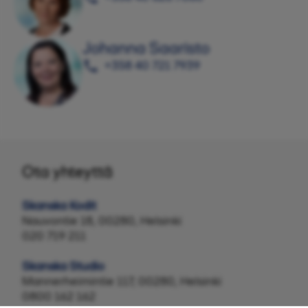
Johanna Saaristo
+358 40 721 7939
Ota yhteyttä
Skanska Kodit
Nauvontie 18, 00280, Helsinki
020 719 211
Skanska Studio
Mannerheimintie 117, 00280, Helsinki
0800 162 162