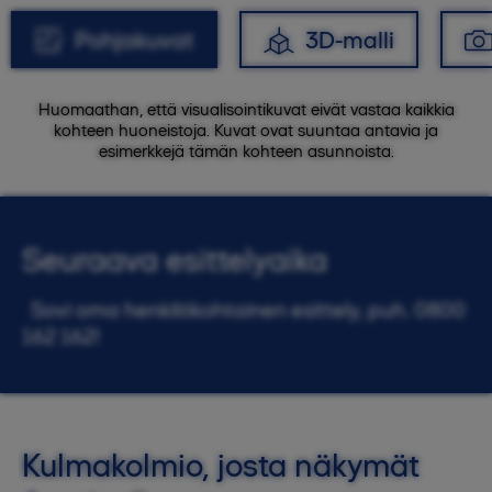
Pohjakuvat
3D-malli
Huomaathan, että visualisointikuvat eivät vastaa kaikkia
kohteen huoneistoja. Kuvat ovat suuntaa antavia ja
esimerkkejä tämän kohteen asunnoista.
Seuraava esittelyaika
Sovi oma henkilökohtainen esittely, puh. 0800
162 162!
Kulmakolmio, josta näkymät