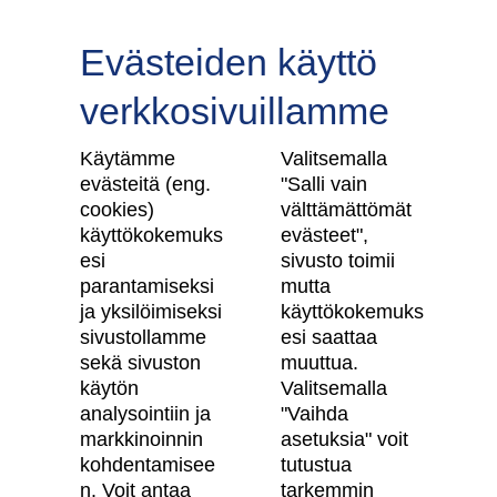
Evästeiden käyttö
verkkosivuillamme
Tilaa uutiskirje
Käytämme
Valitsemalla
evästeitä (eng.
"Salli vain
cookies)
välttämättömät
käyttökokemuks
evästeet",
Skanska Kodit
esi
sivusto toimii
parantamiseksi
mutta
Artikkelit
ja yksilöimiseksi
käyttökokemuks
sivustollamme
esi saattaa
Digitaalinen asuntokauppa
sekä sivuston
muuttua.
käytön
Valitsemalla
Asiakkaiden kokemuksia meistä
analysointiin ja
"Vaihda
Vastuullisuus
markkinoinnin
asetuksia" voit
kohdentamisee
tutustua
Tietosuojaseloste
n. Voit antaa
tarkemmin