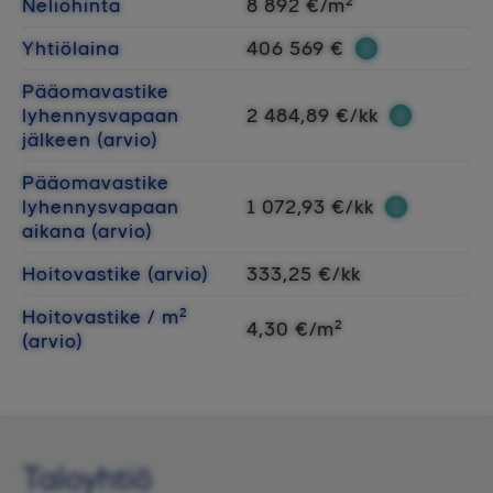
Neliöhinta
8 892 €/m²
Yhtiölaina
406 569 €
Pääomavastike
lyhennysvapaan
2 484,89 €/kk
jälkeen (arvio)
Pääomavastike
lyhennysvapaan
1 072,93 €/kk
aikana (arvio)
Hoitovastike (arvio)
333,25 €/kk
Hoitovastike / m²
4,30 €/m²
(arvio)
Taloyhtiö