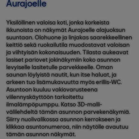
Aurajoelle
Yksilöllinen valoisa koti, jonka korkeista
ikkunoista on näkymät Aurajoelle alajuoksun
suuntaan. Olohuone ja linjakas saarekkeellinen
keittiö sekä ruokailutila muodostavat valoisan
ja viihtyisän kokonaisuuden. Tilasta aukeavat
lasiset pariovet jokinäkymiin koko asunnon
levyiselle lasitetulle parvekkeelle. Oman
saunan löylyistä nautit, kun itse haluat, ja
arkeen tuo lisämukavuutta myös erillis-WC.
Asuntoon kuuluu vakiovarusteena
viilennyskäyttöön tarkoitettu
ilmalämpöpumppu. Katso 3D-malli-
välilehdeltä tämän asunnon parvekenäkymiä.
Siirry nuolivalikossa asunnon kerrokseen ja
klikkaa asuntonumeroa, niin näytölle avautuu
tämän asunnon näkymät.