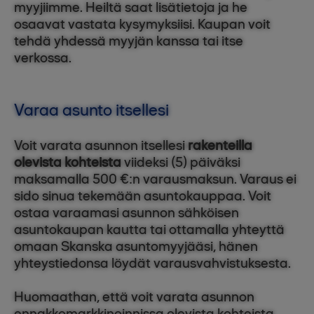
myyjiimme. Heiltä saat lisätietoja ja he
osaavat vastata kysymyksiisi. Kaupan voit
tehdä yhdessä myyjän kanssa tai itse
verkossa.
Varaa asunto itsellesi
Voit varata asunnon itsellesi
rakenteilla
olevista kohteista
viideksi (5) päiväksi
maksamalla 500 €:n varausmaksun. Varaus ei
sido sinua tekemään asuntokauppaa. Voit
ostaa varaamasi asunnon sähköisen
asuntokaupan kautta tai ottamalla yhteyttä
omaan Skanska asuntomyyjääsi, hänen
yhteystiedonsa löydät varausvahvistuksesta.
Huomaathan, että voit varata asunnon
ennakkomarkkinoinnissa olevista kohteista