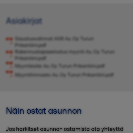
Asiakirjat
Sisustusvalinnat A08 As. Oy Turun
Prikantiini.pdf
Rakennustapaselostus myynti As. Oy Turun
Prikantiini.pdf
Myyntiesite As. Oy Turun Prikantiini.pdf
Myyntihinnasto As. Oy Turun Prikantiini.pdf
Näin ostat asunnon
Jos harkitset asunnon ostamista ota yhteyttä