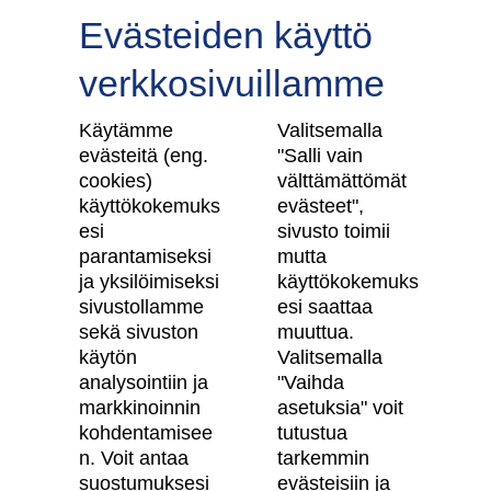
Evästeiden käyttö
verkkosivuillamme
Tilaa uutiskirje
Käytämme
Valitsemalla
evästeitä (eng.
"Salli vain
cookies)
välttämättömät
käyttökokemuks
evästeet",
Skanska Kodit
esi
sivusto toimii
parantamiseksi
mutta
Artikkelit
ja yksilöimiseksi
käyttökokemuks
sivustollamme
esi saattaa
Digitaalinen asuntokauppa
sekä sivuston
muuttua.
käytön
Valitsemalla
Asiakkaiden kokemuksia meistä
analysointiin ja
"Vaihda
Vastuullisuus
markkinoinnin
asetuksia" voit
kohdentamisee
tutustua
Tietosuojaseloste
n. Voit antaa
tarkemmin
suostumuksesi
evästeisiin ja
Käyttöehdot