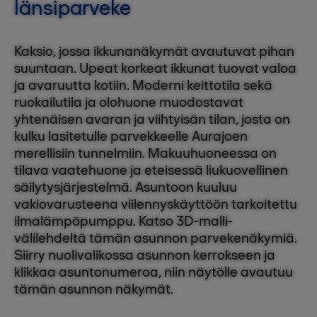
länsiparveke
Kaksio, jossa ikkunanäkymät avautuvat pihan
suuntaan. Upeat korkeat ikkunat tuovat valoa
ja avaruutta kotiin. Moderni keittotila sekä
ruokailutila ja olohuone muodostavat
yhtenäisen avaran ja viihtyisän tilan, josta on
kulku lasitetulle parvekkeelle Aurajoen
merellisiin tunnelmiin. Makuuhuoneessa on
tilava vaatehuone ja eteisessä liukuovellinen
säilytysjärjestelmä. Asuntoon kuuluu
vakiovarusteena viilennyskäyttöön tarkoitettu
ilmalämpöpumppu. Katso 3D-malli-
välilehdeltä tämän asunnon parvekenäkymiä.
Siirry nuolivalikossa asunnon kerrokseen ja
klikkaa asuntonumeroa, niin näytölle avautuu
tämän asunnon näkymät.