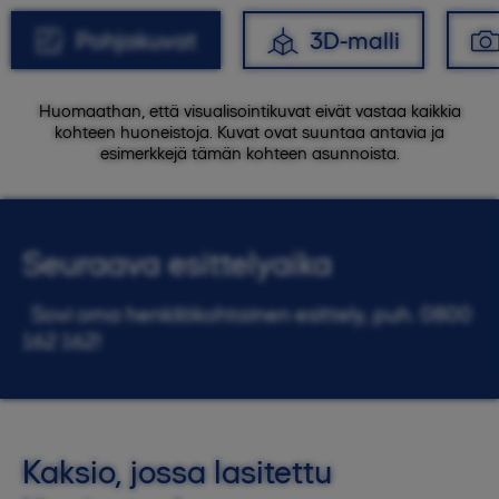
Pohjakuvat
3D-malli
Huomaathan, että visualisointikuvat eivät vastaa kaikkia
kohteen huoneistoja. Kuvat ovat suuntaa antavia ja
esimerkkejä tämän kohteen asunnoista.
Seuraava esittelyaika
Sovi oma henkilökohtainen esittely, puh. 0800
162 162!
Kaksio, jossa lasitettu