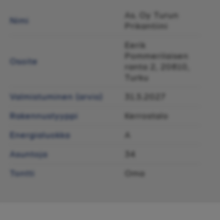
As. Oy Turun
Nimi
Prikantiini
Eerik
Pommerilaisen
Osoite
ranta 2, 20810,
Turku
Valmistuminen (arvio)
31.5.2027
Rakennustyyppi
Kerrostalo
Energialuokka
A
Asuntoja
34
Tontti
Oma