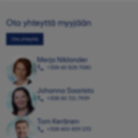
Ota yhteyttä myyjään
Ota yhteyttä
Merja Niklander
+358 40 828 7080
Johanna Saaristo
+358 40 721 7939
Tom Keränen
+358 400 839 233