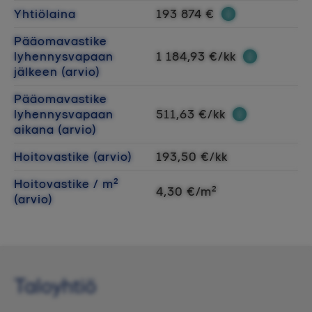
Yhtiölaina
193 874 €
Pääomavastike
lyhennysvapaan
1 184,93 €/kk
jälkeen (arvio)
Pääomavastike
lyhennysvapaan
511,63 €/kk
aikana (arvio)
Hoitovastike (arvio)
193,50 €/kk
Hoitovastike / m²
4,30 €/m²
(arvio)
Taloyhtiö