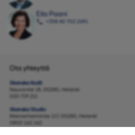
Eila Paani
+358 40 702 2691
Ota yhteyttä
Skanska Kodit
Nauvontie 18, 00280, Helsinki
020 719 211
Skanska Studio
Mannerheimintie 117, 00280, Helsinki
0800 162 162