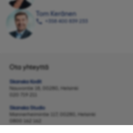
Tom Keränen
+358 400 839 233
Ota yhteyttä
Skanska Kodit
Nauvontie 18, 00280, Helsinki
020 719 211
Skanska Studio
Mannerheimintie 117, 00280, Helsinki
0800 162 162