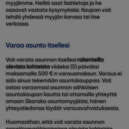
myyjiimme. Heiltä saat lisätietoja ja he
osaavat vastata kysymyksiisi. Kaupan voit
tehdä yhdessä myyjän kanssa tai itse
verkossa.
Varaa asunto itsellesi
Voit varata asunnon itsellesi
rakenteilla
olevista kohteista
viideksi (5) päiväksi
maksamalla 500 €:n varausmaksun. Varaus ei
sido sinua tekemään asuntokauppaa. Voit
ostaa varaamasi asunnon sähköisen
asuntokaupan kautta tai ottamalla yhteyttä
omaan Skanska asuntomyyjääsi, hänen
yhteystiedonsa löydät varausvahvistuksesta.
Huomaathan, että voit varata asunnon
ennakkomarkkinoinnissa olevista kohteista