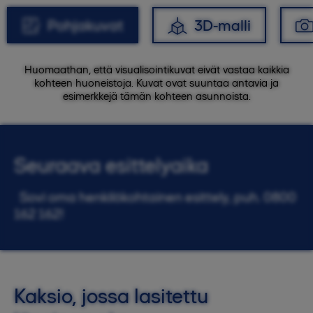
Pohjakuvat
3D-malli
Huomaathan, että visualisointikuvat eivät vastaa kaikkia
kohteen huoneistoja. Kuvat ovat suuntaa antavia ja
esimerkkejä tämän kohteen asunnoista.
Seuraava esittelyaika
Sovi oma henkilökohtainen esittely, puh. 0800
162 162!
Kaksio, jossa lasitettu