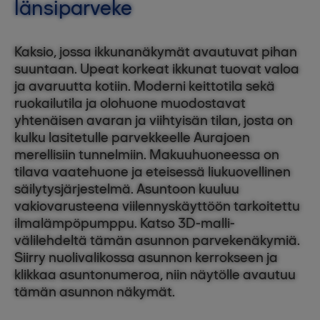
länsiparveke
Kaksio, jossa ikkunanäkymät avautuvat pihan
suuntaan. Upeat korkeat ikkunat tuovat valoa
ja avaruutta kotiin. Moderni keittotila sekä
ruokailutila ja olohuone muodostavat
yhtenäisen avaran ja viihtyisän tilan, josta on
kulku lasitetulle parvekkeelle Aurajoen
merellisiin tunnelmiin. Makuuhuoneessa on
tilava vaatehuone ja eteisessä liukuovellinen
säilytysjärjestelmä. Asuntoon kuuluu
vakiovarusteena viilennyskäyttöön tarkoitettu
ilmalämpöpumppu. Katso 3D-malli-
välilehdeltä tämän asunnon parvekenäkymiä.
Siirry nuolivalikossa asunnon kerrokseen ja
klikkaa asuntonumeroa, niin näytölle avautuu
tämän asunnon näkymät.