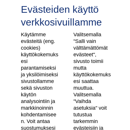
Evästeiden käyttö
verkkosivuillamme
Tilaa uutiskirje
Käytämme
Valitsemalla
evästeitä (eng.
"Salli vain
cookies)
välttämättömät
käyttökokemuks
evästeet",
Skanska Kodit
esi
sivusto toimii
parantamiseksi
mutta
Artikkelit
ja yksilöimiseksi
käyttökokemuks
sivustollamme
esi saattaa
Digitaalinen asuntokauppa
sekä sivuston
muuttua.
käytön
Valitsemalla
Asiakkaiden kokemuksia meistä
analysointiin ja
"Vaihda
Vastuullisuus
markkinoinnin
asetuksia" voit
kohdentamisee
tutustua
Tietosuojaseloste
n. Voit antaa
tarkemmin
suostumuksesi
evästeisiin ja
Käyttöehdot