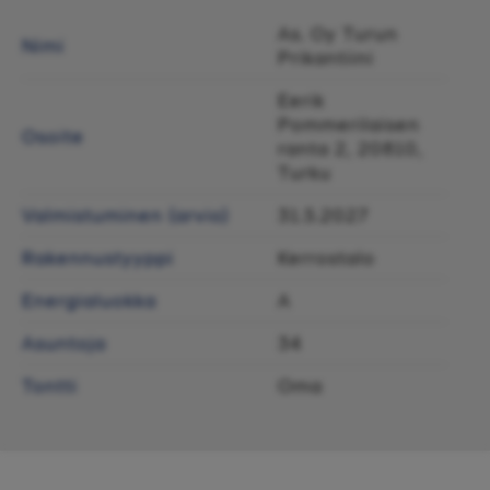
As. Oy Turun
Nimi
Prikantiini
Eerik
Pommerilaisen
Osoite
ranta 2, 20810,
Turku
Valmistuminen (arvio)
31.5.2027
Rakennustyyppi
Kerrostalo
Energialuokka
A
Asuntoja
34
Tontti
Oma