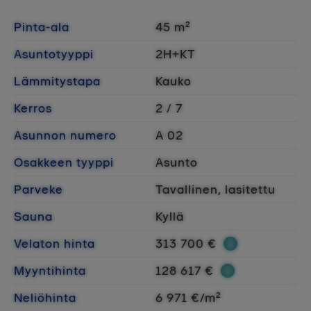
Pinta-ala
45 m²
Asuntotyyppi
2H+KT
Lämmitystapa
Kauko
Kerros
2 / 7
Asunnon numero
A 02
Osakkeen tyyppi
Asunto
Parveke
Tavallinen, lasitettu
Sauna
Kyllä
Velaton hinta
313 700 €
Myyntihinta
128 617 €
Neliöhinta
6 971 €/m²