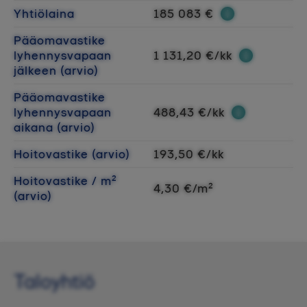
Yhtiölaina
185 083 €
Pääomavastike
lyhennysvapaan
1 131,20 €/kk
jälkeen (arvio)
Pääomavastike
lyhennysvapaan
488,43 €/kk
aikana (arvio)
Hoitovastike (arvio)
193,50 €/kk
Hoitovastike / m²
4,30 €/m²
(arvio)
Taloyhtiö