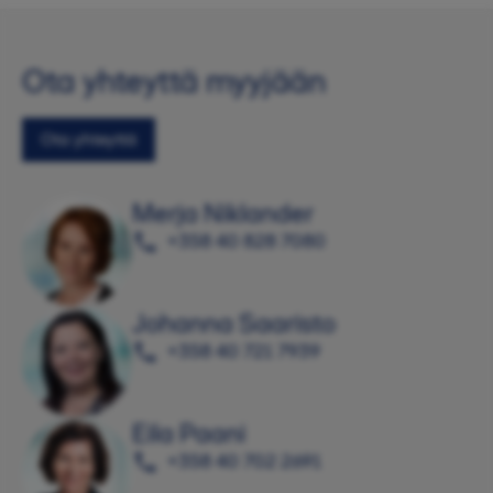
Ota yhteyttä myyjään
Ota yhteyttä
Merja Niklander
+358 40 828 7080
Johanna Saaristo
+358 40 721 7939
Eila Paani
+358 40 702 2691