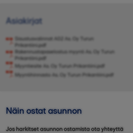
Asiakirjat
Sisustusvalinnat A02 As. Oy Turun
Prikantiini.pdf
Rakennustapaselostus myynti As. Oy Turun
Prikantiini.pdf
Myyntiesite As. Oy Turun Prikantiini.pdf
Myyntihinnasto As. Oy Turun Prikantiini.pdf
Näin ostat asunnon
Jos harkitset asunnon ostamista ota yhteyttä