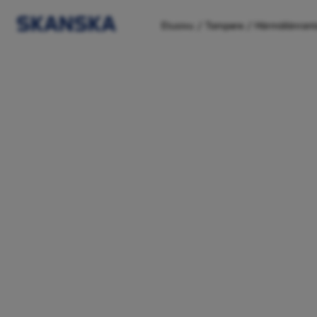
/
/
Etusivu
Tampere
Härmälänrant