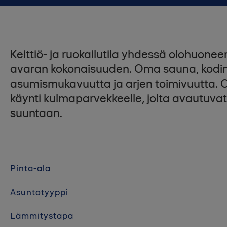
Keittiö- ja ruokailutila yhdessä olohuon
avaran kokonaisuuden. Oma sauna, kodinho
asumismukavuutta ja arjen toimivuutta
käynti kulmaparvekkeelle, jolta avautuv
suuntaan.
Pinta-ala
Asuntotyyppi
Lämmitystapa