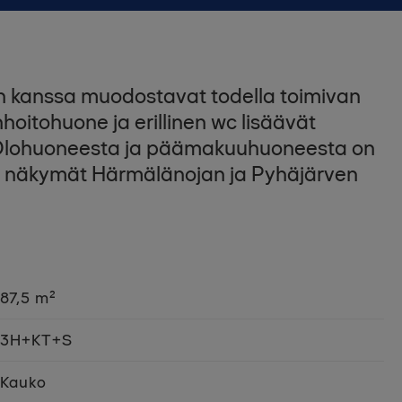
een kanssa muodostavat todella toimivan
itohuone ja erillinen wc lisäävät
. Olohuoneesta ja päämakuuhuoneesta on
at näkymät Härmälänojan ja Pyhäjärven
87,5 m²
3H+KT+S
Kauko