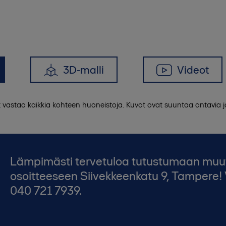
3D-malli
Videot
t vastaa kaikkia kohteen huoneistoja. Kuvat ovat suuntaa antavia
Lämpimästi tervetuloa tutustumaan muutto
osoitteeseen Siivekkeenkatu 9, Tampere! 
040 721 7939.