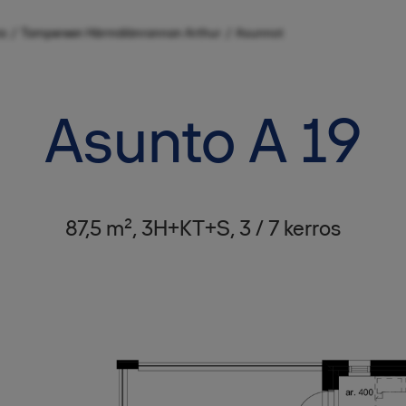
/
/
a
Tampereen Härmälänrannan Arthur
Asunnot
Asunto A 19
87,5 m², 3H+KT+S, 3 / 7 kerros