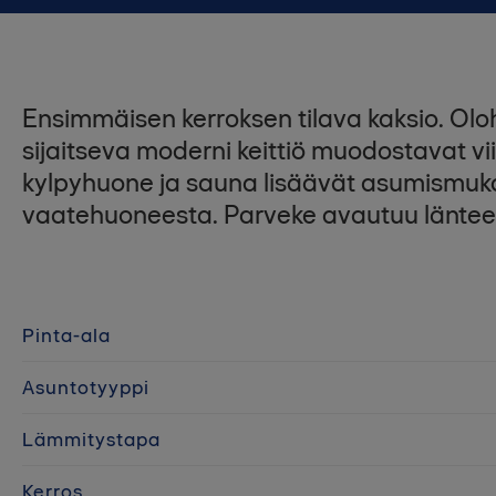
Ensimmäisen kerroksen tilava kaksio. O
sijaitseva moderni keittiö muodostavat vii
kylpyhuone ja sauna lisäävät asumismukavu
vaatehuoneesta. Parveke avautuu läntee
Pinta-ala
Asuntotyyppi
Lämmitystapa
Kerros