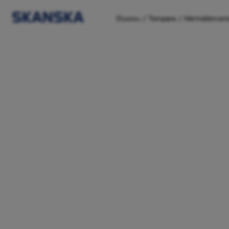
/
/
Etusivu
Tampere
Härmälänrant