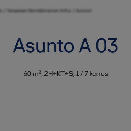
/
/
a
Tampereen Härmälänrannan Arthur
Asunnot
Asunto A 03
60 m², 2H+KT+S, 1 / 7 kerros