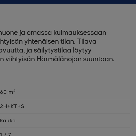
lohuone ja omassa kulmauksessaan
htyisän yhtenäisen tilan. Tilava
utta, ja säilytystilaa löytyy
n viihtyisän Härmälänojan suuntaan.
60 m²
2H+KT+S
Kauko
1 / 7