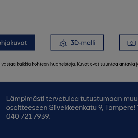
ohjakuvat
3D-malli
t vastaa kaikkia kohteen huoneistoja. Kuvat ovat suuntaa antavia
Lämpimästi tervetuloa tutustumaan muutto
osoitteeseen Siivekkeenkatu 9, Tampere! 
040 721 7939.