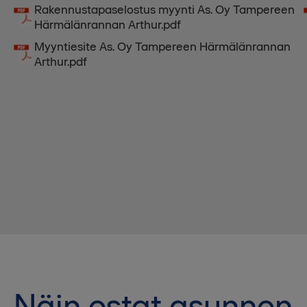
Rakennustapaselostus myynti As. Oy Tampereen
Härmälänrannan Arthur.pdf
Myyntiesite As. Oy Tampereen Härmälänrannan
Arthur.pdf
Näin ostat asunnon