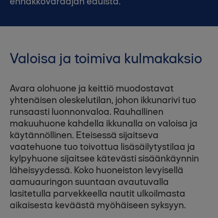
ennakkovaraajan eduista.
Valoisa ja toimiva kulmakaksio
Avara olohuone ja keittiö muodostavat
yhtenäisen oleskelutilan, johon ikkunarivi tuo
runsaasti luonnonvaloa. Rauhallinen
makuuhuone kahdella ikkunalla on valoisa ja
käytännöllinen. Eteisessä sijaitseva
vaatehuone tuo toivottua lisäsäilytystilaa ja
kylpyhuone sijaitsee kätevästi sisäänkäynnin
läheisyydessä. Koko huoneiston levyisellä
aamuauringon suuntaan avautuvalla
lasitetulla parvekkeella nautit ulkoilmasta
aikaisesta keväästä myöhäiseen syksyyn.