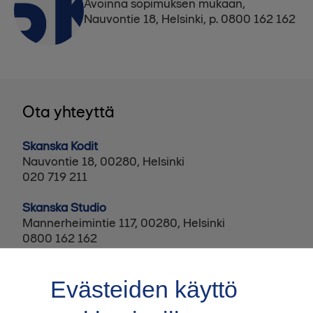
Avoinna sopimuksen mukaan,
Nauvontie 18, Helsinki, p. 0800 162 162
Ota yhteyttä
Skanska Kodit
Nauvontie 18, 00280, Helsinki
020 719 211
Skanska Studio
Mannerheimintie 117, 00280, Helsinki
0800 162 162
Evästeiden käyttö