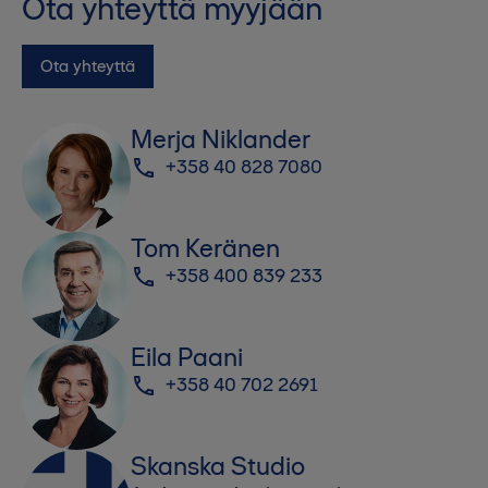
Ota yhteyttä myyjään
Ota yhteyttä
Merja Niklander
+358 40 828 7080
Tom Keränen
+358 400 839 233
Eila Paani
+358 40 702 2691
Skanska Studio