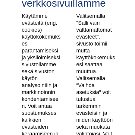
verkkosivuillamme
Tilaa uutiskirje
Käytämme
Valitsemalla
evästeitä (eng.
"Salli vain
cookies)
välttämättömät
käyttökokemuks
evästeet",
Skanska Kodit
esi
sivusto toimii
parantamiseksi
mutta
Artikkelit
ja yksilöimiseksi
käyttökokemuks
sivustollamme
esi saattaa
Digitaalinen asuntokauppa
sekä sivuston
muuttua.
käytön
Valitsemalla
Asiakkaiden kokemuksia meistä
analysointiin ja
"Vaihda
Vastuullisuus
markkinoinnin
asetuksia" voit
kohdentamisee
tutustua
Tietosuojaseloste
n. Voit antaa
tarkemmin
suostumuksesi
evästeisiin ja
Käyttöehdot
kaikkien
niiden käyttöön
Evästeasetukset
evästeiden
sekä muokata
keräämiseen ja
valintojasi. Voit