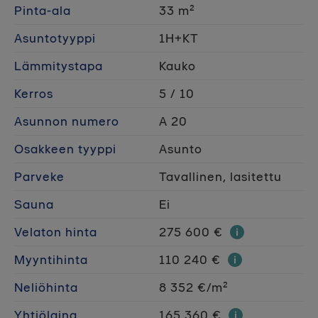
Pinta-ala
33 m²
Asuntotyyppi
1H+KT
Lämmitystapa
Kauko
Kerros
5 / 10
Asunnon numero
A 20
Osakkeen tyyppi
Asunto
Parveke
Tavallinen, lasitettu
Sauna
Ei
Velaton hinta
275 600 €
Myyntihinta
110 240 €
Neliöhinta
8 352 €/m²
Yhtiölaina
165 360 €