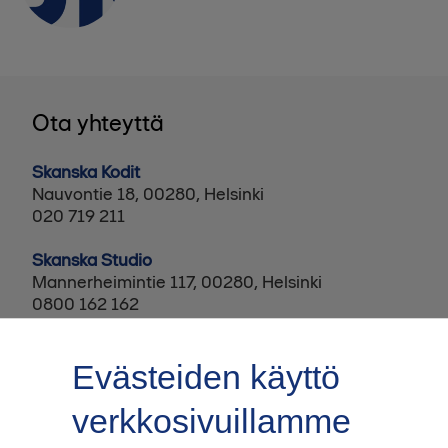
Ota yhteyttä
Skanska Kodit
Nauvontie 18, 00280, Helsinki
020 719 211
Skanska Studio
Mannerheimintie 117, 00280, Helsinki
0800 162 162
Evästeiden käyttö
verkkosivuillamme
Tilaa uutiskirje