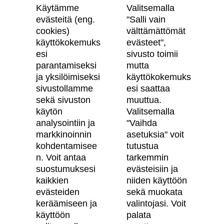
Käytämme
Valitsemalla
evästeitä (eng.
"Salli vain
cookies)
välttämättömät
käyttökokemuks
evästeet",
Skanska Kodit
esi
sivusto toimii
parantamiseksi
mutta
Artikkelit
ja yksilöimiseksi
käyttökokemuks
sivustollamme
esi saattaa
Digitaalinen asuntokauppa
sekä sivuston
muuttua.
käytön
Valitsemalla
Asiakkaiden kokemuksia meistä
analysointiin ja
"Vaihda
Vastuullisuus
markkinoinnin
asetuksia" voit
kohdentamisee
tutustua
Tietosuojaseloste
n. Voit antaa
tarkemmin
suostumuksesi
evästeisiin ja
Käyttöehdot
kaikkien
niiden käyttöön
Evästeasetukset
evästeiden
sekä muokata
keräämiseen ja
valintojasi. Voit
Saavutettavuusseloste
käyttöön
palata