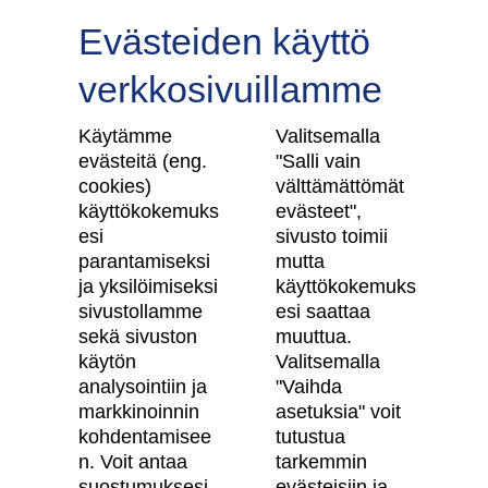
Evästeiden käyttö
verkkosivuillamme
Tilaa uutiskirje
Käytämme
Valitsemalla
evästeitä (eng.
"Salli vain
cookies)
välttämättömät
käyttökokemuks
evästeet",
Skanska Kodit
esi
sivusto toimii
parantamiseksi
mutta
Artikkelit
ja yksilöimiseksi
käyttökokemuks
sivustollamme
esi saattaa
Digitaalinen asuntokauppa
sekä sivuston
muuttua.
käytön
Valitsemalla
Asiakkaiden kokemuksia meistä
analysointiin ja
"Vaihda
Vastuullisuus
markkinoinnin
asetuksia" voit
kohdentamisee
tutustua
Tietosuojaseloste
n. Voit antaa
tarkemmin
suostumuksesi
evästeisiin ja