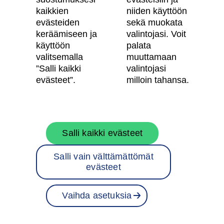
Käyttöehdot
kaikkien
niiden käyttöön
Evästeasetukset
evästeiden
sekä muokata
keräämiseen ja
valintojasi. Voit
Saavutettavuusseloste
käyttöön
palata
valitsemalla
muuttamaan
”Salli kaikki
valintojasi
Oma Skanska
evästeet”.
milloin tahansa.
Tietoa Skanskasta
Salli kaikki evästeet
Töihin meille
Salli vain välttämättömät
Rakentamispalvelut
evästeet
Skanska Suomessa
Vaihda asetuksia
Projektit
Ota yhteyttä