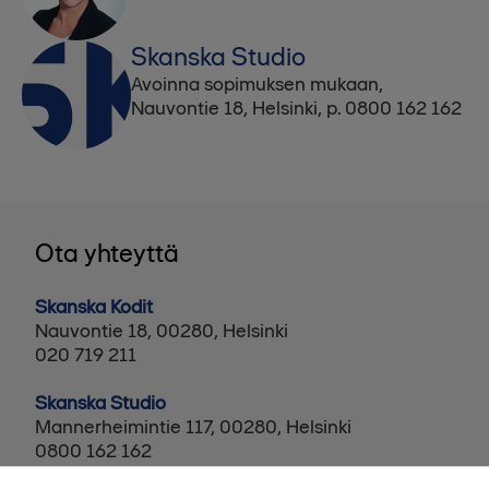
Skanska Studio
Avoinna sopimuksen mukaan,
Nauvontie 18, Helsinki, p. 0800 162 162
Ota yhteyttä
Skanska Kodit
Nauvontie 18, 00280, Helsinki
020 719 211
Skanska Studio
Mannerheimintie 117, 00280, Helsinki
0800 162 162