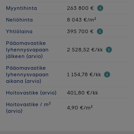
Myyntihinta
263 800 €
Neliöhinta
8 043 €/m²
Yhtiölaina
395 700 €
Pääomavastike
lyhennysvapaan
2 528,52 €/kk
jälkeen (arvio)
Pääomavastike
lyhennysvapaan
1 154,78 €/kk
aikana (arvio)
Hoitovastike (arvio)
401,80 €/kk
Hoitovastike / m²
4,90 €/m²
(arvio)