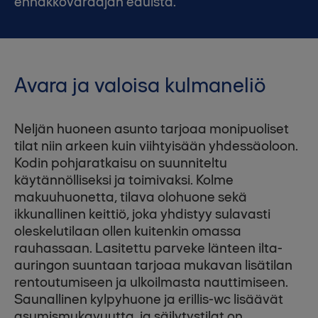
ennakkovaraajan eduista.
Avara ja valoisa kulmaneliö
Neljän huoneen asunto tarjoaa monipuoliset
tilat niin arkeen kuin viihtyisään yhdessäoloon.
Kodin pohjaratkaisu on suunniteltu
käytännölliseksi ja toimivaksi. Kolme
makuuhuonetta, tilava olohuone sekä
ikkunallinen keittiö, joka yhdistyy sulavasti
oleskelutilaan ollen kuitenkin omassa
rauhassaan. Lasitettu parveke länteen ilta-
auringon suuntaan tarjoaa mukavan lisätilan
rentoutumiseen ja ulkoilmasta nauttimiseen.
Saunallinen kylpyhuone ja erillis-wc lisäävät
asumismukavuutta, ja säilytystilat on