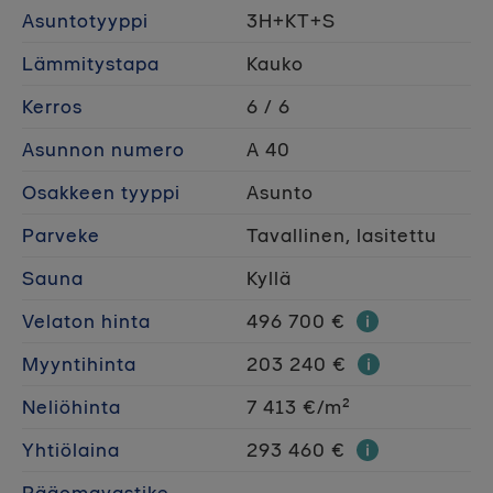
Asuntotyyppi
3H+KT+S
Lämmitystapa
Kauko
Kerros
6 / 6
Asunnon numero
A 40
Osakkeen tyyppi
Asunto
Parveke
Tavallinen, lasitettu
Sauna
Kyllä
Velaton hinta
496 700 €
Myyntihinta
203 240 €
Neliöhinta
7 413 €/m²
Yhtiölaina
293 460 €
Pääomavastike