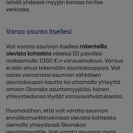
tehdä yhdessä myyjän kanssa tai itse
verkossa.
Varaa asunto itsellesi
Voit varata asunnon itsellesi
rakenteilla
olevista kohteista
viideksi (5) päiväksi
maksamalla 1000 €:n varausmaksun. Varaus
ei sido sinua tekemään asuntokauppaa. Voit
ostaa varaamasi asunnon sähköisen
asuntokaupan kautta tai ottamalla yhteyttä
omaan Skanska asuntomyyjääsi, hänen
yhteystiedonsa löydät varausvahvistuksesta.
Huomaathan, että voit varata asunnon
ennakkomarkkinoinnissa olevista kohteista
olemalla yhteydessä Skanskan
asuntomyyntiin. Voit varata asunnon myös