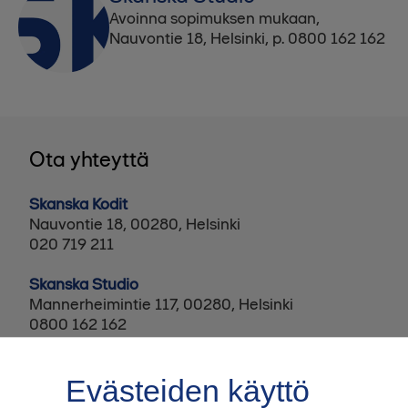
Avoinna sopimuksen mukaan,
Nauvontie 18, Helsinki, p. 0800 162 162
Ota yhteyttä
Skanska Kodit
Nauvontie 18, 00280, Helsinki
020 719 211
Skanska Studio
Mannerheimintie 117, 00280, Helsinki
0800 162 162
Evästeiden käyttö