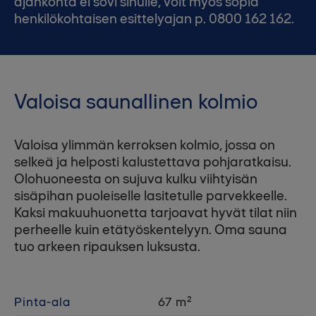
ajankohta ei sovi sinulle, voit myös sopia
henkilökohtaisen esittelyajan p. 0800 162 162.
Valoisa saunallinen kolmio
Valoisa ylimmän kerroksen kolmio, jossa on
selkeä ja helposti kalustettava pohjaratkaisu.
Olohuoneesta on sujuva kulku viihtyisän
sisäpihan puoleiselle lasitetulle parvekkeelle.
Kaksi makuuhuonetta tarjoavat hyvät tilat niin
perheelle kuin etätyöskentelyyn. Oma sauna
tuo arkeen ripauksen luksusta.
Pinta-ala
67 m²