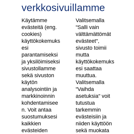
verkkosivuillamme
Tilaa uutiskirje
Käytämme
Valitsemalla
evästeitä (eng.
"Salli vain
cookies)
välttämättömät
käyttökokemuks
evästeet",
Skanska Kodit
esi
sivusto toimii
parantamiseksi
mutta
Artikkelit
ja yksilöimiseksi
käyttökokemuks
sivustollamme
esi saattaa
Digitaalinen asuntokauppa
sekä sivuston
muuttua.
käytön
Valitsemalla
Asiakkaiden kokemuksia meistä
analysointiin ja
"Vaihda
Vastuullisuus
markkinoinnin
asetuksia" voit
kohdentamisee
tutustua
Tietosuojaseloste
n. Voit antaa
tarkemmin
suostumuksesi
evästeisiin ja
Käyttöehdot
kaikkien
niiden käyttöön
Evästeasetukset
evästeiden
sekä muokata