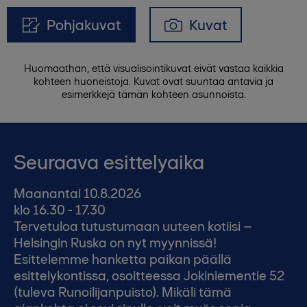
Pohjakuvat
Kuvat
Huomaathan, että visualisointikuvat eivät vastaa kaikkia
kohteen huoneistoja. Kuvat ovat suuntaa antavia ja
esimerkkejä tämän kohteen asunnoista.
Seuraava esittelyaika
Maanantai 10.8.2026
klo 16.30 - 17.30
Tervetuloa tutustumaan uuteen kotiisi –
Helsingin Ruska on nyt myynnissä!
Esittelemme hanketta paikan päällä
esittelykontissa, osoitteessa Jokiniementie 52
(tuleva Runoilijanpuisto). Mikäli tämä