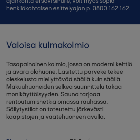
ajankohta ei sovi sinulle, voit myös sopia
henkilökohtaisen esittelyajan p. 0800 162 162.
Valoisa kulmakolmio
Tasapainoinen kolmio, jossa on moderni keittiö
ja avara olohuone. Lasitettu parveke tekee
oleskelusta miellyttävää säällä kuin säällä.
Makuuhuoneiden selkeä suunnittelu takaa
monikäyttöisyyden. Sauna tarjoaa
rentoutumishetkiä omassa rauhassa.
Säilytystilat on toteutettu järkevästi
kaapistojen ja vaatehuoneen avulla.