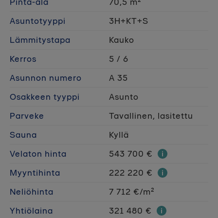
Pinta-ala
70,5 m²
Asuntotyyppi
3H+KT+S
Lämmitystapa
Kauko
Kerros
5 / 6
Asunnon numero
A 35
Osakkeen tyyppi
Asunto
Parveke
Tavallinen, lasitettu
Sauna
Kyllä
Velaton hinta
543 700 €
Myyntihinta
222 220 €
Neliöhinta
7 712 €/m²
Yhtiölaina
321 480 €