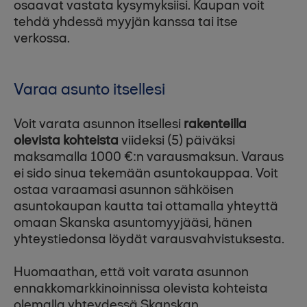
osaavat vastata kysymyksiisi. Kaupan voit
tehdä yhdessä myyjän kanssa tai itse
verkossa.
Varaa asunto itsellesi
Voit varata asunnon itsellesi
rakenteilla
olevista kohteista
viideksi (5) päiväksi
maksamalla 1000 €:n varausmaksun. Varaus
ei sido sinua tekemään asuntokauppaa. Voit
ostaa varaamasi asunnon sähköisen
asuntokaupan kautta tai ottamalla yhteyttä
omaan Skanska asuntomyyjääsi, hänen
yhteystiedonsa löydät varausvahvistuksesta.
Huomaathan, että voit varata asunnon
ennakkomarkkinoinnissa olevista kohteista
olemalla yhteydessä Skanskan