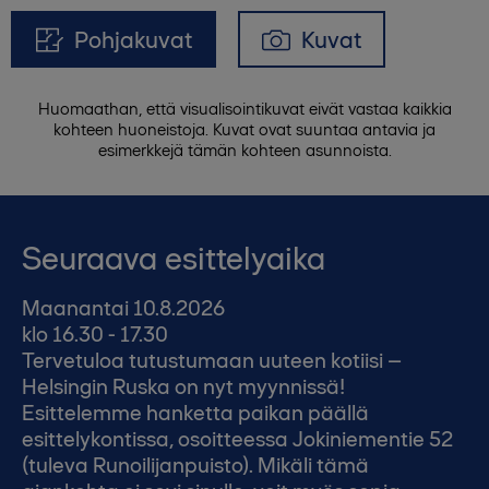
Pohjakuvat
Kuvat
Huomaathan, että visualisointikuvat eivät vastaa kaikkia
kohteen huoneistoja. Kuvat ovat suuntaa antavia ja
esimerkkejä tämän kohteen asunnoista.
Seuraava esittelyaika
Maanantai 10.8.2026
klo 16.30 - 17.30
Tervetuloa tutustumaan uuteen kotiisi –
Helsingin Ruska on nyt myynnissä!
Esittelemme hanketta paikan päällä
esittelykontissa, osoitteessa Jokiniementie 52
(tuleva Runoilijanpuisto). Mikäli tämä