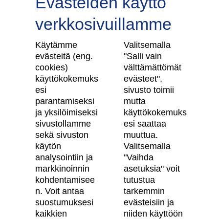
Evästeiden käyttö
verkkosivuillamme
Tilaa uutiskirje
Käytämme
Valitsemalla
evästeitä (eng.
"Salli vain
cookies)
välttämättömät
käyttökokemuks
evästeet",
Skanska Kodit
esi
sivusto toimii
parantamiseksi
mutta
Artikkelit
ja yksilöimiseksi
käyttökokemuks
sivustollamme
esi saattaa
Digitaalinen asuntokauppa
sekä sivuston
muuttua.
käytön
Valitsemalla
Asiakkaiden kokemuksia meistä
analysointiin ja
"Vaihda
Vastuullisuus
markkinoinnin
asetuksia" voit
kohdentamisee
tutustua
Tietosuojaseloste
n. Voit antaa
tarkemmin
suostumuksesi
evästeisiin ja
Käyttöehdot
kaikkien
niiden käyttöön