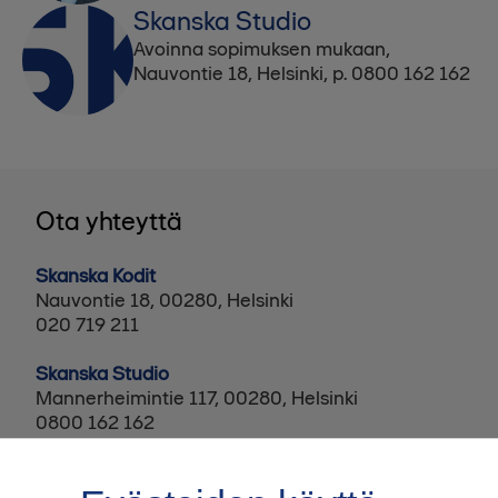
Skanska Studio
Avoinna sopimuksen mukaan,
Nauvontie 18, Helsinki, p. 0800 162 162
Ota yhteyttä
Skanska Kodit
Nauvontie 18, 00280, Helsinki
020 719 211
Skanska Studio
Mannerheimintie 117, 00280, Helsinki
0800 162 162