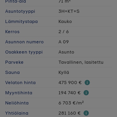
Pinta-ala
71 m²
Asuntotyyppi
3H+KT+S
Lämmitystapa
Kauko
Kerros
2 / 6
Asunnon numero
A 09
Osakkeen tyyppi
Asunto
Parveke
Tavallinen, lasitettu
Sauna
Kyllä
Velaton hinta
475 900 €
Myyntihinta
194 740 €
Neliöhinta
6 703 €/m²
Yhtiölaina
281 160 €