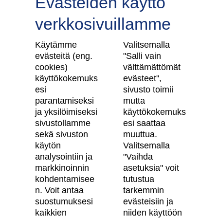
Evästeiden käyttö
verkkosivuillamme
Tilaa uutiskirje
Käytämme
Valitsemalla
evästeitä (eng.
"Salli vain
cookies)
välttämättömät
käyttökokemuks
evästeet",
Skanska Kodit
esi
sivusto toimii
parantamiseksi
mutta
Artikkelit
ja yksilöimiseksi
käyttökokemuks
sivustollamme
esi saattaa
Digitaalinen asuntokauppa
sekä sivuston
muuttua.
käytön
Valitsemalla
Asiakkaiden kokemuksia meistä
analysointiin ja
"Vaihda
Vastuullisuus
markkinoinnin
asetuksia" voit
kohdentamisee
tutustua
Tietosuojaseloste
n. Voit antaa
tarkemmin
suostumuksesi
evästeisiin ja
Käyttöehdot
kaikkien
niiden käyttöön