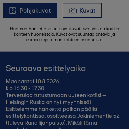
Pohjakuvat
Kuvat
Huomaathan, että visualisointikuvat eivät vastaa kaikkia
kohteen huoneistoja. Kuvat ovat suuntaa antavia ja
esimerkkejä tämän kohteen asunnoista.
Seuraava esittelyaika
Maanantai 10.8.2026
klo 16.30 - 17.30
Tervetuloa tutustumaan uuteen kotiisi –
Helsingin Ruska on nyt myynnissä!
Esittelemme hanketta paikan päällä
esittelykontissa, osoitteessa Jokiniementie 52
(tuleva Runoilijanpuisto). Mikäli tämä