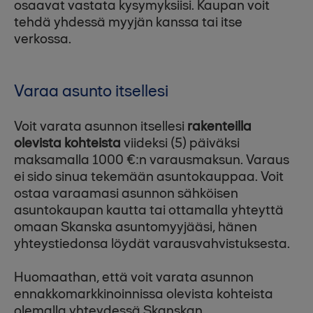
osaavat vastata kysymyksiisi. Kaupan voit
tehdä yhdessä myyjän kanssa tai itse
verkossa.
Varaa asunto itsellesi
Voit varata asunnon itsellesi
rakenteilla
olevista kohteista
viideksi (5) päiväksi
maksamalla 1000 €:n varausmaksun. Varaus
ei sido sinua tekemään asuntokauppaa. Voit
ostaa varaamasi asunnon sähköisen
asuntokaupan kautta tai ottamalla yhteyttä
omaan Skanska asuntomyyjääsi, hänen
yhteystiedonsa löydät varausvahvistuksesta.
Huomaathan, että voit varata asunnon
ennakkomarkkinoinnissa olevista kohteista
olemalla yhteydessä Skanskan