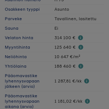
Osakkeen tyyppi
Asunto
Parveke
Tavallinen, lasitettu
Sauna
Ei
Velaton hinta
314 100 €
Myyntihinta
125 640 €
Neliöhinta
10 647 €/m²
Yhtiölaina
188 460 €
Pääomavastike
lyhennysvapaan
1 287,81 €/kk
jälkeen (arvio)
Pääomavastike
lyhennysvapaan
1 181,02 €/kk
aikana (arvio)