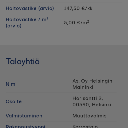
Hoitovastike (arvio)
147,50 €/kk
Hoitovastike / m²
5,00 €/m²
(arvio)
Taloyhtiö
As. Oy Helsingin
Nimi
Maininki
Horisontti 2,
Osoite
00590, Helsinki
Valmistuminen
Muuttovalmis
Rakennustyyppi
Kerrostalo