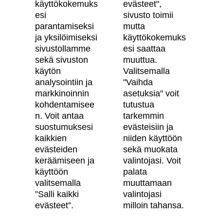
käyttökokemuks
evästeet",
Skanska Kodit
esi
sivusto toimii
parantamiseksi
mutta
Artikkelit
ja yksilöimiseksi
käyttökokemuks
sivustollamme
esi saattaa
Digitaalinen asuntokauppa
sekä sivuston
muuttua.
käytön
Valitsemalla
Asiakkaiden kokemuksia meistä
analysointiin ja
"Vaihda
Vastuullisuus
markkinoinnin
asetuksia" voit
kohdentamisee
tutustua
Tietosuojaseloste
n. Voit antaa
tarkemmin
suostumuksesi
evästeisiin ja
Käyttöehdot
kaikkien
niiden käyttöön
Evästeasetukset
evästeiden
sekä muokata
keräämiseen ja
valintojasi. Voit
Saavutettavuusseloste
käyttöön
palata
valitsemalla
muuttamaan
”Salli kaikki
valintojasi
Oma Skanska
evästeet”.
milloin tahansa.