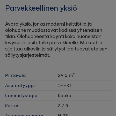
Parvekkeellinen yksiö
Avara yksiö, jonka moderni keittiötila ja
olohuone muodostavat kodissa yhtenäisen
tilan. Olohuoneesta käynti koko huoneiston
levyiselle lasitetulle parvekkeelle. Makuutila
sijoittuu alkoviin ja säilytystilaa tuovat eteisen
säilytysjärjestelmät.
Pinta-ala
29,5 m²
Asuntotyyppi
1H+KT
Lämmitystapa
Kauko
Kerros
3 / 5
Asunnon numero
H 75