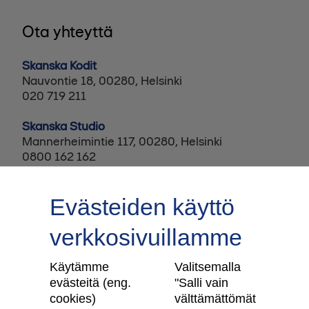
Ota yhteyttä
Skanska Kodit
Nauvontie 18, 00280, Helsinki
020 719 211
Skanska Studio
Mannerheimintie 117, 00280, Helsinki
0800 162 162
Evästeiden käyttö
verkkosivuillamme
Tilaa uutiskirje
Käytämme
Valitsemalla
evästeitä (eng.
"Salli vain
cookies)
välttämättömät