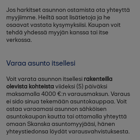
Jos harkitset asunnon ostamista ota yhteyttä
myyjiimme. Heiltä saat lisätietoja ja he
osaavat vastata kysymyksiisi. Kaupan voit
tehdä yhdessä myyjän kanssa tai itse
verkossa.
Varaa asunto itsellesi
Voit varata asunnon itsellesi
rakenteilla
olevista kohteista
viideksi (5) päiväksi
maksamalla 4000 €:n varausmaksun. Varaus
ei sido sinua tekemään asuntokauppaa. Voit
ostaa varaamasi asunnon sähköisen
asuntokaupan kautta tai ottamalla yhteyttä
omaan Skanska asuntomyyjääsi, hänen
yhteystiedonsa löydät varausvahvistuksesta.