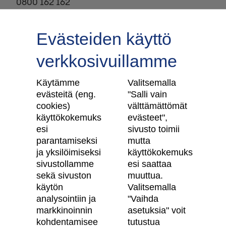
0800 162 162
Evästeiden käyttö
verkkosivuillamme
Tilaa uutiskirje
Käytämme
Valitsemalla
evästeitä (eng.
"Salli vain
cookies)
välttämättömät
käyttökokemuks
evästeet",
Skanska Kodit
esi
sivusto toimii
parantamiseksi
mutta
Artikkelit
ja yksilöimiseksi
käyttökokemuks
sivustollamme
esi saattaa
Digitaalinen asuntokauppa
sekä sivuston
muuttua.
käytön
Valitsemalla
Asiakkaiden kokemuksia meistä
analysointiin ja
"Vaihda
Vastuullisuus
markkinoinnin
asetuksia" voit
kohdentamisee
tutustua