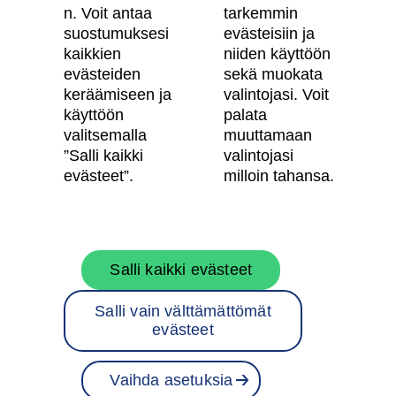
Tietosuojaseloste
n. Voit antaa
tarkemmin
suostumuksesi
evästeisiin ja
Käyttöehdot
kaikkien
niiden käyttöön
Evästeasetukset
evästeiden
sekä muokata
keräämiseen ja
valintojasi. Voit
Saavutettavuusseloste
käyttöön
palata
valitsemalla
muuttamaan
”Salli kaikki
valintojasi
Oma Skanska
evästeet”.
milloin tahansa.
Tietoa Skanskasta
Salli kaikki evästeet
Töihin meille
Salli vain välttämättömät
Rakentamispalvelut
evästeet
Skanska Suomessa
Vaihda asetuksia
Projektit