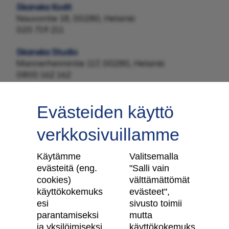
Skanska Kodit
Nauvontie 18, 00280, Helsinki
020 719 211
Skanska Studio
Mannerheimintie 117, 00280, Helsinki
0800 162 162
Evästeiden käyttö
verkkosivuillamme
Tilaa uutiskirje
Käytämme
Valitsemalla
evästeitä (eng.
"Salli vain
cookies)
välttämättömät
käyttökokemuks
evästeet",
Skanska Kodit
esi
sivusto toimii
parantamiseksi
mutta
Artikkelit
ja yksilöimiseksi
käyttökokemuks