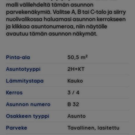
malli välilehdeltä tämän asunnon
parvekenäkymiä. Valitse A, B tai C-talo ja siirry
nuolivalikossa haluamasi asunnon kerrokseen
ja klikkaa asuntonumeroa, niin näytölle
avautuu tämän asunnon näkymät.
Pinta-ala
50,5 m²
Asuntotyyppi
2H+KT
Lämmitystapa
Kauko
Kerros
3 / 4
Asunnon numero
B 32
Osakkeen tyyppi
Asunto
Parveke
Tavallinen, lasitettu