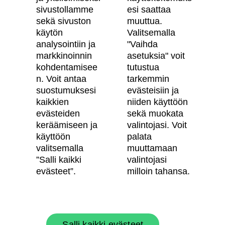
sivustollamme
esi saattaa
Digitaalinen asuntokauppa
sekä sivuston
muuttua.
käytön
Valitsemalla
Asiakkaiden kokemuksia meistä
analysointiin ja
"Vaihda
Vastuullisuus
markkinoinnin
asetuksia" voit
kohdentamisee
tutustua
Tietosuojaseloste
n. Voit antaa
tarkemmin
suostumuksesi
evästeisiin ja
Käyttöehdot
kaikkien
niiden käyttöön
Evästeasetukset
evästeiden
sekä muokata
keräämiseen ja
valintojasi. Voit
Saavutettavuusseloste
käyttöön
palata
valitsemalla
muuttamaan
”Salli kaikki
valintojasi
Oma Skanska
evästeet”.
milloin tahansa.
Tietoa Skanskasta
Salli kaikki evästeet