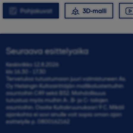
Pohjakuvat
3D-malli
Seuraava esittelyaika
Keskiviikko 12.8.2026
klo 16.30 - 17.30
Tervetuloa tutustumaan juuri valmistuneen As.
Oy Helsingin Kultasirittäjän mallikalustettuihin
asuntoihin C49 sekä B32. Mahdollisuus
tutustua myös muihin A-, B- ja C- talojen
asuntoihin. Osoite Kultakruunukaari 9 C. Mikäli
ajankohta ei sovi sinulle voit sopia oman ajan
esittelylle p. 0800162162