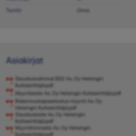
Tontti
Oma
Asiakirjat
Sisustusvalinnat B32 As. Oy Helsingin
Kultasirittäjä.pdf
Myyntiesite As. Oy Helsingin Kultasirittäjä.pdf
Rakennustapaselostus myynti As. Oy
Helsingin Kultasirittäjä.pdf
Sisustusesite As. Oy Helsingin
Kultasirittäjä.pdf
Myyntihinnasto As. Oy Helsingin
Kultasirittäjä.pdf