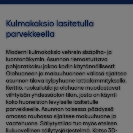
Kulmakaksio lasitetulla
parvekkeella
Moderni kulmakaksio vehrein sisäpiha- ja
luontonäkymin. Asunnon riemastuttava
pohjaratkaisu jakaa kodin käytännöllisesti:
Olohuoneen ja makuuhuoneen välissä sijaitsee
asunnon tilava kylpyhuone lattialämmityksellä.
Keittiö, ruokailutila ja olohuone muodostavat
viihtyisän yhdessäolon tilan, josta on käynti
koko huoneiston levyiselle lasitetulle
parvekkeelle. Asunnon toisessa päädyssä
omassa rauhassa sijaitsee makuuhuone ja
vaatehuone. Säilytystilaa tuo myös eteisen
liukuovellinen säilytysjärjestelmä. Katso 3D-