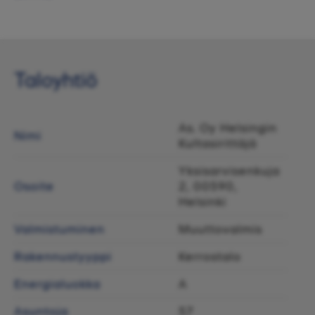
Taloyhtiö
As. Oy Helsingin
Nimi
Kultasirittäjä
Yksisarvisenkuja
Osoite
2, 00590,
Helsinki
Valmistuminen
Muuttovalmis
Rakennustyyppi
Kerrostalo
Energialuokka
A
Asuntoja
57