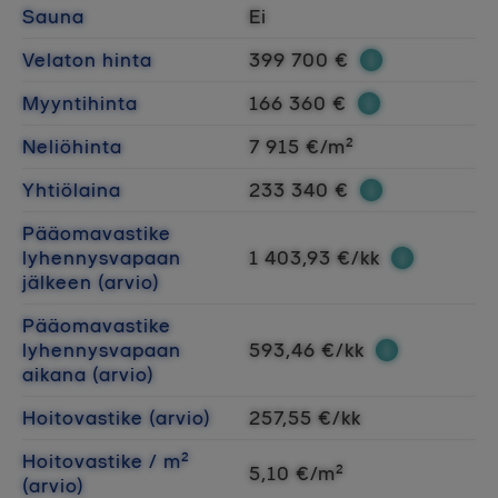
Sauna
Ei
Velaton hinta
399 700 €
Myyntihinta
166 360 €
Neliöhinta
7 915 €/m²
Yhtiölaina
233 340 €
Pääomavastike
lyhennysvapaan
1 403,93 €/kk
jälkeen (arvio)
Pääomavastike
lyhennysvapaan
593,46 €/kk
aikana (arvio)
Hoitovastike (arvio)
257,55 €/kk
Hoitovastike / m²
5,10 €/m²
(arvio)