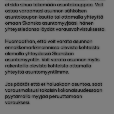
ei sido sinua tekemään asuntokauppaa. Voit
ostaa varaamasi asunnon sähköisen
asuntokaupan kautta tai ottamalla yhteyttä
omaan Skanska asuntomyyjääsi, hänen
yhteystiedonsa löydät varausvahvistuksesta.
Huomaathan, että voit varata asunnon
ennakkomarkkinoinnissa olevista kohteista
olemalla yhteydessä Skanskan
asuntomyyntiin. Voit varata asunnon myös
rakenteilla olevista kohteista ottamalla
yhteyttä asuntomyyntiimme.
Jos päätät että et haluakaan asuntoa, saat
varausmaksusi takaisin kokonaisuudessaan
pyytämällä myyjää peruuttamaan
varauksesi.