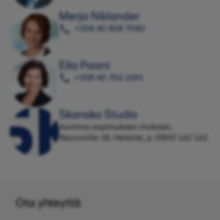
Merja Niklander
+358 40 828 7080
Eila Paani
+358 40 702 2691
Skanska Studio
Avoinna sopimuksen mukaan,
Nauvontie 18, Helsinki, p. 0800 162 162
Ota yhteyttä