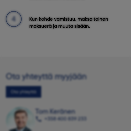
Kun kohde vamistuu, maksa toinen
maksuerä ja muuta sisään.
Ota yhteyttä myyjään
Ota yhteyttä
Tom Keränen
+358 400 839 233