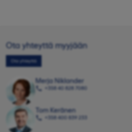
Ota yhteyttä myyjään
Ota yhteyttä
Merja Niklander
+358 40 828 7080
Tom Keränen
+358 400 839 233