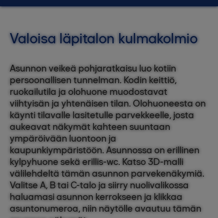
Valoisa läpitalon kulmakolmio
Asunnon veikeä pohjaratkaisu luo kotiin
persoonallisen tunnelman. Kodin keittiö,
ruokailutila ja olohuone muodostavat
viihtyisän ja yhtenäisen tilan. Olohuoneesta on
käynti tilavalle lasitetulle parvekkeelle, josta
aukeavat näkymät kahteen suuntaan
ympäröivään luontoon ja
kaupunkiympäristöön. Asunnossa on erillinen
kylpyhuone sekä erillis-wc. Katso 3D-malli
välilehdeltä tämän asunnon parvekenäkymiä.
Valitse A, B tai C-talo ja siirry nuolivalikossa
haluamasi asunnon kerrokseen ja klikkaa
asuntonumeroa, niin näytölle avautuu tämän