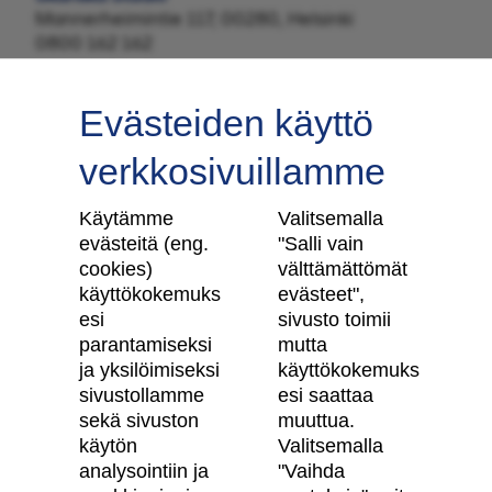
Mannerheimintie 117, 00280, Helsinki
0800 162 162
Evästeiden käyttö
verkkosivuillamme
Tilaa uutiskirje
Käytämme
Valitsemalla
evästeitä (eng.
"Salli vain
cookies)
välttämättömät
käyttökokemuks
evästeet",
Skanska Kodit
esi
sivusto toimii
parantamiseksi
mutta
Artikkelit
ja yksilöimiseksi
käyttökokemuks
sivustollamme
esi saattaa
Digitaalinen asuntokauppa
sekä sivuston
muuttua.
käytön
Valitsemalla
Asiakkaiden kokemuksia meistä
analysointiin ja
"Vaihda