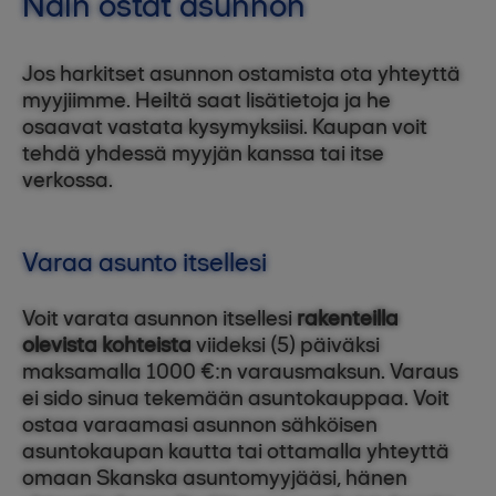
Näin ostat asunnon
Jos harkitset asunnon ostamista ota yhteyttä
myyjiimme. Heiltä saat lisätietoja ja he
osaavat vastata kysymyksiisi. Kaupan voit
tehdä yhdessä myyjän kanssa tai itse
verkossa.
Varaa asunto itsellesi
Voit varata asunnon itsellesi
rakenteilla
olevista kohteista
viideksi (5) päiväksi
maksamalla 1000 €:n varausmaksun. Varaus
ei sido sinua tekemään asuntokauppaa. Voit
ostaa varaamasi asunnon sähköisen
asuntokaupan kautta tai ottamalla yhteyttä
omaan Skanska asuntomyyjääsi, hänen