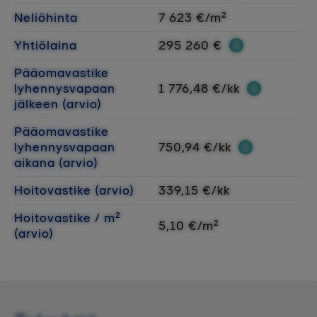
Neliöhinta
7 623 €/m²
Yhtiölaina
295 260 €
Pääomavastike
lyhennysvapaan
1 776,48 €/kk
jälkeen (arvio)
Pääomavastike
lyhennysvapaan
750,94 €/kk
aikana (arvio)
Hoitovastike (arvio)
339,15 €/kk
Hoitovastike / m²
5,10 €/m²
(arvio)