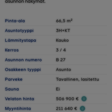
asunnon näkymät.
Pinta-ala
66,5 m²
Asuntotyyppi
3H+KT
Lämmitystapa
Kauko
Kerros
3 / 4
Asunnon numero
B 27
Osakkeen tyyppi
Asunto
Parveke
Tavallinen, lasitettu
Sauna
Ei
Velaton hinta
506 900 €
Myyntihinta
211 640 €