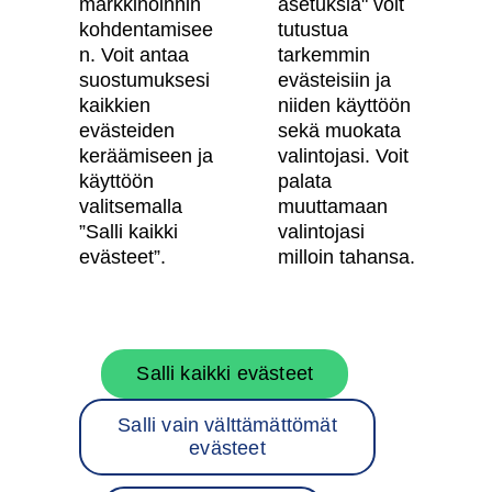
Vastuullisuus
markkinoinnin
asetuksia" voit
kohdentamisee
tutustua
Tietosuojaseloste
n. Voit antaa
tarkemmin
suostumuksesi
evästeisiin ja
Käyttöehdot
kaikkien
niiden käyttöön
Evästeasetukset
evästeiden
sekä muokata
keräämiseen ja
valintojasi. Voit
Saavutettavuusseloste
käyttöön
palata
valitsemalla
muuttamaan
”Salli kaikki
valintojasi
Oma Skanska
evästeet”.
milloin tahansa.
Tietoa Skanskasta
Salli kaikki evästeet
Töihin meille
Salli vain välttämättömät
Rakentamispalvelut
evästeet
Skanska Suomessa