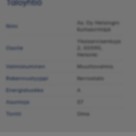
Taloyhtiö
As. Oy Helsingin
Nimi
Kultasirittäjä
Yksisarvisenkuja
Osoite
2, 00590,
Helsinki
Valmistuminen
Muuttovalmis
Rakennustyyppi
Kerrostalo
Energialuokka
A
Asuntoja
57
Tontti
Oma