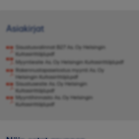
Asiakirjat
Sisustusvalinnat B27 As. Oy Helsingin
Kultasirittäjä.pdf
Myyntiesite As. Oy Helsingin Kultasirittäjä.pdf
Rakennustapaselostus myynti As. Oy
Helsingin Kultasirittäjä.pdf
Sisustusesite As. Oy Helsingin
Kultasirittäjä.pdf
Myyntihinnasto As. Oy Helsingin
Kultasirittäjä.pdf