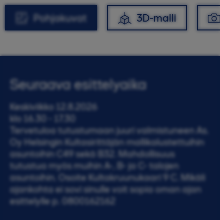
Pohjakuvat
3D-malli
Seuraava esittelyaika
Keskiviikko 12.8.2026
klo 16.30 - 17.30
Tervetuloa tutustumaan juuri valmistuneen As.
Oy Helsingin Kultasirittäjän mallikalustettuihin
asuntoihin C49 sekä B32. Mahdollisuus
tutustua myös muihin A-, B- ja C- talojen
asuntoihin. Osoite Kultakruunukaari 9 C. Mikäli
ajankohta ei sovi sinulle voit sopia oman ajan
esittelylle p. 0800162162