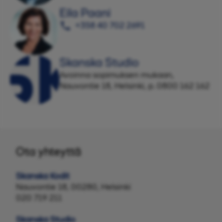
Eila Paani
+358 40 702 2691
Skanska Studio
Avoinna sopimuksen mukaan,
Nauvontie 18, Helsinki, p. 0800 162 162
Ota yhteyttä
Skanska Kodit
Nauvontie 18, 00280, Helsinki
020 719 211
Skanska Studio