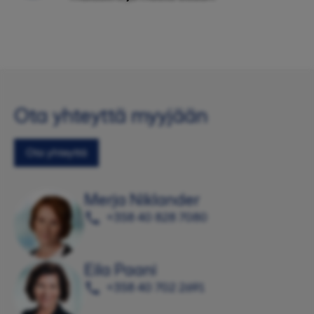
Ota yhteyttä myyjään
Ota yhteyttä
Merja Niklander
+358 40 828 7080
Eila Paani
+358 40 702 2691