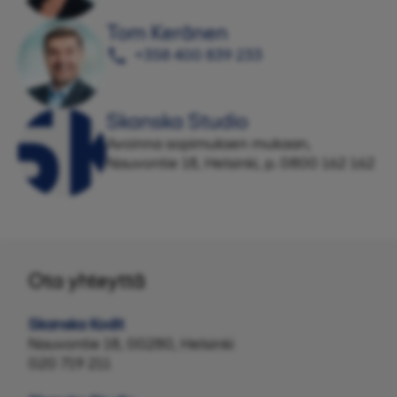
Tom Keränen
+358 400 839 233
Skanska Studio
Avoinna sopimuksen mukaan,
Nauvontie 18, Helsinki, p. 0800 162 162
Ota yhteyttä
Skanska Kodit
Nauvontie 18, 00280, Helsinki
020 719 211