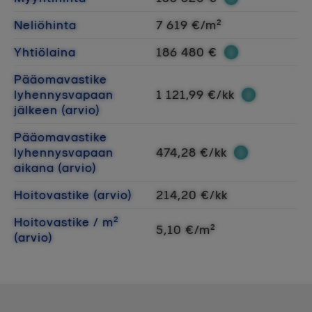
Neliöhinta
7 619 €/m²
Yhtiölaina
186 480 €
Pääomavastike
lyhennysvapaan
1 121,99 €/kk
jälkeen (arvio)
Pääomavastike
lyhennysvapaan
474,28 €/kk
aikana (arvio)
Hoitovastike (arvio)
214,20 €/kk
Hoitovastike / m²
5,10 €/m²
(arvio)