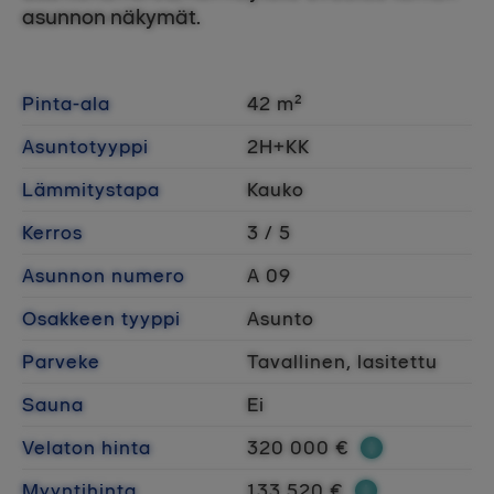
asunnon näkymät.
Pinta-ala
42 m²
Asuntotyyppi
2H+KK
Lämmitystapa
Kauko
Kerros
3 / 5
Asunnon numero
A 09
Osakkeen tyyppi
Asunto
Parveke
Tavallinen, lasitettu
Sauna
Ei
Velaton hinta
320 000 €
Myyntihinta
133 520 €