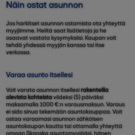
Näin ostat asunnon
Jos harkitset asunnon ostamista ota yhteyttä
myyjiimme. Heiltä saat lisätietoja ja he
osaavat vastata kysymyksiisi. Kaupan voit
tehdä yhdessä myyjän kanssa tai itse
verkossa.
Varaa asunto itsellesi
Voit varata asunnon itsellesi
rakenteilla
olevista kohteista
viideksi (5) päiväksi
maksamalla 1000 €:n varausmaksun. Varaus
ei sido sinua tekemään asuntokauppaa. Voit
ostaa varaamasi asunnon sähköisen
asuntokaupan kautta tai ottamalla yhteyttä
omaan Skanska asuntomyyjääsi, hänen