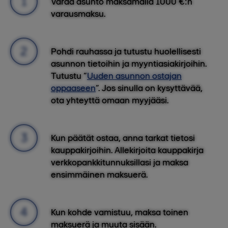
Varaa asunto maksamalla 1000 €:n
varausmaksu.
Pohdi rauhassa ja tutustu huolellisesti
asunnon tietoihin ja myyntiasiakirjoihin.
Tutustu “
Uuden asunnon ostajan
oppaaseen
”. Jos sinulla on kysyttävää,
ota yhteyttä omaan myyjääsi.
Kun päätät ostaa, anna tarkat tietosi
kauppakirjoihin. Allekirjoita kauppakirja
verkkopankkitunnuksillasi ja maksa
ensimmäinen maksuerä.
Kun kohde vamistuu, maksa toinen
maksuerä ja muuta sisään.