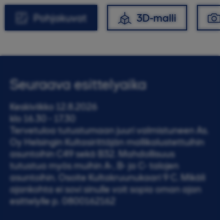
Pohjakuvat
3D-malli
Seuraava esittelyaika
Keskiviikko 12.8.2026
klo 16.30 - 17.30
Tervetuloa tutustumaan juuri valmistuneen As.
Oy Helsingin Kultasirittäjän mallikalustettuihin
asuntoihin C49 sekä B32. Mahdollisuus
tutustua myös muihin A-, B- ja C- talojen
asuntoihin. Osoite Kultakruunukaari 9 C. Mikäli
ajankohta ei sovi sinulle voit sopia oman ajan
esittelylle p. 0800162162