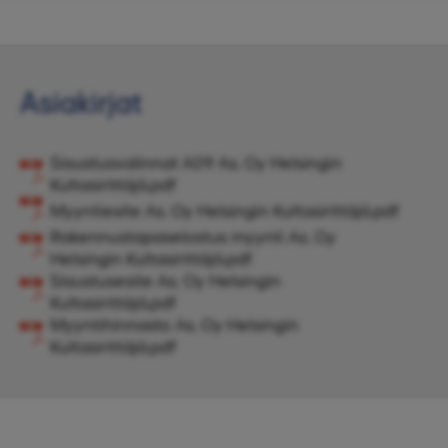
Asiakirjat
Sisustusvalinnat A09 As. Oy Helsingin
Kultasirittäjä.pdf
Myyntiesite As. Oy Helsingin Kultasirittäjä.pdf
Rakennustapaselostus myynti As. Oy
Helsingin Kultasirittäjä.pdf
Sisustusesite As. Oy Helsingin
Kultasirittäjä.pdf
Myyntihinnasto As. Oy Helsingin
Kultasirittäjä.pdf