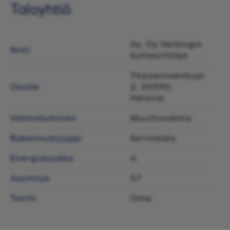
Taloyhtiö
As. Oy Helsingin
Nimi
Kultasirittäjä
Yksisarvisenkuja
Osoite
2, 00590,
Helsinki
Valmistuminen
Muuttovalmis
Rakennustyyppi
Kerrostalo
Energialuokka
A
Asuntoja
57
Tontti
Oma