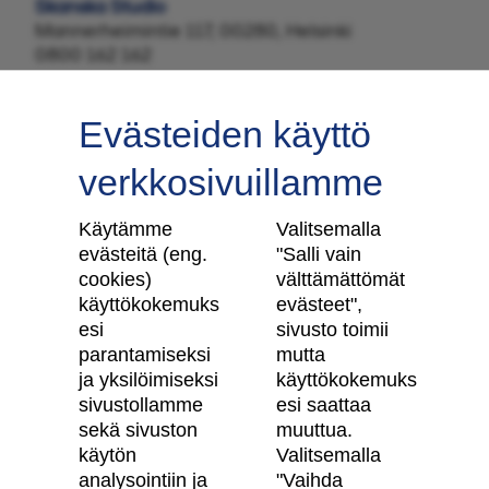
Skanska Studio
Mannerheimintie 117, 00280, Helsinki
0800 162 162
Evästeiden käyttö
verkkosivuillamme
Tilaa uutiskirje
Käytämme
Valitsemalla
evästeitä (eng.
"Salli vain
cookies)
välttämättömät
käyttökokemuks
evästeet",
Skanska Kodit
esi
sivusto toimii
parantamiseksi
mutta
Artikkelit
ja yksilöimiseksi
käyttökokemuks
sivustollamme
esi saattaa
Digitaalinen asuntokauppa
sekä sivuston
muuttua.
käytön
Valitsemalla
Asiakkaiden kokemuksia meistä
analysointiin ja
"Vaihda