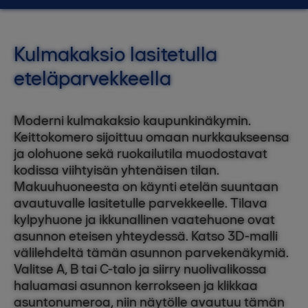
Kulmakaksio lasitetulla
eteläparvekkeella
Moderni kulmakaksio kaupunkinäkymin.
Keittokomero sijoittuu omaan nurkkaukseensa
ja olohuone sekä ruokailutila muodostavat
kodissa viihtyisän yhtenäisen tilan.
Makuuhuoneesta on käynti etelän suuntaan
avautuvalle lasitetulle parvekkeelle. Tilava
kylpyhuone ja ikkunallinen vaatehuone ovat
asunnon eteisen yhteydessä. Katso 3D-malli
välilehdeltä tämän asunnon parvekenäkymiä.
Valitse A, B tai C-talo ja siirry nuolivalikossa
haluamasi asunnon kerrokseen ja klikkaa
asuntonumeroa, niin näytölle avautuu tämän