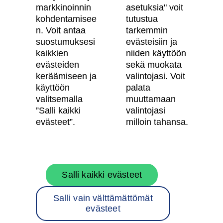
Vastuullisuus
markkinoinnin
asetuksia" voit
kohdentamisee
tutustua
Tietosuojaseloste
n. Voit antaa
tarkemmin
suostumuksesi
evästeisiin ja
Käyttöehdot
kaikkien
niiden käyttöön
Evästeasetukset
evästeiden
sekä muokata
keräämiseen ja
valintojasi. Voit
Saavutettavuusseloste
käyttöön
palata
valitsemalla
muuttamaan
”Salli kaikki
valintojasi
Oma Skanska
evästeet”.
milloin tahansa.
Tietoa Skanskasta
Salli kaikki evästeet
Töihin meille
Salli vain välttämättömät
Rakentamispalvelut
evästeet