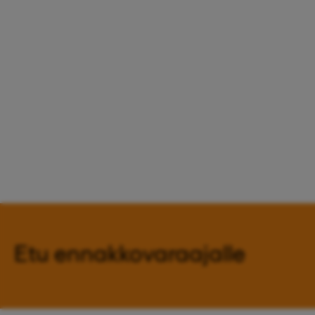
Etu ennakkovaraajalle