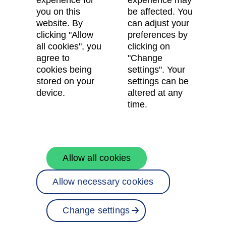
experience for
experience may
you on this
be affected. You
Käyttöehdot
website. By
can adjust your
cookie preferences
clicking "Allow
preferences by
all cookies", you
clicking on
Saavutettavuusseloste
agree to
"Change
cookies being
settings". Your
stored on your
settings can be
Oma Skanska
device.
altered at any
time.
Tietoa Skanskasta
Allow all cookies
Töihin meille
Rakentamispalvelut
Allow necessary cookies
Skanska Suomessa
Change settings
Projektit