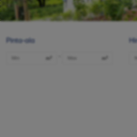
Pinta-ala
Hi
-
m²
m²