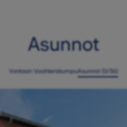
Asunnot
Vantaan Vaahterakumpu
Asunnot (0/36)