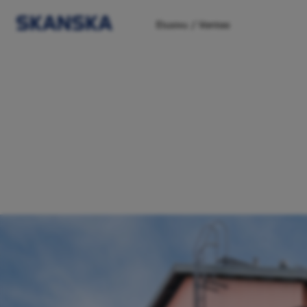
/
Etusivu
Vantaa