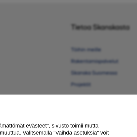
Tietoa Skanskasta
Töihin meille
Rakentamispalvelut
Skanska Suomessa
Projektit
ttämättömät evästeet", sivusto toimii mutta
uuttua. Valitsemalla "Vaihda asetuksia" voit