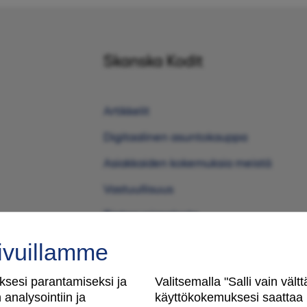
Skanska Kodit
Artikkelit
Digitaalinen asuntokauppa
Asiakkaiden kokemuksia meistä
Vastuullisuus
Tietosuojaseloste
Käyttöehdot
ivuillamme
Evästeasetukset
sesi parantamiseksi ja
Valitsemalla "Salli vain väl
Saavutettavuusseloste
analysointiin ja
käyttökokemuksesi saattaa m