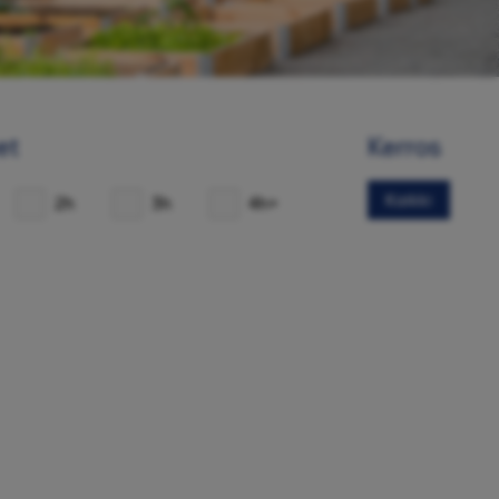
et
Kerros
Kaikki
2h
3h
4h+