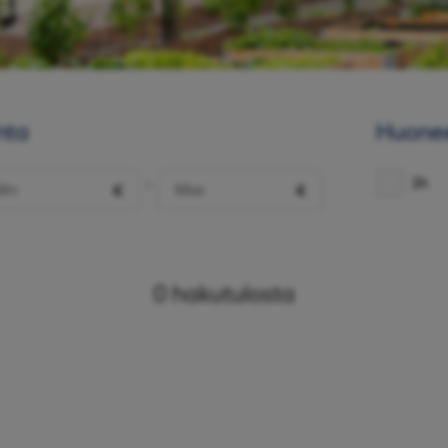
nta
Huone
1h
-
€
€
0
hakutulosta