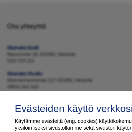
Ota yhteyttä
Skanska Kodit
Nauvontie 18, 00280, Helsinki
020 719 211
Skanska Studio
Mannerheimintie 117, 00280, Helsinki
0800 162 162
Evästeiden käyttö verkkos
Käytämme evästeitä (eng. cookies) käyttökokemuk
yksilöimiseksi sivustollamme sekä sivuston käytön 
Tilaa uutiskirje