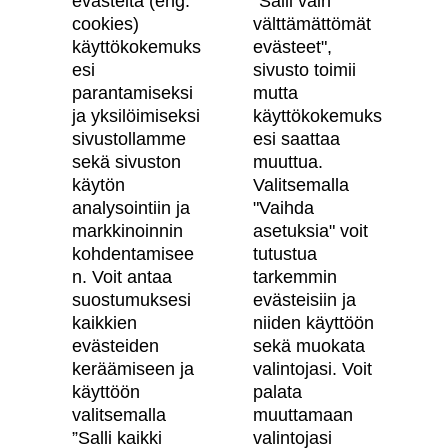
evästeitä (eng.
"Salli vain
cookies)
välttämättömät
käyttökokemuks
evästeet",
Skanska Kodit
esi
sivusto toimii
parantamiseksi
mutta
ja yksilöimiseksi
käyttökokemuks
Artikkelit
sivustollamme
esi saattaa
Digitaalinen asuntokauppa
sekä sivuston
muuttua.
käytön
Valitsemalla
Asiakkaiden kokemuksia meistä
analysointiin ja
"Vaihda
Vastuullisuus
markkinoinnin
asetuksia" voit
kohdentamisee
tutustua
Tietosuojaseloste
n. Voit antaa
tarkemmin
suostumuksesi
evästeisiin ja
Käyttöehdot
kaikkien
niiden käyttöön
Evästeasetukset
evästeiden
sekä muokata
keräämiseen ja
valintojasi. Voit
Saavutettavuusseloste
käyttöön
palata
valitsemalla
muuttamaan
”Salli kaikki
valintojasi
Oma Skanska