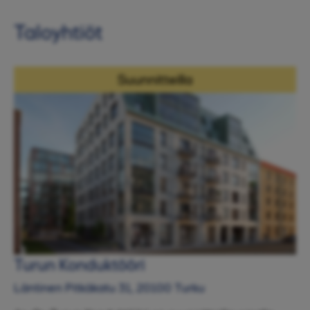
Taloyhtiöt
Suunnitteilla
Turun Konduktööri
Läntinen Pitkäkatu 31, 20100 Turku