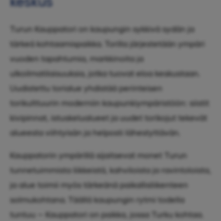
keskus
Turun Kauppatori on kaupungin sykkivä sydän ja
tärkeä kohtaamispaikka. Torilla järjestetään ympäri
vuoden tapahtumia, markkinoita ja
ulkoilmatilaisuuksia, jotka tuovat eloa keskustaan.
Uudistettu torialue yhdistää perinteisen
torikulttuurin moderniin kaupunkiympäristöön: siistit
kivipinnat, istuskelualueet ja uudet torikojut tekevät
alueesta viihtyisän ja helposti lähestyttävän.
Kauppatorin ympärillä sijaitsevat monet Turun
tunnetuimmista liikkeistä, kahviloista ja ravintoloista,
ja alue toimii myös tärkeänä paikallisliikenteen
solmukohtana. Täällä kaupungin rytmi todella
tuntuu – Kauppatori on paikka, jossa Turku kohtaa.