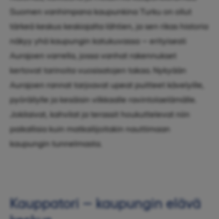
Suomen vanhimpana kaupunkina Turku on ollut
tärkeä keskus keskiajalta lähtien, ja sen rikas historia
näkyy yhä kaupungin katukuvassa – erityisesti
Aurajoen varrella, jossa vanhat rakennukset
kertovat tarinoita vuosisatojen takaa. Nykyään
Aurajoen rannat tarjoavat upeat puitteet kävelyille,
pyöräilylle ja kesäisin vilkkaalle ravintolaelämälle.
Jokilaivat, kahvilat ja terassit houkuttelevat niin
paikallisia kuin matkailijoitakin nauttimaan
kaupungin tunnelmasta.
Kauppatori – kaupungin elävä