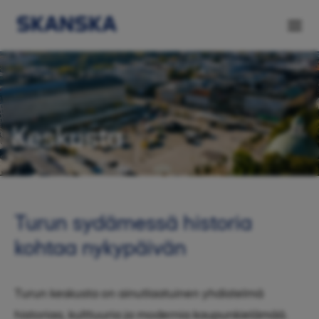
Keskusta
Turun sydämessä historia
kohtaa nykypäivän
Turun keskusta on ainutlaatuinen yhdistelmä
historiaa, kulttuuria ja modernia kaupunkielämää.