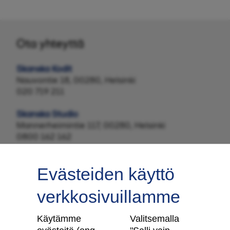
Ota yhteyttä
Skanska Kodit
Nauvontie 18, 00280, Helsinki
020 719 211
Skanska Studio
Mannerheimintie 117, 00280, Helsinki
0800 162 162
Evästeiden käyttö
verkkosivuillamme
Tilaa uutiskirje
Käytämme
Valitsemalla