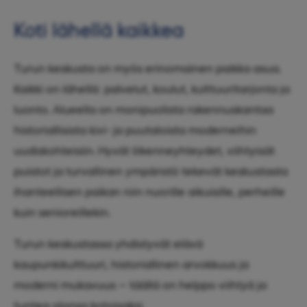
Koti lähellä kaikkea
Turun keskusta on myös erinomainen paikka asua.
Kaikki on lähellä: palvelut, koulut, kulttuuritarjonta ja
luonto. Alueella on monipuolista rakennuskantaa
historiallisista kivi- ja puutaloista moderneihin
uudiskohteisiin. Hyvät liikenneyhteydet, viihtyisät
puistot ja turvallinen ympäristö tekevät keskustasta
ihanteellisen paikan niin nuorille aikuisille, perheille
kuin senioreillekin.
Turun keskustassa yhdistyvät elävä
kaupunkikulttuuri, historiallinen arvokkuus ja
moderni mukavuus – täällä on helppo viihtyä ja
tuntea olonsa kotoisaksi.