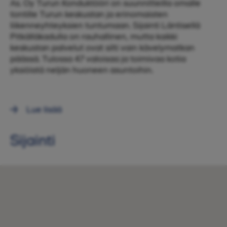
As. Oy Turun Konduktööri on suunnitteilla omalle
tontille Turun keskustan ja erinomaisten
liikenneyhteyksien tuntumaan. Sijainti Läntisellä
Pitkälläkadulla on rauhallinen, mutta kaikki
keskustan palvelut ovat silti vain kävelymatkan
päässä. Tulossa 47 valoisaa ja toimivaa kotia
yksiöistä neljän huoneen asuntoihin.
Lue lisää
Sijainti