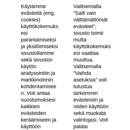
Käytämme
Valitsemalla
evästeitä (eng.
"Salli vain
cookies)
välttämättömät
käyttökokemuks
evästeet",
Skanska Kodit
esi
sivusto toimii
parantamiseksi
mutta
Artikkelit
ja yksilöimiseksi
käyttökokemuks
sivustollamme
esi saattaa
Digitaalinen asuntokauppa
sekä sivuston
muuttua.
käytön
Valitsemalla
Asiakkaiden kokemuksia meistä
analysointiin ja
"Vaihda
Vastuullisuus
markkinoinnin
asetuksia" voit
kohdentamisee
tutustua
Tietosuojaseloste
n. Voit antaa
tarkemmin
suostumuksesi
evästeisiin ja
Käyttöehdot
kaikkien
niiden käyttöön
Evästeasetukset
evästeiden
sekä muokata
keräämiseen ja
valintojasi. Voit
Saavutettavuusseloste
käyttöön
palata