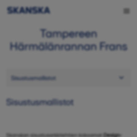
Tampereen
Härmälänrannan Frans
Sisustusmallistot
Skanskan sisustusarkkitehtien kokoamat
Design-