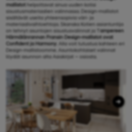
mallistot
helpottavat sinua uuden kotisi
sisustusmateriaalien valinnassa. Design-mallistot
sisältävät useita yhteensopivia väri- ja
materiaalivaihtoehtoja. Skanska Kotien asiantuntija
on tehnyt asuntojen sisustusvalinnat ja T
ampereen
Härmälänrannan Fransin Design-mallistot ovat
Confident ja Harmony
. Alla voit tutustua kahteen eri
Design-mallistoomme. Asuntokohtaiset valinnat
löydät asunnon alta Asiakirjat – osiosta.