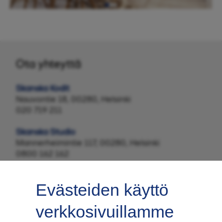
Ota yhteyttä
Skanska Kodit
Nauvontie 18, 00280, Helsinki
020 719 211
Skanska Studio
Mannerheimintie 117, 00280, Helsinki
0800 162 162
Evästeiden käyttö
verkkosivuillamme
Tilaa uutiskirje