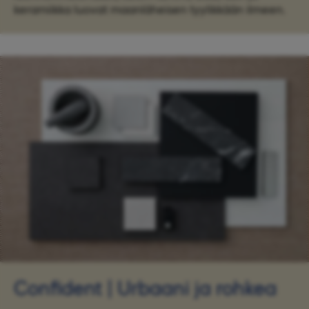
keramiikka luovat maanläheisen tyylikkään ilmeen.
Confident | Urbaani ja rohkea