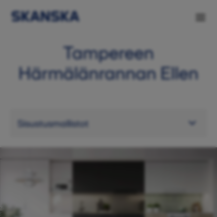
Tampereen
Härmälänrannan Ellen