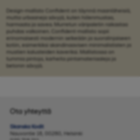
Design-mallisto Confident on täynnä maanläheisiä,
mutta urbaaneja sävyjä, kuten hiilenmustaa,
harmaata ja savea. Murretun väripaletin raikastaa
puhdas valkoinen. Confident-mallisto sopii
erinomaisesti modernin selkeään ja suoralinjaiseen
kotiin, esimerkiksi skandinaavisen minimalististen ja
mustien kalusteiden kaveriksi. Mallistossa on
tummia pintoja, karheita pintamateriaaleja ja
betonin sävyjä.
Ota yhteyttä
Skanska Kodit
Nauvontie 18, 00280, Helsinki