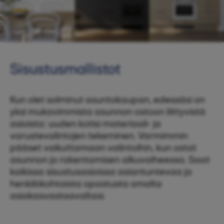
Sisustus­mallistot
Kun olet solminut asuntokaupan, edessäsi on
yksi mukavimmista asunnon ostoon liittyvistä
asioista: uuden kotisi materiaali- ja
varustevalintojen tekeminen. Varmimmin
pääset vaikuttamaan valintoihin, kun ostat
asunnon jo rakentamisen alkuvaiheessa. Saat
kaikissa sisustusasioissa asiantuntevaa ja
henkilökohtaista opastusta omalta
asiakasvastaavaltasi.