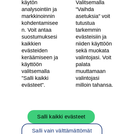
käytön
Valitsemalla
Asiakkaiden kokemuksia meistä
analysointiin ja
"Vaihda
Vastuullisuus
markkinoinnin
asetuksia" voit
kohdentamisee
tutustua
Tietosuojaseloste
n. Voit antaa
tarkemmin
suostumuksesi
evästeisiin ja
Käyttöehdot
kaikkien
niiden käyttöön
Evästeasetukset
evästeiden
sekä muokata
keräämiseen ja
valintojasi. Voit
Saavutettavuusseloste
käyttöön
palata
valitsemalla
muuttamaan
”Salli kaikki
valintojasi
Oma Skanska
evästeet”.
milloin tahansa.
Tietoa Skanskasta
Salli kaikki evästeet
Töihin meille
Salli vain välttämättömät