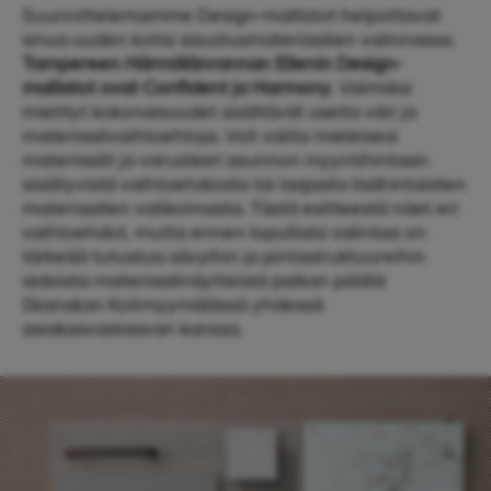
Suunnittelemamme Design-mallistot helpottavat
sinua uuden kotisi sisustusmateriaalien valinnassa.
Tampereen Härmälänrannan Ellenin Design-
mallistot ovat Confident ja Harmony
. Valmiiksi
mietityt kokonaisuudet sisältävät useita väri ja
materiaalivaihtoehtoja. Voit valita mieleisesi
materiaalit ja varusteet asunnon myyntihintaan
sisältyvistä vaihtoehdoista tai laajasta lisähintaisten
materiaalien valikoimasta. Tästä esitteestä näet eri
vaihtoehdot, mutta ennen lopullista valintaa on
tärkeää tutustua sävyihin ja pintastruktuureihin
aidoista materiaalinäytteistä paikan päällä
Skanskan Kotimyymälässä yhdessä
asiakasvastaavan kanssa.