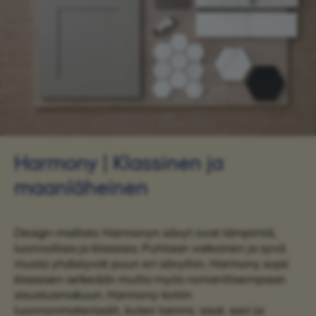
Harmony | Klassinen ja
maanläheinen
Design-mallisto Harmonyn sävyt ovat lämpimiä,
luonnollisia ja klassisia. Puhtaan valkoinen ja syvä
musta yhdistyvät puun eri sävyihin. Harmony sopii
klassisen selkeään mutta myös romanttisempaan
sisustusmakuun. Harmony-kotiin
luonnonmateriaalit, kuten tammi, sisal, savi ja