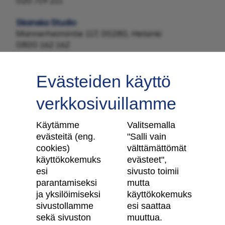
020 719 211
Skanska Studio
Mannerheimintie 117, 00280, Helsinki
0800 162 162
Evästeiden käyttö
verkkosivuillamme
Tilaa uutiskirje
Käytämme
Valitsemalla
evästeitä (eng.
"Salli vain
cookies)
välttämättömät
käyttökokemuks
evästeet",
Skanska Kodit
esi
sivusto toimii
parantamiseksi
mutta
ja yksilöimiseksi
käyttökokemuks
Artikkelit
sivustollamme
esi saattaa
Digitaalinen asuntokauppa
sekä sivuston
muuttua.