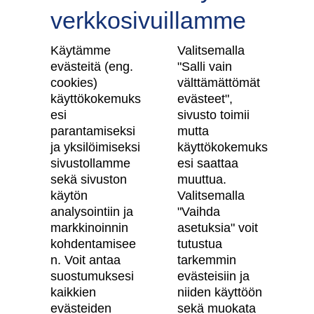
verkkosivuillamme
Tilaa uutiskirje
Käytämme
Valitsemalla
evästeitä (eng.
"Salli vain
cookies)
välttämättömät
käyttökokemuks
evästeet",
Skanska Kodit
esi
sivusto toimii
parantamiseksi
mutta
Artikkelit
ja yksilöimiseksi
käyttökokemuks
sivustollamme
esi saattaa
Digitaalinen asuntokauppa
sekä sivuston
muuttua.
käytön
Valitsemalla
Asiakkaiden kokemuksia meistä
analysointiin ja
"Vaihda
Vastuullisuus
markkinoinnin
asetuksia" voit
kohdentamisee
tutustua
Tietosuojaseloste
n. Voit antaa
tarkemmin
suostumuksesi
evästeisiin ja
Käyttöehdot
kaikkien
niiden käyttöön
Evästeasetukset
evästeiden
sekä muokata