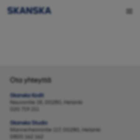
Keskusta
Ota yhteyttä
Skanska Kodit
Nauvontie 18, 00280, Helsinki
020 719 211
Skanska Studio
Mannerheimintie 117, 00280, Helsinki
0800 162 162