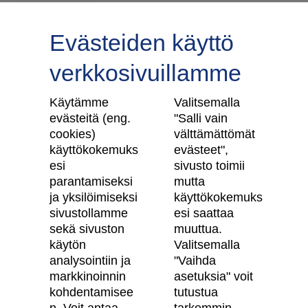
Evästeiden käyttö
verkkosivuillamme
Tilaa uutiskirje
Käytämme
Valitsemalla
evästeitä (eng.
"Salli vain
cookies)
välttämättömät
käyttökokemuks
evästeet",
Skanska Kodit
esi
sivusto toimii
parantamiseksi
mutta
Artikkelit
ja yksilöimiseksi
käyttökokemuks
sivustollamme
esi saattaa
Digitaalinen asuntokauppa
sekä sivuston
muuttua.
käytön
Valitsemalla
Asiakkaiden kokemuksia meistä
analysointiin ja
"Vaihda
Vastuullisuus
markkinoinnin
asetuksia" voit
kohdentamisee
tutustua
Tietosuojaseloste