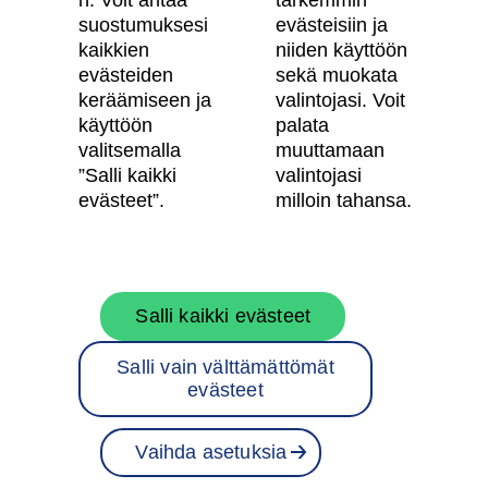
n. Voit antaa
tarkemmin
suostumuksesi
evästeisiin ja
Käyttöehdot
kaikkien
niiden käyttöön
Evästeasetukset
evästeiden
sekä muokata
keräämiseen ja
valintojasi. Voit
Saavutettavuusseloste
käyttöön
palata
valitsemalla
muuttamaan
”Salli kaikki
valintojasi
Oma Skanska
evästeet”.
milloin tahansa.
Tietoa Skanskasta
Salli kaikki evästeet
Töihin meille
Salli vain välttämättömät
Rakentamispalvelut
evästeet
Skanska Suomessa
Vaihda asetuksia
Projektit