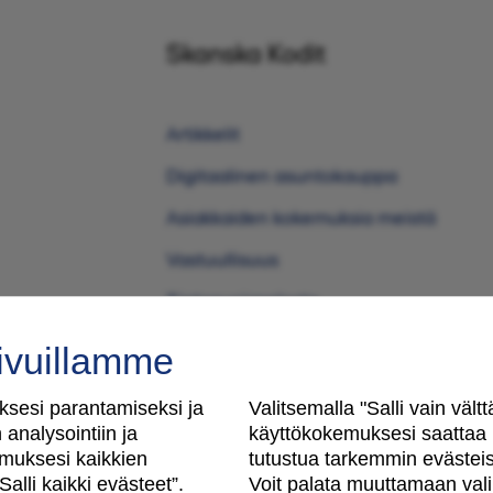
Skanska Kodit
Artikkelit
Digitaalinen asuntokauppa
Asiakkaiden kokemuksia meistä
Vastuullisuus
Tietosuojaseloste
Käyttöehdot
ivuillamme
Evästeasetukset
sesi parantamiseksi ja
Valitsemalla "Salli vain väl
Saavutettavuusseloste
analysointiin ja
käyttökokemuksesi saattaa m
muksesi kaikkien
tutustua tarkemmin evästeisi
alli kaikki evästeet”.
Voit palata muuttamaan valin