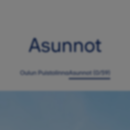
Asunnot
Oulun Puistolinna
Asunnot (0/59)