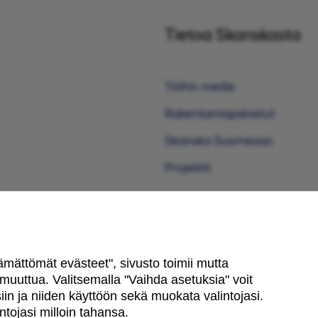
Tietoa Skanskasta
Töihin meille
Rakentamispalvelut
Skanska Suomessa
Projektit
ttämättömät evästeet", sivusto toimii mutta
uuttua. Valitsemalla "Vaihda asetuksia" voit
in ja niiden käyttöön sekä muokata valintojasi.
tojasi milloin tahansa.