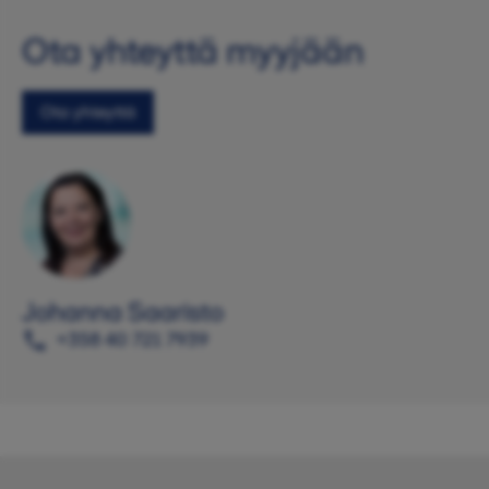
Ota yhteyttä myyjään
Ota yhteyttä
Johanna Saaristo
+358 40 721 7939