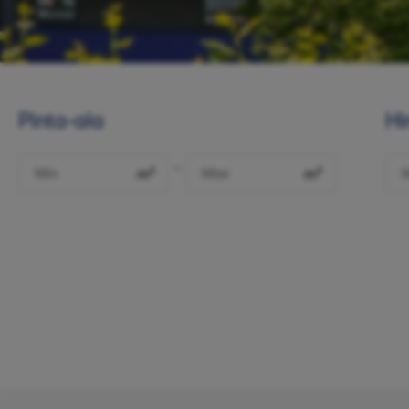
Pinta-ala
Hi
-
m²
m²