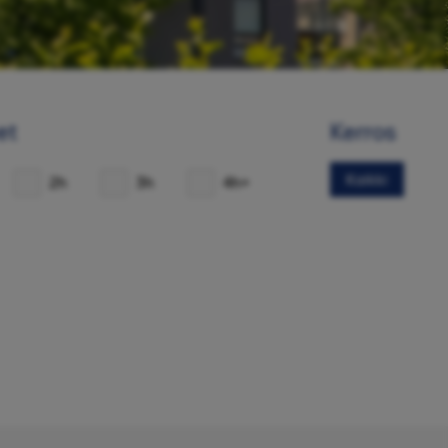
et
Kerros
Kaikki
2h
3h
4h+