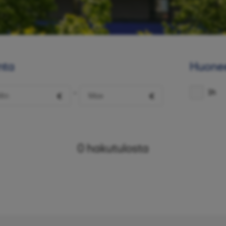
nta
Huone
1h
-
€
€
0
hakutulosta