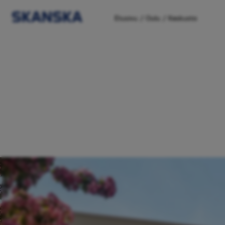
/
/
Etusivu
Oulu
Keskusta