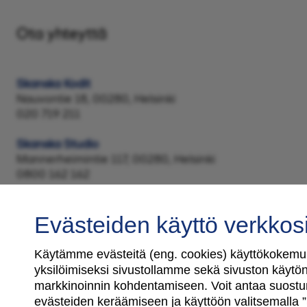
Ota yhteyttä
Skanska Kodit
Nauvontie 18, 00280, Helsinki
020 719 211
Skanska Studio
Mannerheimintie 117, 00280, Helsinki
0800 162 162
Evästeiden käyttö verkkos
Käytämme evästeitä (eng. cookies) käyttökokemuk
yksilöimiseksi sivustollamme sekä sivuston käytön 
Tilaa uutiskirje
markkinoinnin kohdentamiseen. Voit antaa suostu
evästeiden keräämiseen ja käyttöön valitsemalla ”S