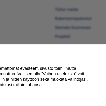
Töihin meille
Rakentamispalvelut
Skanska Suomessa
Projektit
ttämättömät evästeet", sivusto toimii mutta
uuttua. Valitsemalla "Vaihda asetuksia" voit
in ja niiden käyttöön sekä muokata valintojasi.
tojasi milloin tahansa.