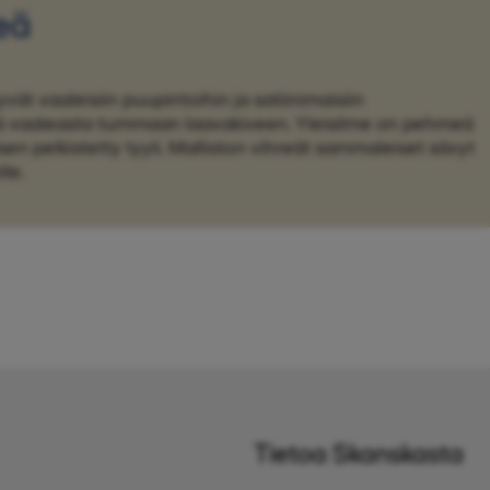
eä
vät vaaleisiin puupintoihin ja satiinimaisiin
jä vaaleasta tummaan laavakiveen. Yleisilme on pehmeä
en pelkistetty tyyli. Malliston vihreät sammaleiset sävyt
le.
Tietoa Skanskasta