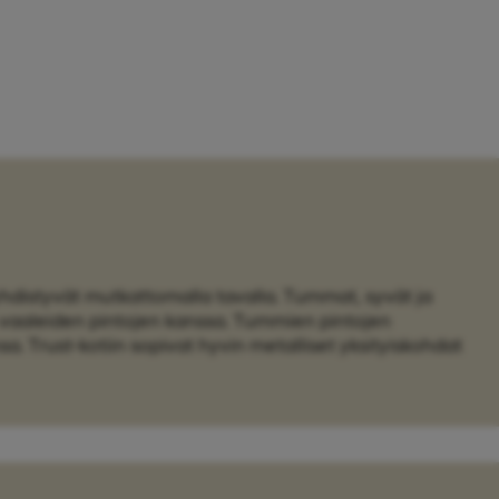
 yhdistyvät mutkattomalla tavalla. Tummat, syvät ja
n vaaleiden pintojen kanssa. Tummien pintojen
a. Trust-kotiin sopivat hyvin metalliset yksityiskohdat