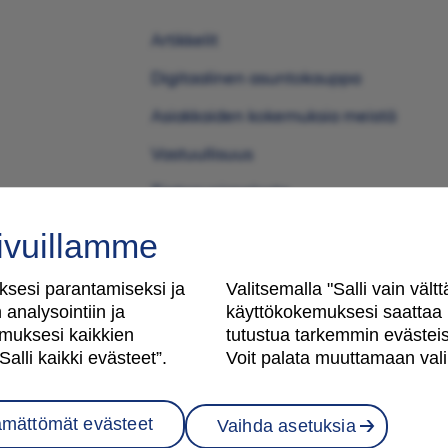
Artikkelit
Digitaalinen asuntokauppa
Asiakkaiden kokemuksia meistä
Vastuullisuus
Tietosuojaseloste
Käyttöehdot
ivuillamme
Evästeasetukset
sesi parantamiseksi ja
Valitsemalla "Salli vain väl
Saavutettavuusseloste
analysointiin ja
käyttökokemuksesi saattaa m
muksesi kaikkien
tutustua tarkemmin evästeisi
alli kaikki evästeet”.
Voit palata muuttamaan valin
Oma Skanska
tämättömät evästeet
Vaihda asetuksia