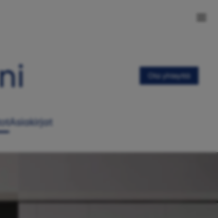
ni
Ota yhteyttä
tot
Asiakirjat