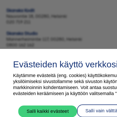
Skanska Kodit
Nauvontie 18, 00280, Helsinki
020 719 211
Skanska Studio
Mannerheimintie 117, 00280, Helsinki
0800 162 162
Evästeiden käyttö verkkos
Käytämme evästeitä (eng. cookies) käyttökokemuk
yksilöimiseksi sivustollamme sekä sivuston käytön 
Tilaa uutiskirje
markkinoinnin kohdentamiseen. Voit antaa suostu
evästeiden keräämiseen ja käyttöön valitsemalla ”S
Salli vain vält
Salli kaikki evästeet