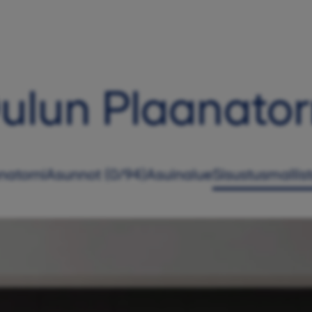
ulun Plaanator
natorni
Asunnot (0/94)
Asuinalue
Sisustus­mallis