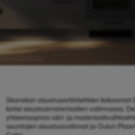
Skanskan sisustusarkkitehtien kokoamat 
kotisi sisustusmateriaalien valinnassa. De
yhteensopivia väri- ja materiaalivaihtoeht
asuntojen sisustusvalinnat ja Oulun Plaan
Calm.