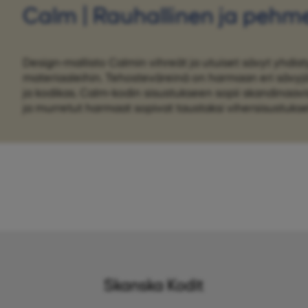
Calm | Rauhallinen ja pehm
Design-mallisto Calmin vihreät ja utuiset sävyt yhdisty
materiaaleihin. Tehosteväreinä on harmaan eri sävy
ja kodikas. Calm-kodin sisustukseen sopii skandinaavis
ja murretut harmaat sopivat taustaksi vihersisustuksel
Skanska Kodit