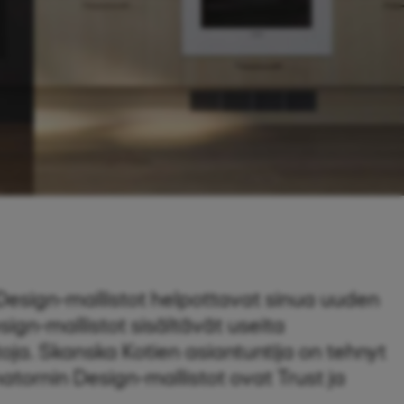
Design-mallistot helpottavat sinua uuden
sign-mallistot sisältävät useita
oja. Skanska Kotien asiantuntija on tehnyt
atornin Design-mallistot ovat Trust ja