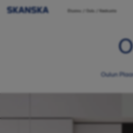
/
/
Etusivu
Oulu
Keskusta
O
Oulun Plaa