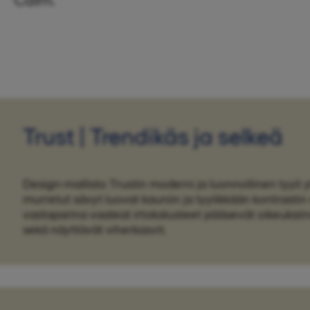
Trust | Trendikäs ja selkeä
Design-mallisto Trustin moderni ja luonnollinen tyyli
murretut sävyt luovat kauniin ja tyylikkään kontrasti
vastaparina vaaleat irtokalusteet pääsevät oikeuksiins
sekä näyttävät viherkasvit.