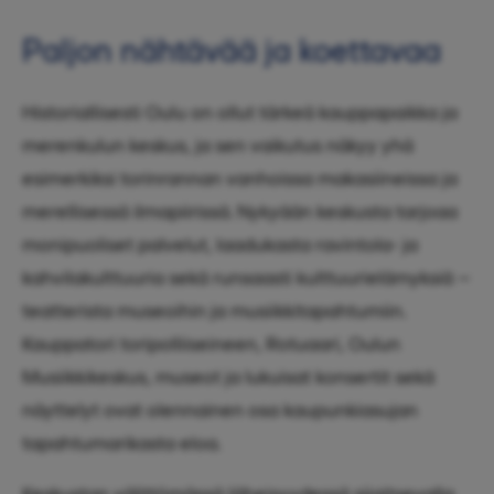
Paljon nähtävää ja koettavaa
Historiallisesti Oulu on ollut tärkeä kauppapaikka ja
merenkulun keskus, ja sen vaikutus näkyy yhä
esimerkiksi torinrannan vanhoissa makasiineissa ja
merellisessä ilmapiirissä. Nykyään keskusta tarjoaa
monipuoliset palvelut, laadukasta ravintola- ja
kahvilakulttuuria sekä runsaasti kulttuurielämyksiä –
teatterista museoihin ja musiikkitapahtumiin.
Kauppatori toripolliiseineen, Rotuaari, Oulun
Musiikkikeskus, museot ja lukuisat konsertit sekä
näyttelyt ovat olennainen osa kaupunkiasujan
tapahtumarikasta eloa.
Keskustan välittömässä läheisyydessä sijaitsevalla