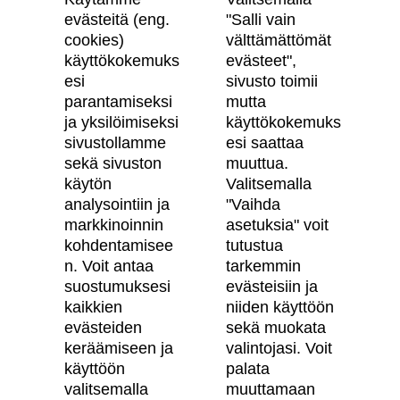
evästeitä (eng.
"Salli vain
cookies)
välttämättömät
käyttökokemuks
evästeet",
Skanska Kodit
esi
sivusto toimii
parantamiseksi
mutta
Artikkelit
ja yksilöimiseksi
käyttökokemuks
sivustollamme
esi saattaa
Digitaalinen asuntokauppa
sekä sivuston
muuttua.
käytön
Valitsemalla
Asiakkaiden kokemuksia meistä
analysointiin ja
"Vaihda
Vastuullisuus
markkinoinnin
asetuksia" voit
kohdentamisee
tutustua
Tietosuojaseloste
n. Voit antaa
tarkemmin
suostumuksesi
evästeisiin ja
Käyttöehdot
kaikkien
niiden käyttöön
Evästeasetukset
evästeiden
sekä muokata
keräämiseen ja
valintojasi. Voit
Saavutettavuusseloste
käyttöön
palata
valitsemalla
muuttamaan