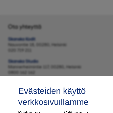
Ota yhteyttä
Skanska Kodit
Nauvontie 18, 00280, Helsinki
020 719 211
Skanska Studio
Mannerheimintie 117, 00280, Helsinki
0800 162 162
Evästeiden käyttö
verkkosivuillamme
Tilaa uutiskirje
Käytämme
Valitsemalla