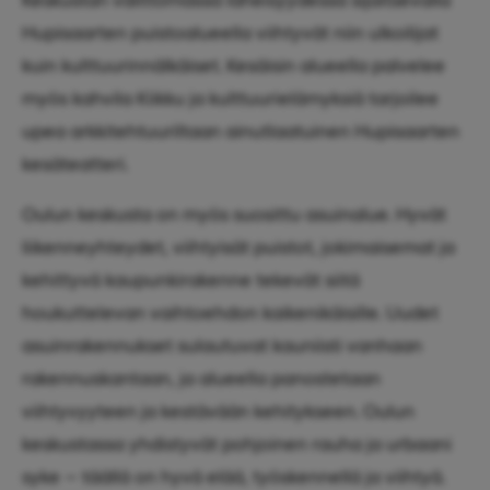
Hupisaarten puistoalueella viihtyvät niin ulkoilijat
kuin kulttuurinnälkäiset. Kesäisin alueella palvelee
myös kahvila Kiikku ja kulttuurielämyksiä tarjoilee
upea arkkitehtuuriltaan ainutlaatuinen Hupisaarten
kesäteatteri.
Oulun keskusta on myös suosittu asuinalue. Hyvät
liikenneyhteydet, viihtyisät puistot, jokimaisemat ja
kehittyvä kaupunkirakenne tekevät siitä
houkuttelevan vaihtoehdon kaikenikäisille. Uudet
asuinrakennukset sulautuvat kauniisti vanhaan
rakennuskantaan, ja alueella panostetaan
viihtyvyyteen ja kestävään kehitykseen. Oulun
keskustassa yhdistyvät pohjoinen rauha ja urbaani
syke – täällä on hyvä elää, työskennellä ja viihtyä.