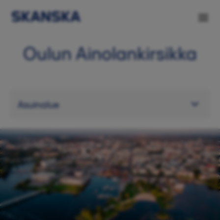
Oulun Ainolankirsikka