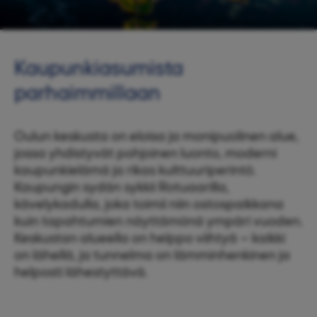
Kaupunkiasumista
parhaimmillaan
Oulun keskusta on eloisa ja monipuolinen alue,
jossa yhdistyvät pohjoinen luonto, moderni
kaupunkielämä ja rikas kulttuuriperintö.
Kaupungin sydän sykkii Rotuaarilla,
kävelykadulla, joka toimii niin ostospaikkana
kuin tapahtumien näyttämönä ympäri vuoden.
Keskustan alueella on helppo viihtyä – kaikki
on lähellä, ja tunnelma on lämminhenkinen ja
helposti lähestyttävä.