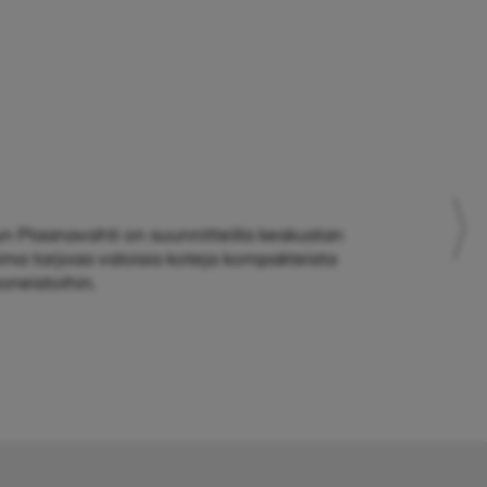
n Plaanavahti on suunnitteilla keskustan
ima tarjoaa valoisia koteja kompakteista
oneistoihin.