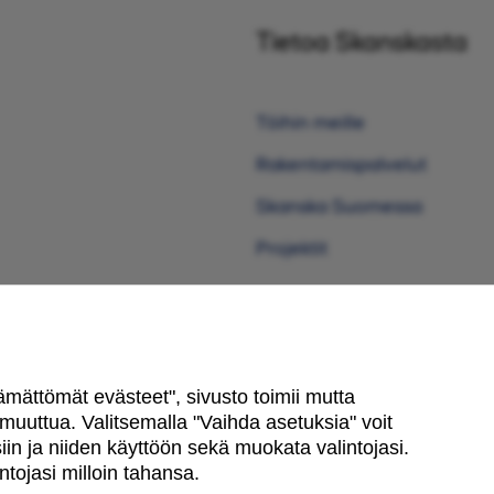
Tietoa Skanskasta
Töihin meille
Rakentamispalvelut
Skanska Suomessa
Projektit
ttämättömät evästeet", sivusto toimii mutta
uuttua. Valitsemalla "Vaihda asetuksia" voit
in ja niiden käyttöön sekä muokata valintojasi.
tojasi milloin tahansa.