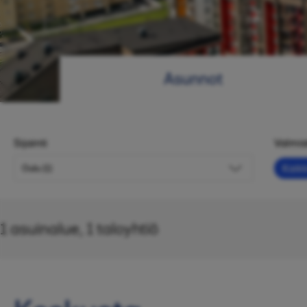
Asunnot
Sijainti
Valmi
Kaikk
1
asuinalue
, 1
taloyhtiö