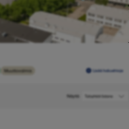
Muuttovalmis
Lisää hakuehtoja
Näytä: