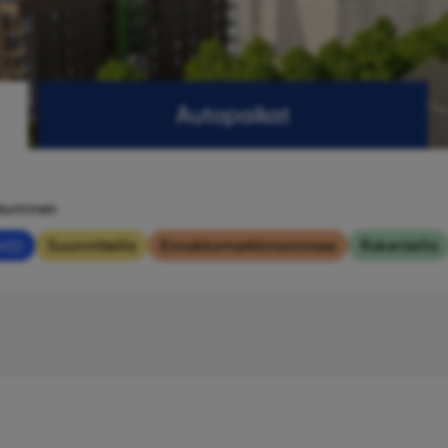
Autopaikat
stuminen
i
(1)
Suunnitteilla
Ennakkomarkkinoinnissa
Rakenteilla