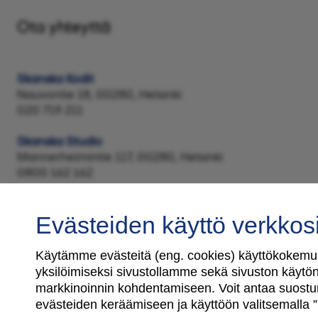
Ota yhteyttä
Skanska Kodit
Nauvontie 18, 00280, Helsinki
020 719 211
Skanska Studio
Mannerheimintie 117, 00280, Helsinki
0800 162 162
Evästeiden käyttö verkkos
Käytämme evästeitä (eng. cookies) käyttökokemuk
yksilöimiseksi sivustollamme sekä sivuston käytön 
Tilaa uutiskirje
markkinoinnin kohdentamiseen. Voit antaa suostu
evästeiden keräämiseen ja käyttöön valitsemalla ”S