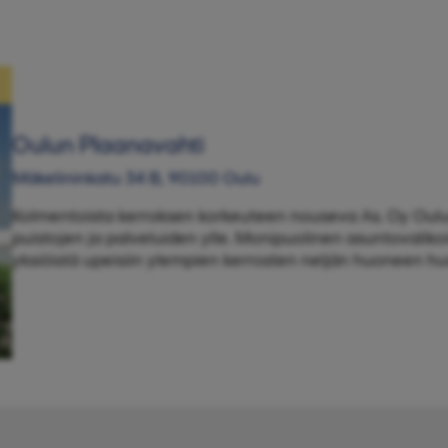
Oulun Plaanavahti
Mäkelininkatu 34 B, 90100 Oulu
Kolmentoista kerroksen korkeuteen nouseva As. Oy Oulu
puistojen ja palveluiden ylle. Monipuolinen asuntovaliko
yksiöistä upeisiin ylempien kerrosten neljän huoneen hu