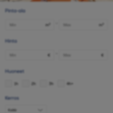
Pinta-ala
-
m²
m²
Hinta
-
€
€
Huoneet
1h
2h
3h
4h+
Kerros