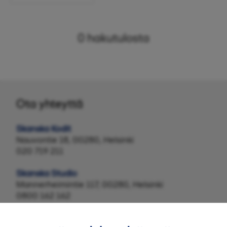
0
hakutulosta
Ota yhteyttä
Skanska Kodit
Nauvontie 18, 00280, Helsinki
020 719 211
Skanska Studio
Mannerheimintie 117, 00280, Helsinki
0800 162 162