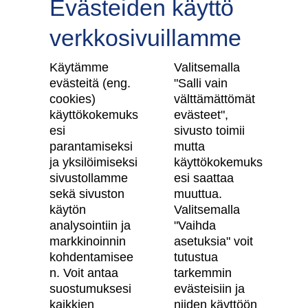
Evästeiden käyttö
verkkosivuillamme
Tilaa uutiskirje
Käytämme
Valitsemalla
evästeitä (eng.
"Salli vain
cookies)
välttämättömät
käyttökokemuks
evästeet",
Skanska Kodit
esi
sivusto toimii
parantamiseksi
mutta
ja yksilöimiseksi
käyttökokemuks
Artikkelit
sivustollamme
esi saattaa
Digitaalinen asuntokauppa
sekä sivuston
muuttua.
käytön
Valitsemalla
Asiakkaiden kokemuksia meistä
analysointiin ja
"Vaihda
Vastuullisuus
markkinoinnin
asetuksia" voit
kohdentamisee
tutustua
Tietosuojaseloste
n. Voit antaa
tarkemmin
suostumuksesi
evästeisiin ja
Käyttöehdot
kaikkien
niiden käyttöön