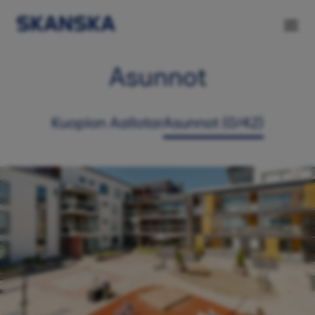
Asunnot
Kuopion Aallotar
Asunnot (0/42)