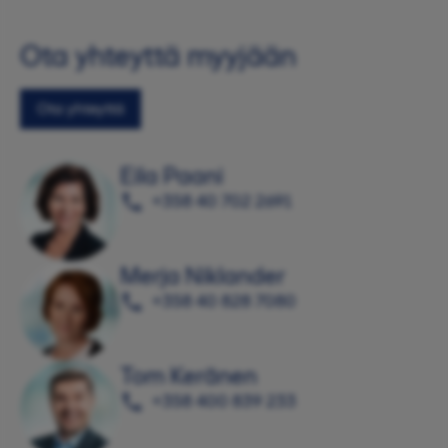
Ota yhteyttä myyjään
Ota yhteyttä
Eila Paani
+358 40 702 2691
Merja Niklander
+358 40 828 7080
Tom Keränen
+358 400 839 233