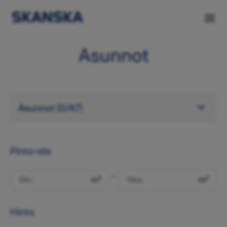
Asunnot
Pinta-ala
-
m²
m²
Hinta