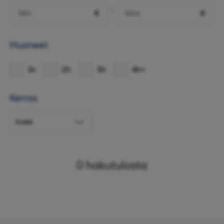
-
€
€
Huoneet
1h
2h
3h
4h+
Kerros
0
hakutulosta