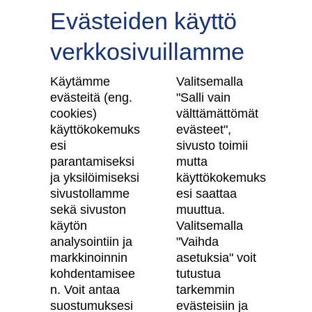
Evästeiden käyttö
verkkosivuillamme
Tilaa uutiskirje
Käytämme
Valitsemalla
evästeitä (eng.
"Salli vain
cookies)
välttämättömät
käyttökokemuks
evästeet",
Skanska Kodit
esi
sivusto toimii
parantamiseksi
mutta
Artikkelit
ja yksilöimiseksi
käyttökokemuks
sivustollamme
esi saattaa
Digitaalinen asuntokauppa
sekä sivuston
muuttua.
käytön
Valitsemalla
Asiakkaiden kokemuksia meistä
analysointiin ja
"Vaihda
Vastuullisuus
markkinoinnin
asetuksia" voit
kohdentamisee
tutustua
Tietosuojaseloste
n. Voit antaa
tarkemmin
suostumuksesi
evästeisiin ja
Käyttöehdot