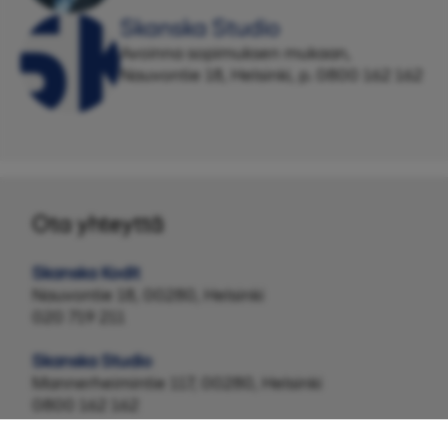
Skanska Studio
Avoinna sopimuksen mukaan,
Nauvontie 18, Helsinki, p. 0800 162 162
Ota yhteyttä
Skanska Kodit
Nauvontie 18, 00280, Helsinki
020 719 211
Skanska Studio
Mannerheimintie 117, 00280, Helsinki
0800 162 162