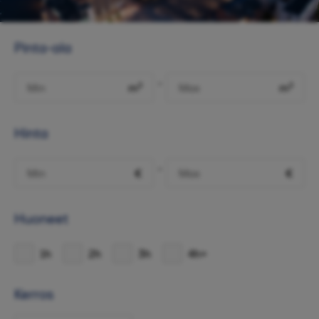
Pinta-ala
-
m²
m²
Hinta
-
€
€
Huoneet
1h
2h
3h
4h+
Kerros