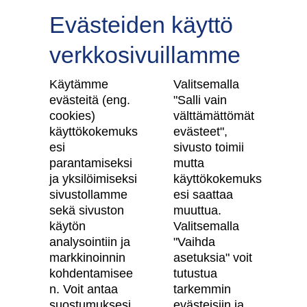
Evästeiden käyttö
verkkosivuillamme
Tilaa uutiskirje
Käytämme
Valitsemalla
evästeitä (eng.
"Salli vain
cookies)
välttämättömät
käyttökokemuks
evästeet",
Skanska Kodit
esi
sivusto toimii
parantamiseksi
mutta
ja yksilöimiseksi
käyttökokemuks
Artikkelit
sivustollamme
esi saattaa
Digitaalinen asuntokauppa
sekä sivuston
muuttua.
käytön
Valitsemalla
Asiakkaiden kokemuksia meistä
analysointiin ja
"Vaihda
Vastuullisuus
markkinoinnin
asetuksia" voit
kohdentamisee
tutustua
Tietosuojaseloste
n. Voit antaa
tarkemmin
suostumuksesi
evästeisiin ja