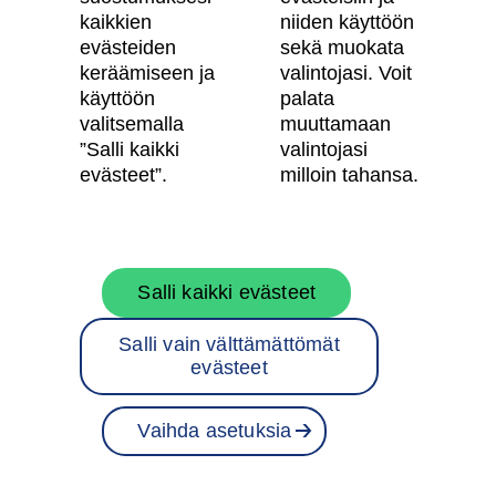
Käyttöehdot
kaikkien
niiden käyttöön
Evästeasetukset
evästeiden
sekä muokata
keräämiseen ja
valintojasi. Voit
Saavutettavuusseloste
käyttöön
palata
valitsemalla
muuttamaan
”Salli kaikki
valintojasi
Oma Skanska
evästeet”.
milloin tahansa.
Tietoa Skanskasta
Salli kaikki evästeet
Töihin meille
Salli vain välttämättömät
Rakentamispalvelut
evästeet
Skanska Suomessa
Vaihda asetuksia
Projektit
Ota yhteyttä