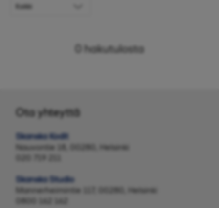
0
hakutulosta
Ota yhteyttä
Skanska Kodit
Nauvontie 18, 00280, Helsinki
020 719 211
Skanska Studio
Mannerheimintie 117, 00280, Helsinki
0800 162 162