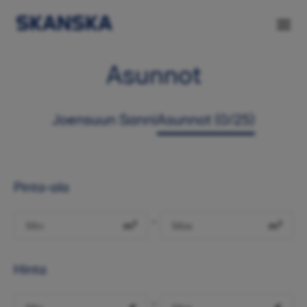
Asunnot
Joensuun Sanni
Asunnot (0/25)
Pinta-ala
-
m²
m²
Hinta
-