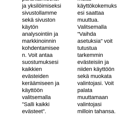
Artikkelit
ja yksilöimiseksi
käyttökokemuks
sivustollamme
esi saattaa
Digitaalinen asuntokauppa
sekä sivuston
muuttua.
käytön
Valitsemalla
Asiakkaiden kokemuksia meistä
analysointiin ja
"Vaihda
Vastuullisuus
markkinoinnin
asetuksia" voit
kohdentamisee
tutustua
Tietosuojaseloste
n. Voit antaa
tarkemmin
suostumuksesi
evästeisiin ja
Käyttöehdot
kaikkien
niiden käyttöön
Evästeasetukset
evästeiden
sekä muokata
keräämiseen ja
valintojasi. Voit
Saavutettavuusseloste
käyttöön
palata
valitsemalla
muuttamaan
”Salli kaikki
valintojasi
Oma Skanska
evästeet”.
milloin tahansa.
Tietoa Skanskasta