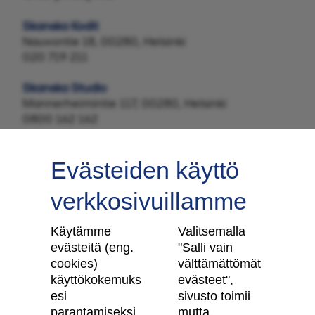
Skanska Kodit
Nauvontie 18, 00280, Helsinki
020 719 211
Skanska Studio
Mannerheimintie 117, 00280, Helsinki
0800 162 162
Evästeiden käyttö
verkkosivuillamme
Tilaa uutiskirje
Käytämme
Valitsemalla
evästeitä (eng.
"Salli vain
cookies)
välttämättömät
käyttökokemuks
evästeet",
Skanska Kodit
esi
sivusto toimii
parantamiseksi
mutta