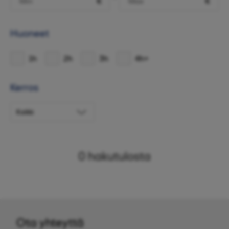
€
€
Huoneet
1h
2h
3h
4h+
Kerros
0
hakutulosta
Ota yhteyttä