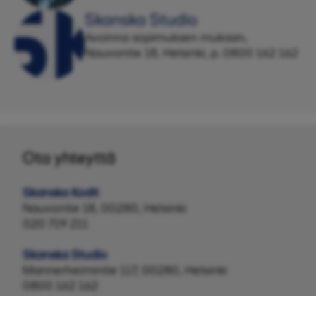
Skanska Studio
Avoinna sopimuksen mukaan,
Nauvontie 18, Helsinki, p. 0800 162 162
Ota yhteyttä
Skanska Kodit
Nauvontie 18, 00280, Helsinki
020 719 211
Skanska Studio
Mannerheimintie 117, 00280, Helsinki
0800 162 162