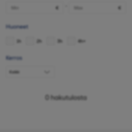
-
€
€
Huoneet
1h
2h
3h
4h+
Kerros
0
hakutulosta