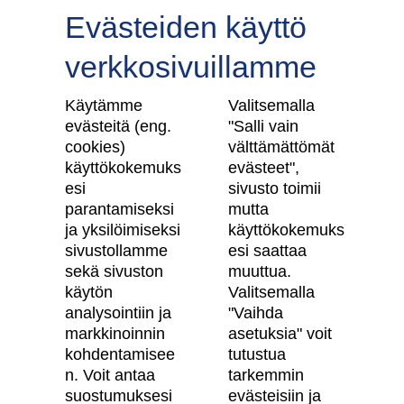
Evästeiden käyttö
verkkosivuillamme
Tilaa uutiskirje
Käytämme
Valitsemalla
evästeitä (eng.
"Salli vain
cookies)
välttämättömät
käyttökokemuks
evästeet",
Skanska Kodit
esi
sivusto toimii
parantamiseksi
mutta
Artikkelit
ja yksilöimiseksi
käyttökokemuks
sivustollamme
esi saattaa
Digitaalinen asuntokauppa
sekä sivuston
muuttua.
käytön
Valitsemalla
Asiakkaiden kokemuksia meistä
analysointiin ja
"Vaihda
Vastuullisuus
markkinoinnin
asetuksia" voit
kohdentamisee
tutustua
Tietosuojaseloste
n. Voit antaa
tarkemmin
suostumuksesi
evästeisiin ja
Käyttöehdot