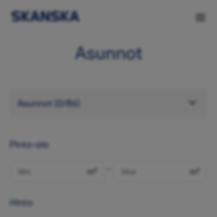
Asunnot
Pinta-ala
-
m²
m²
Hinta