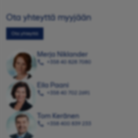
Ota yhteyttä myyjään
Ota yhteyttä
Merja Niklander
+358 40 828 7080
Eila Paani
+358 40 702 2691
Tom Keränen
+358 400 839 233