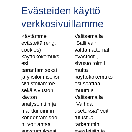
Velaton hinta
314 100 €
Evästeiden käyttö
Saatavuus
Vapaa
verkkosivuillamme
Käytämme
Valitsemalla
evästeitä (eng.
"Salli vain
cookies)
välttämättömät
käyttökokemuks
evästeet",
esi
sivusto toimii
parantamiseksi
mutta
ja yksilöimiseksi
käyttökokemuks
Asunto
I 76
sivustollamme
esi saattaa
Talo
Helsingin Maininki
sekä sivuston
muuttua.
Tyyppi
3H+KT+S
käytön
Valitsemalla
Pinta-ala
101.5 m²
analysointiin ja
"Vaihda
markkinoinnin
asetuksia" voit
Kerros
1 / 5
kohdentamisee
tutustua
Velaton hinta
1 238 800 €
n. Voit antaa
tarkemmin
Saatavuus
Vapaa
suostumuksesi
evästeisiin ja