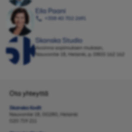
Eila Paani
+358 40 702 2691
Skanska Studio
Avoinna sopimuksen mukaan,
Nauvontie 18, Helsinki, p. 0800 162 162
Ota yhteyttä
Skanska Kodit
Nauvontie 18, 00280, Helsinki
020 719 211