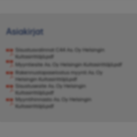
Asiakirjat
Sisustusvalinnat C44 As. Oy Helsingin
Kultasirittäjä.pdf
Myyntiesite As. Oy Helsingin Kultasirittäjä.pdf
Rakennustapaselostus myynti As. Oy
Helsingin Kultasirittäjä.pdf
Sisustusesite As. Oy Helsingin
Kultasirittäjä.pdf
Myyntihinnasto As. Oy Helsingin
Kultasirittäjä.pdf