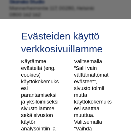
Skanska Studio
Mannerheimintie 117, 00280, Helsinki
0800 162 162
Evästeiden käyttö
verkkosivuillamme
Tilaa uutiskirje
Käytämme
Valitsemalla
evästeitä (eng.
"Salli vain
cookies)
välttämättömät
käyttökokemuks
evästeet",
Skanska Kodit
esi
sivusto toimii
parantamiseksi
mutta
Artikkelit
ja yksilöimiseksi
käyttökokemuks
sivustollamme
esi saattaa
Digitaalinen asuntokauppa
sekä sivuston
muuttua.
käytön
Valitsemalla
Asiakkaiden kokemuksia meistä
analysointiin ja
"Vaihda