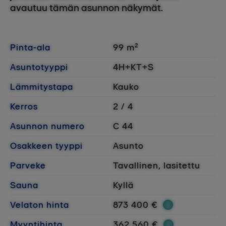
avautuu tämän asunnon näkymät.
Pinta-ala
99 m²
Asuntotyyppi
4H+KT+S
Lämmitystapa
Kauko
Kerros
2 / 4
Asunnon numero
C 44
Osakkeen tyyppi
Asunto
Parveke
Tavallinen, lasitettu
Sauna
Kyllä
Velaton hinta
873 400 €
Myyntihinta
362 560 €