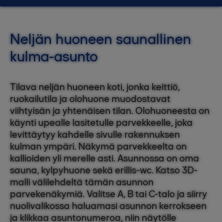
Neljän huoneen saunallinen
kulma-asunto
Tilava neljän huoneen koti, jonka keittiö,
ruokailutila ja olohuone muodostavat
viihtyisän ja yhtenäisen tilan. Olohuoneesta on
käynti upealle lasitetulle parvekkeelle, joka
levittäytyy kahdelle sivulle rakennuksen
kulman ympäri. Näkymä parvekkeelta on
kallioiden yli merelle asti. Asunnossa on oma
sauna, kylpyhuone sekä erillis-wc. Katso 3D-
malli välilehdeltä tämän asunnon
parvekenäkymiä. Valitse A, B tai C-talo ja siirry
nuolivalikossa haluamasi asunnon kerrokseen
ja klikkaa asuntonumeroa, niin näytölle