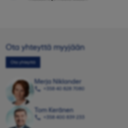
Ota yhteyttä myyjään
Ota yhteyttä
Merja Niklander
+358 40 828 7080
Tom Keränen
+358 400 839 233