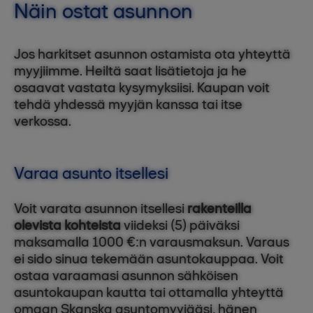
Näin ostat asunnon
Jos harkitset asunnon ostamista ota yhteyttä
myyjiimme. Heiltä saat lisätietoja ja he
osaavat vastata kysymyksiisi. Kaupan voit
tehdä yhdessä myyjän kanssa tai itse
verkossa.
Varaa asunto itsellesi
Voit varata asunnon itsellesi
rakenteilla
olevista kohteista
viideksi (5) päiväksi
maksamalla 1000 €:n varausmaksun. Varaus
ei sido sinua tekemään asuntokauppaa. Voit
ostaa varaamasi asunnon sähköisen
asuntokaupan kautta tai ottamalla yhteyttä
omaan Skanska asuntomyyjääsi, hänen