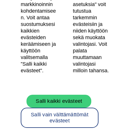
Vastuullisuus
markkinoinnin
asetuksia" voit
kohdentamisee
tutustua
Tietosuojaseloste
n. Voit antaa
tarkemmin
suostumuksesi
evästeisiin ja
Käyttöehdot
kaikkien
niiden käyttöön
Evästeasetukset
evästeiden
sekä muokata
keräämiseen ja
valintojasi. Voit
Saavutettavuusseloste
käyttöön
palata
valitsemalla
muuttamaan
”Salli kaikki
valintojasi
Oma Skanska
evästeet”.
milloin tahansa.
Tietoa Skanskasta
Salli kaikki evästeet
Töihin meille
Salli vain välttämättömät
Rakentamispalvelut
evästeet