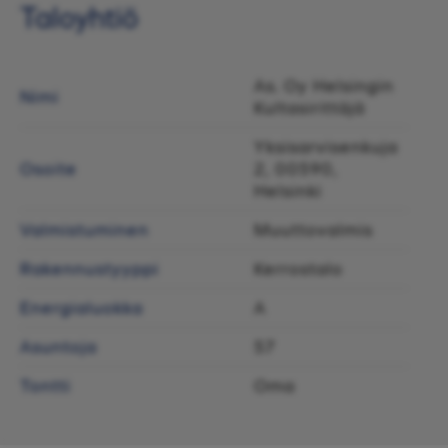
Taloyhtiö
As. Oy Helsingin
Nimi
Kultasirittäjä
Yksisarvisenkuja
Osoite
2, 00590,
Helsinki
Valmistuminen
Muuttovalmis
Rakennustyyppi
Kerrostalo
Energialuokka
A
Asuntoja
57
Tontti
Oma