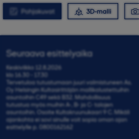
Pohjakuvat
3D-malli
Seuraava esittelyaika
Keskiviikko 12.8.2026
klo 16.30 - 17.30
Tervetuloa tutustumaan juuri valmistuneen As.
Oy Helsingin Kultasirittäjän mallikalustettuihin
asuntoihin C49 sekä B32. Mahdollisuus
tutustua myös muihin A-, B- ja C- talojen
asuntoihin. Osoite Kultakruunukaari 9 C. Mikäli
ajankohta ei sovi sinulle voit sopia oman ajan
esittelylle p. 0800162162