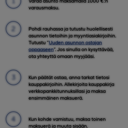
Varaa asunto maksamalla 1000 €:n
varausmaksu.
Pohdi rauhassa ja tutustu huolellisesti
asunnon tietoihin ja myyntiasiakirjoihin.
Tutustu “
Uuden asunnon ostajan
oppaaseen
”. Jos sinulla on kysyttävää,
ota yhteyttä omaan myyjääsi.
Kun päätät ostaa, anna tarkat tietosi
kauppakirjoihin. Allekirjoita kauppakirja
verkkopankkitunnuksillasi ja maksa
ensimmäinen maksuerä.
Kun kohde vamistuu, maksa toinen
maksuerä ja muuta sisään.