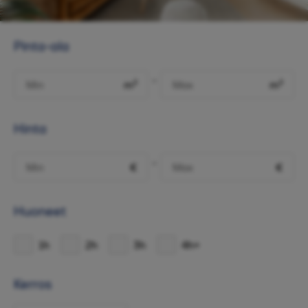
Pinta-ala
-
m²
m²
Hinta
-
€
€
Huoneet
1h
2h
3h
4h+
Kerros