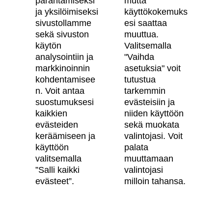
parantamiseksi
mutta
ja yksilöimiseksi
käyttökokemuks
Artikkelit
sivustollamme
esi saattaa
Digitaalinen asuntokauppa
sekä sivuston
muuttua.
käytön
Valitsemalla
Asiakkaiden kokemuksia meistä
analysointiin ja
"Vaihda
Vastuullisuus
markkinoinnin
asetuksia" voit
kohdentamisee
tutustua
Tietosuojaseloste
n. Voit antaa
tarkemmin
suostumuksesi
evästeisiin ja
Käyttöehdot
kaikkien
niiden käyttöön
Evästeasetukset
evästeiden
sekä muokata
keräämiseen ja
valintojasi. Voit
Saavutettavuusseloste
käyttöön
palata
valitsemalla
muuttamaan
”Salli kaikki
valintojasi
Oma Skanska
evästeet”.
milloin tahansa.