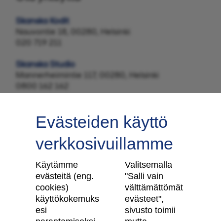
Skanska Kodit
Nauvontie 18, 00280, Helsinki
020 719 211
Skanska Studio
Mannerheimintie 117, 00280, Helsinki
0800 162 162
Evästeiden käyttö
verkkosivuillamme
Tilaa uutiskirje
Käytämme
Valitsemalla
evästeitä (eng.
"Salli vain
cookies)
välttämättömät
käyttökokemuks
evästeet",
Skanska Kodit
esi
sivusto toimii