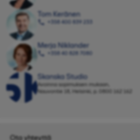
Tom Keränen
+358 400 839 233
Merja Niklander
+358 40 828 7080
Skanska Studio
Avoinna sopimuksen mukaan,
Nauvontie 18, Helsinki, p. 0800 162 162
Ota yhteyttä