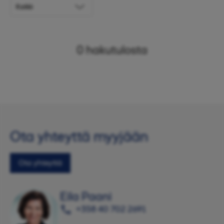
0
hakutulosta
Ota yhteyttä myyjään
Ota yhteyttä
Eila Paani
+358 40 702 2691