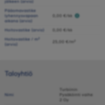
jälkeen (arvio)
Pääomavastike
lyhennysvapaan
0,00 €/kk
aikana (arvio)
Hoitovastike (arvio)
0,00 €/kk
Hoitovastike / m²
25,00 €/m²
(arvio)
Taloyhtiö
Turbiinin
Nimi
Pysäköinti vaihe
2 Oy