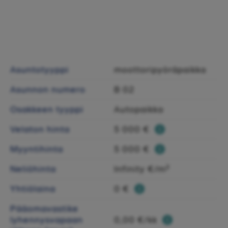
Asuntotyyppi
moottoripyöräpaikka
Asunnon numero
B 02
Osakkeen tyyppi
Autopaikka
Velaton hinta
5 000 €
Myyntihinta
5 000 €
Neliöhinta
Infinity €/m²
Yhtiölaina
0 €
Pääomavastike
lyhennysvapaan
0,00 €/kk