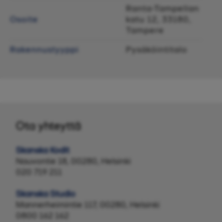
Ranta-Tampellan
Osoite
katu 12, 33180,
Tampere
Rakennustyyppi
Pysäköintitalo
Ota yhteyttä
Skanska Kodit
Nauvontie 18, 00280, Helsinki
020 719 211
Skanska Studio
Mannerheimintie 117, 00280, Helsinki
0800 162 162