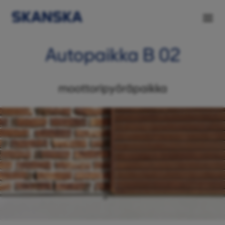
Autopaikka B 02
moottoripyöräpaikka