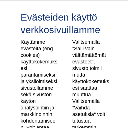
Evästeiden käyttö
verkkosivuillamme
Tilaa uutiskirje
Käytämme
Valitsemalla
evästeitä (eng.
"Salli vain
cookies)
välttämättömät
käyttökokemuks
evästeet",
Skanska Kodit
esi
sivusto toimii
parantamiseksi
mutta
Artikkelit
ja yksilöimiseksi
käyttökokemuks
sivustollamme
esi saattaa
Digitaalinen asuntokauppa
sekä sivuston
muuttua.
käytön
Valitsemalla
Asiakkaiden kokemuksia meistä
analysointiin ja
"Vaihda
Vastuullisuus
markkinoinnin
asetuksia" voit
kohdentamisee
tutustua
Tietosuojaseloste
n. Voit antaa
tarkemmin