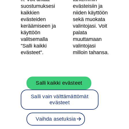
suostumuksesi
evästeisiin ja
Käyttöehdot
kaikkien
niiden käyttöön
Evästeasetukset
evästeiden
sekä muokata
keräämiseen ja
valintojasi. Voit
Saavutettavuusseloste
käyttöön
palata
valitsemalla
muuttamaan
”Salli kaikki
valintojasi
Oma Skanska
evästeet”.
milloin tahansa.
Tietoa Skanskasta
Salli kaikki evästeet
Töihin meille
Salli vain välttämättömät
Rakentamispalvelut
evästeet
Skanska Suomessa
Vaihda asetuksia
Projektit
Ota yhteyttä