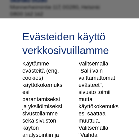
Skanska Studio
Mannerheimintie 117, 00280, Helsinki
0800 162 162
Evästeiden käyttö
verkkosivuillamme
Tilaa uutiskirje
Käytämme
Valitsemalla
evästeitä (eng.
"Salli vain
cookies)
välttämättömät
käyttökokemuks
evästeet",
Skanska Kodit
esi
sivusto toimii
parantamiseksi
mutta
Artikkelit
ja yksilöimiseksi
käyttökokemuks
sivustollamme
esi saattaa
Digitaalinen asuntokauppa
sekä sivuston
muuttua.
käytön
Valitsemalla
Asiakkaiden kokemuksia meistä
analysointiin ja
"Vaihda