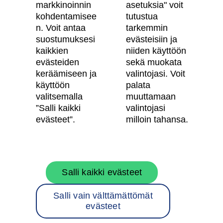
Vastuullisuus
markkinoinnin
asetuksia" voit
kohdentamisee
tutustua
Tietosuojaseloste
n. Voit antaa
tarkemmin
suostumuksesi
evästeisiin ja
Käyttöehdot
kaikkien
niiden käyttöön
Evästeasetukset
evästeiden
sekä muokata
keräämiseen ja
valintojasi. Voit
Saavutettavuusseloste
käyttöön
palata
valitsemalla
muuttamaan
”Salli kaikki
valintojasi
Oma Skanska
evästeet”.
milloin tahansa.
Tietoa Skanskasta
Salli kaikki evästeet
Töihin meille
Salli vain välttämättömät
Rakentamispalvelut
evästeet