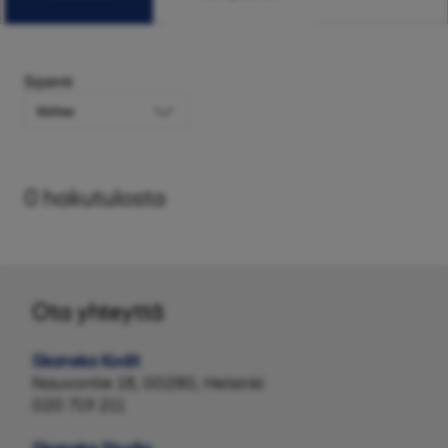
Sijainti
0
hakutulosta
Ota yhteyttä
Skanska Kodit
Nauvontie 18, 00280, Helsinki
020 719 211