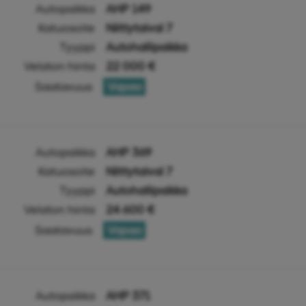
Autopaikka
AHP 149
Katuosoite
Niittytaival 7
Tyyppi
Autohallipaikka
Velaton hinta
22 000 €
Saatavuus
Vapaa
Autopaikka
AHP 369
Katuosoite
Niittytaival 7
Tyyppi
Autohallipaikka
Velaton hinta
24 600 €
Saatavuus
Vapaa
Autopaikka
AHP 371