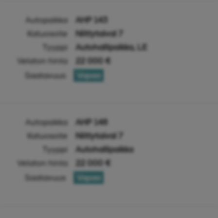
Autopaikka
AHP 143
Katuosoite
Niittytaival 7
Tyyppi
Autohallipaikka, LE
Velaton hinta
22 000 €
Saatavuus
Vapaa
Autopaikka
AHP 148
Katuosoite
Niittytaival 7
Tyyppi
Autohallipaikka
Velaton hinta
22 000 €
Saatavuus
Vapaa