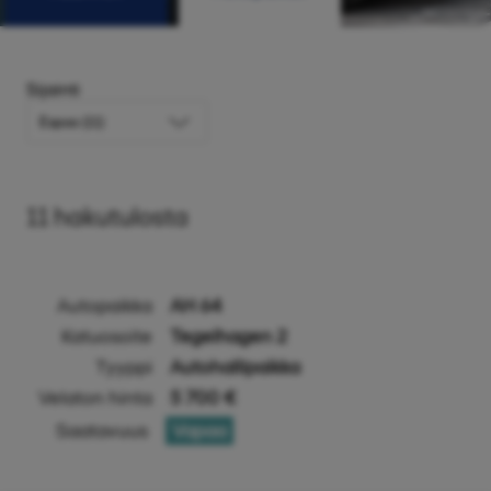
Sijainti
11
hakutulosta
Autopaikka
AH 64
Katuosoite
Tegelhagen 2
Tyyppi
Autohallipaikka
Velaton hinta
5 700 €
Saatavuus
Vapaa