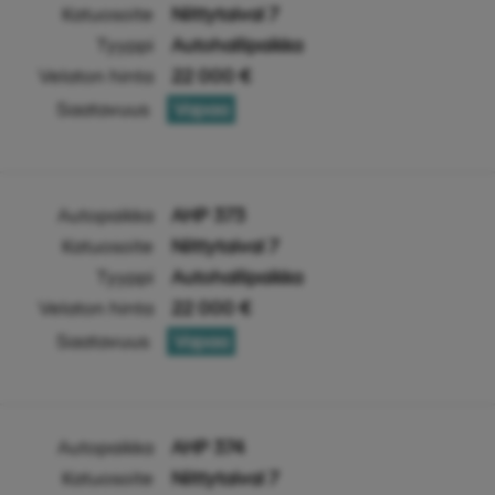
Katuosoite
Niittytaival 7
Tyyppi
Autohallipaikka
Velaton hinta
22 000 €
Saatavuus
Vapaa
Autopaikka
AHP 373
Katuosoite
Niittytaival 7
Tyyppi
Autohallipaikka
Velaton hinta
22 000 €
Saatavuus
Vapaa
Autopaikka
AHP 374
Katuosoite
Niittytaival 7