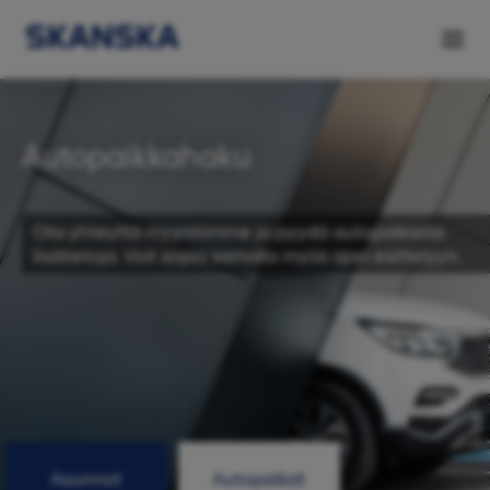
Autopaikkahaku
Ota yhteyttä myyntiimme ja pyydä autopaikasta
lisätietoja. Voit sopia samalla myös ajan esittelyyn.
Asunnot
Autopaikat