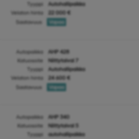
Tyyppi
Autohallipaikka
Velaton hinta
22 000 €
Saatavuus
Vapaa
Autopaikka
AHP 428
Katuosoite
Niittytaival 7
Tyyppi
Autohallipaikka
Velaton hinta
24 600 €
Saatavuus
Vapaa
Autopaikka
AHP 340
Katuosoite
Niittytaival 5
Tyyppi
autohallipaikka