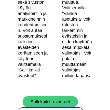
Digitaalinen asuntokauppa
sekä sivuston
muuttua.
käytön
Valitsemalla
Asiakkaiden kokemuksia meistä
analysointiin ja
"Vaihda
Vastuullisuus
markkinoinnin
asetuksia" voit
kohdentamisee
tutustua
Tietosuojaseloste
n. Voit antaa
tarkemmin
suostumuksesi
evästeisiin ja
Käyttöehdot
kaikkien
niiden käyttöön
Evästeasetukset
evästeiden
sekä muokata
keräämiseen ja
valintojasi. Voit
Saavutettavuusseloste
käyttöön
palata
valitsemalla
muuttamaan
”Salli kaikki
valintojasi
Oma Skanska
evästeet”.
milloin tahansa.
Tietoa Skanskasta
Salli kaikki evästeet
Töihin meille