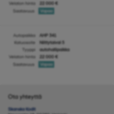
Velaton hinta
22 000 €
Saatavuus
Vapaa
Autopaikka
AHP 341
Katuosoite
Niittytaival 5
Tyyppi
autohallipaikka
Velaton hinta
22 000 €
Saatavuus
Vapaa
Ota yhteyttä
Skanska Kodit