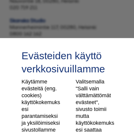
Nauvontie 18, 00280, Helsinki
020 719 211
Skanska Studio
Mannerheimintie 117, 00280, Helsinki
0800 162 162
Evästeiden käyttö
verkkosivuillamme
Tilaa uutiskirje
Käytämme
Valitsemalla
evästeitä (eng.
"Salli vain
cookies)
välttämättömät
käyttökokemuks
evästeet",
Skanska Kodit
esi
sivusto toimii
parantamiseksi
mutta
Artikkelit
ja yksilöimiseksi
käyttökokemuks
sivustollamme
esi saattaa